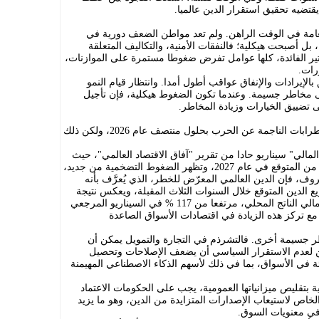
يقتضيه تحقيق استقرار الدين عالميا.
العامة في الوقت الراهن. ولم تعد مواطن الضعف دورية في
ل أصبحت هيكلية؛ فالنفقات الأمنية، والتكاليف المتعلقة
اتير الفائدة، كلها عوامل تفرض ضغوطا مستمرة على الموازنات،
رات.
الإيرادات والإنفاق عواقب أطول أمدا. وانتظار قيام النمو
 مخاطر جسيمة. وعندما تكون الضغوط هيكلية، فإن تأجيل
 تضييق الخيارات وزيادة المخاطر.
يفترض تنبؤنا المرجعي أن تخف حدة الاضطرابات الناجمة عن الحرب بحلول منتصف عام 2026، ولكن ذلك
لمالي" سيناريو حادا من تقرير "آفاق الاقتصاد العالمي"، حيث
تبقى فيه أسعار النفط أعلى بنسبة 100 % من المتوقع في عام 2027، وتظهر الضغوط التضخمية من جديد،
ف، فإن الدين العالمي المعرّض للخطر، الذي يُعرَّف بأنه
ع الدين المتوقع خلال السنوات الثلاث المقبلة، ويعكس نتيجة
متطرفة محتملة، سيتجاوز 120 % من إجمالي الناتج المحلي، مرتفعا من 117 % في السيناريو المرجعي
 مع تركز هذه الزيادة في اقتصادات الأسواق الصاعدة
ر جسيمة أخرى. فالتشرذم في التجارة والتمويل يمكن أن
ن لعدم الاستقرار السياسي أن يضعف الإصلاحات وتحصيل
ئة في الأسواق، بما في ذلك لأسهم الذكاء الاصطناعي المهيمنة
 بتقليص ميزانياتها العمومية، يجب على الحكومات الاعتماد
خاص لاستيعاب الإصدارات المتزايدة من الدين، وهو ما يزيد
في معنويات السوق.