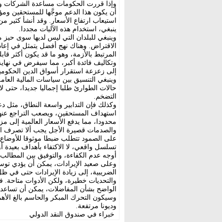
وإذا قررت الحكومات مساعدة الشركات والأس
أن يكون هذا الدعم موجَّها للمستحقين ومؤق
استيعاب ارتفاع الأسعار. وقد أنشأ كثير من
ينبغي، استخدام هذه الآليات مجددا.
وينبغي للبلدان التي ليس لديها سوى حيز م
الاقتراض. وهناك نهج أفضل يتمثل في إعاد
المرتبط بالأزمة، وهو ما قد يكون أكثر قابل
وتكاليف فائدة أكبر، مما سيفرض في نهاي
إلى زعزعة استقرار أسواق الدين الحكومية 
وينبغي التنسيق بين سياسات المالية العامة
حالات الطوارئ طلبا إجماليا جديدا، حتى لا
التضخم.
وكذلك فإن التدابير واسعة النطاق، مثل دعم
استهداف المستحقين، ويصعب التراجع عنها،
محدودا، مما يدفع الأسعار العالمية إلى مزي
والصدمات قصيرة الأجل يجب ألا تصرف الانتب
على الصمود تتطلب ضبطا موثوقا للأوضاع ع
تسلسل واقعي، لا الاكتفاء بأهداف بعيدة أ
أوجه عدم الكفاءة، والتوفيق بين المطالب 
وعلى صعيد الإيرادات، يمكن أن يؤدي توسيع 
الضريبية، إلى زيادة الإيرادات حتى في ظل 
والتحديات خطيرة، ولكن الأدوات متاحة. فأط
الواضح بشأن المفاضلات، يمكن أن تساعد الح
وسيكون التحرك المبكر والحاسم بالغ الأ
وديونا مرتفعة.
خبراء في صندوق النقد الدولي