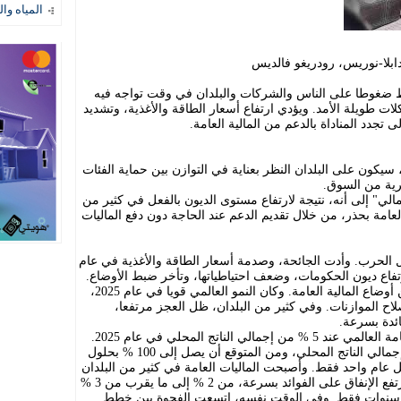
المياه وال
ابلا-نوريس، رودريغو فالديس
ضغوطا على الناس والشركات والبلدان في وقت تواجه فيه
ات طويلة الأمد. ويؤدي ارتفاع أسعار الطاقة والأغذية، وتشديد
لى تجدد المناداة بالدعم من المالية العامة.
 سيكون على البلدان النظر بعناية في التوازن بين حماية الفئات
رية من السوق.
لي" إلى أنه، نتيجة لارتفاع مستوى الديون بالفعل في كثير من
عامة بحذر، من خلال تقديم الدعم عند الحاجة دون دفع الماليات
 الحرب. وأدت الجائحة، وصدمة أسعار الطاقة والأغذية في عام
وحتى عندما تعافت الاقتصادات، لم تتحسن أوضاع المالية العامة. وكان النمو العالمي قويا في عام 2025،
اح الموازنات. وفي كثير من البلدان، ظل العجز مرتفعا،
ائدة بسرعة.
والأرقام صارخة؛ فقد ظل عجز المالية العامة العالمي عند 5 % من إجمالي الناتج المحلي في عام 2025.
وارتفع إجمالي الدين العام إلى 94 % من إجمالي الناتج المحلي، ومن المتوقع أن يصل إلى 100 % بحلول
عا قبل عام واحد فقط. وأصبحت الماليات العامة في كثير من البلدان
أضعف مما كانت عليه قبل الجائحة. كما ارتفع الإنفاق على الفوائد بسرعة، من 2 % إلى ما يقرب من 3 %
ع سنوات فقط. وفي الوقت نفسه، اتسعت الفجوة بين خطط