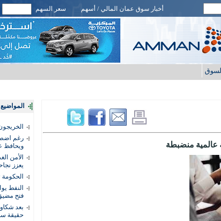
أخبار سوق عمان المالي / أسهم
سعر السهم
لسوق
المواضيع ا
الخريجون.
رغم اضطرا
 عالمية منضبطة
ويحافظ عل
الأمن الغ
يعزز نجاح
الحكومة 
النفط يو
فتح مضيق
بعد شكاو
حقيقة سر