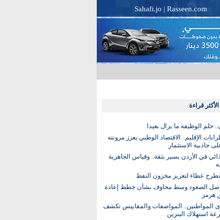
Sahafi.jo
|
Rasseen.com
لأكثر قراءة
. حلم الوظيفة ما يزال بعيدا
بات الإقليم.. الاقتصاد الوطني يعزز مرونته
ى جاذبية الاستثمار
ذائي في الأردن يسير بثقة.. وقياس الجاهزية
ه
تطرح عطاء لتعزيز مخزون النفط
اصل الصعود وسط مخاوف بشأن خطط إعادة
 هرمز
ى المواطنين.. المواصفات والمقاييس تكشف
عة استهلاك البنزين