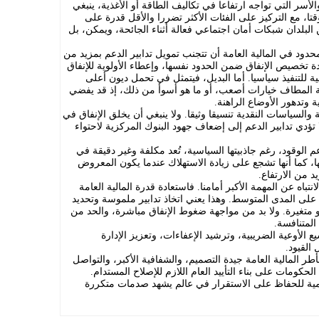
ر التي تواجه ارتفاعا في تكاليف الطاقة أو الأغذية، ينبغي
تا، مع التركيز على الفئات الأكثر تضررا والأقل قدرة على
 البلدان شبكات أمان اجتماعي فعالة أثناء الجائحة، ويمكن، بل
حدود في المالية العامة أن تتجنب تمويل تدابير الدعم بمزيد من
ة تخصيص الإنفاق ضمن الحدود نفسها، وإعطاء الأولوية للإنفاق
ية للتنفيذ سياسيا. أما البديل، فيتمثل في تحمل ديون أعلى
ة المطاف خيارات أصعب، أو ما هو أسوأ من ذلك، إذ قد يفضي
وتدهور الأوضاع الراهنة.
 والسياسات النقدية تنسيقا وثيقا. ولا ينبغي أن يخلق الإنفاق في
 تؤدي تدابير الدعم إلى إضعاف جهود البنوك المركزية لاحتواء
 الوقود، رغم جاذبيتها السياسية، تُعد مكلفة وغير دقيقة في
 كما أنها تشجع على زيادة الاستهلاك عندما يكون المعروض
د من الارتفاع.
اه عن المهمة الأكبر أمامنا. فاستعادة قدرة المالية العامة
لى المدى المتوسط. وهذا يعني اتخاذ تدابير ملموسة وتحديد
و متغيرة. ولا بد من مواجهة ضغوط الإنفاق مباشرة، والحد من
المتنافسة.
الأوعية الضريبية، وترشيد الإعفاءات، وتعزيز الإدارة
القيود.
ر المالية العامة جيدة التصميم، والشفافية الأكبر، والتواصل
كومات على بناء التأييد العام اللازم للإصلاح المستدام.
همية للحفاظ على الاستقرار في عالم يشهد صدمات متكررة