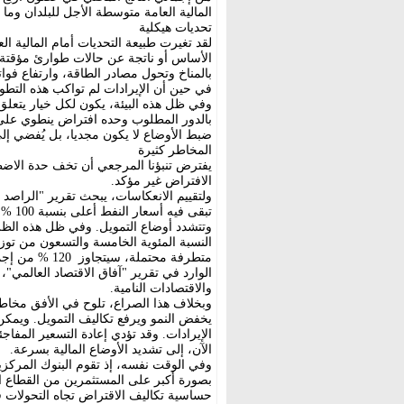
المالية العامة متوسطة الأجل للبلدان وما 
تحديات هيكلية
لقد تغيرت طبيعة التحديات أمام المالية 
الأساس أو ناتجة عن حالات طوارئ مؤقتة، ب
بالمناخ وتحول مصادر الطاقة، وارتفاع فو
في حين أن الإيرادات لم تواكب هذه التطو
وفي ظل هذه البيئة، يكون لكل خيار يتعلق ب
بالدور المطلوب وحده افتراض ينطوي على
ضبط الأوضاع لا يكون مجديا، بل يُفضي إلى
المخاطر كثيرة
الافتراض غير مؤكد.
ولتقييم الانعكاسات، يبحث تقرير "الراصد ا
وتتشدد أوضاع التمويل. وفي ظل هذه الظرو
النسبة المئوية الخامسة والتسعون من توزي
الوارد في تقرير "آفاق الاقتصاد العالمي"،
والاقتصادات النامية.
وبخلاف هذا الصراع، تلوح في الأفق مخاط
يخفض النمو ويرفع تكاليف التمويل. ويمك
الإيرادات. وقد تؤدي إعادة التسعير المفاج
الآن، إلى تشديد الأوضاع المالية بسرعة.
وفي الوقت نفسه، إذ تقوم البنوك المركزية
بصورة أكبر على المستثمرين من القطاع ال
حساسية تكاليف الاقتراض تجاه التحولات 