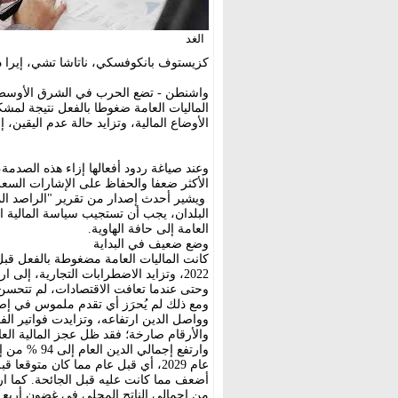
الغد
كزيستوف بانكوفسكي، ناتاشا تشي، إيرا د
واشنطن - تضع الحرب في الشرق الأوسط 
الماليات العامة ضغوطا بالفعل نتيجة لمشكل
الأوضاع المالية، وتزايد حالة عدم اليقين، إ
وعند صياغة ردود أفعالها إزاء هذه الصدمة،
الأكثر ضعفا والحفاظ على الإشارات السع
ويشير أحدث إصدار من تقرير "الراصد الما
البلدان، يجب أن تستجيب سياسة المالية ال
العامة إلى حافة الهاوية.
وضع ضعيف في البداية
كانت الماليات العامة مضغوطة بالفعل قبل
2022، وتزايد الاضطرابات التجارية، إلى ارتفاع ديون الحكومات، وضعف احتياطياتها، وتأخر ضبط الأوضاع.
ومع ذلك لم يُحرَز أي تقدم ملموس في إصل
وواصل الدين ارتفاعه، وتزايدت فواتير الف
عام 2029، أي قبل عام مما كان متوق
من إجمالي الناتج المحلي في غضون أرب