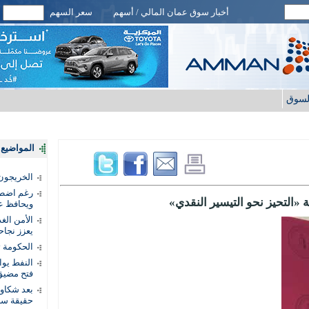
أخبار سوق عمان المالي / أسهم
سعر السهم
لسوق
المواضيع ا
الخريجون.
رغم اضطرا
«التحيز نحو التيسير النقدي»
ويحافظ عل
الأمن الغ
يعزز نجاح
الحكومة 
النفط يو
فتح مضيق
بعد شكاو
حقيقة سر