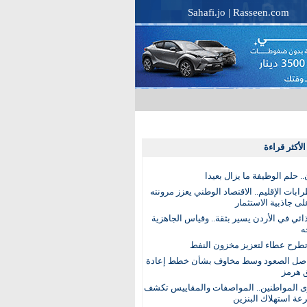
Sahafi.jo
|
Rasseen.com
لأكثر قراءة
. حلم الوظيفة ما يزال بعيدا
بات الإقليم.. الاقتصاد الوطني يعزز مرونته
ى جاذبية الاستثمار
ذائي في الأردن يسير بثقة.. وقياس الجاهزية
ه
تطرح عطاء لتعزيز مخزون النفط
اصل الصعود وسط مخاوف بشأن خطط إعادة
 هرمز
ى المواطنين.. المواصفات والمقاييس تكشف
عة استهلاك البنزين