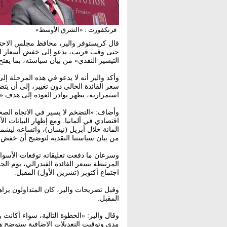
فرنكفورت : «الشرق الأوسط»
قال كريستوفر والير، محافظ مجلس الاحت
حتى وقت قريب، يدعو إلى خفض أسعار الفائ
التيسير النقدي» من بيان سياسته، بما يفتح 
وأكد والير أنه لا يدعو في هذه المرحلة إل
سعر الفائدة الحالي دون تغيير، إلى أن ي
استمرارية، يظهر بوادر العودة إلى هدف «الفيدرالي» البالغ 2 ف
وأضاف: «التضخم لا يسير في الاتجاه الصحي
المائة خلال أبريل (نيسان)، واتساعه ليشمل
من بيان سياستنا النقدية لتوضيح أن خفض 
وسرعان ما دفعت تعليقاته توقعات الأسواق
المرتبطة بسعر الفائدة الفيدرالي، يوم الجم
اجتماع أكتوبر (تشرين الأول) المقبل.
وقبل تصريحات والير، كان المتداولون يراه
المقبل.
وقال والير: «الخطوة التالية، سواء أكانت ر
مدى وتوقيت التعديلات الإضافية ستوضح هذ