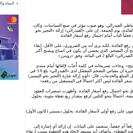
المياه وال
ياطي الفيدرالي، وهو صوت مؤثر في صنع السياسات، وكان،
دة، يوم الجمعة، إن على «الفيدرالي» إزالة «التحيز نحو
فعلياً الباب أمام احتمال رفع أسعار الفائدة.
ى رفع الفائدة، لكنه يرى أنه من الضروري، على الأقل، إبقاء
تضح أن التضخم، الذي يخشى أن يكون في اتساع ويصبح أكثر
ي المائة، وفق «رويترز».
ح». وجاءت تصريحاته في كلمة أُعدّت لإلقائها أمام منتدى
اقتصادي في ألمانيا. ومع إظهار البيانات الأخيرة أن مقياس التضخم المفضّل لدى «الفيدرالي» بلغ 3.8 في
 السلع والخدمات، قال: «أؤيد إزالة عبارة (التحيز نحو التيسير)
سعر الفائدة ليس أكثر احتمالاً في المستقبل من رفعه».
 نحو احتمال رفع أسعار الفائدة. وأظهرت تسعيرات العقود
عة، احتمالاً بنحو الثلثين لرفع بمقدار ربع نقطة مئوية، بحلول
نون على رفع أولي لأسعار الفائدة، بحلول ديسمبر (كانون الأول)
فعاً أم خفضاً، ستعتمد على البيانات. إن إزالة أي إشارة إلى
ه النقطة». وأضاف أنه مستعد لاتخاذ هذه الخطوة بسبب ارتفاع