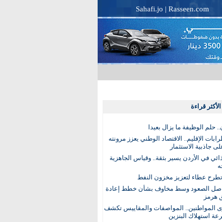
Sahafi.jo
|
Rasseen.com
لأكثر قراءة
. حلم الوظيفة ما يزال بعيدا
بات الإقليم.. الاقتصاد الوطني يعزز مرونته
ى جاذبية الاستثمار
ذائي في الأردن يسير بثقة.. وقياس الجاهزية
ه
تطرح عطاء لتعزيز مخزون النفط
اصل الصعود وسط مخاوف بشأن خطط إعادة
 هرمز
ى المواطنين.. المواصفات والمقاييس تكشف
عة استهلاك البنزين