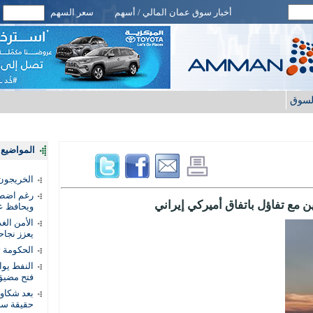
أخبار سوق عمان المالي / أسهم
سعر السهم
لسوق
المواضيع ا
الخريجون.
رغم اضطرا
مع تفاؤل باتفاق أميركي إيراني
ويحافظ عل
الأمن الغ
يعزز نجاح
الحكومة 
النفط يو
فتح مضيق
بعد شكاو
حقيقة سر