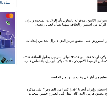
المياه وال
عين الاثنين، مدفوعة بالتفاؤل بأن الولايات المتحدة وإيران
الرغم من استمرار الخلاف بينهما بشأن قضايا رئيسة.
ار المفروض على مضيق هرمز الذي لا يزال يحد من إمدادات
وانخفضت العقود الآجلة لخام برنت 4.71 دولار، أو 4.55%، إلى 98.83 دولارا للبرميل بحلول الساعة 22:34
بتوقيت غرينتش، في حين بلغ خام غرب تكساس الوسيط الأميركي 92.03 دولار للبرميل، بانخفاض قدره
السابع من أيار في وقت سابق من الجلسة.
اشنطن وإيران أنجزتا "قدرا كبيرا من التفاوض" على مذكرة
فتح مضيق هرمز، الذي كان ينقل قبل الصراع خمس شحنات