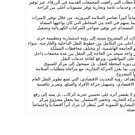
احظات التي رافقت المجمعات القديمة في الزرقاء، عبر توفير
نة، وخدمات عامة وتجارية توفر مستويات أعلى من الراحة
اً كبيراً بعناصر السلامة المرورية، من خلال توفير كاميرات
ا يسهم في الحد من المخاطر التي كان يواجهها المشاة
 المستدام عبر توفير شواحن للمركبات الكهربائية وتشغيل
ات أن المشروع يستند إلى رؤية استثمارية وتنظيمية جرى
على من التكامل بين خطوط النقل الداخلية والخارجية، سواء
أو الجامعة الهاشمية، أو مختلف محافظات المملكة.
 واحد سيحد من الحاجة إلى التنقل بين عدة مجمعات داخل
 على المواطنين، ويرفع كفاءة خدمات النقل.
ى دوره كمحطة للنقل، بل سيتحول إلى مركز للتسوق
، بما يعزز الحركة التجارية، مع مراعاة متطلبات السلامة
قها المشروع.
هداف رؤية التحديث الاقتصادي، التي تضع تطوير النقل العام
الاقتصادي، وتسهيل حركة الأفراد والسلع، وتعزيز تنافسية
 لا يقتصر أثره على تحسين تجربة الركاب، بل يمتد إلى رفع
ركة التجارية، وتحفيز الاستثمار، بما يجعل مشروع مركز
اريع التنموية التي يُنتظر أن تترك أثراً اقتصادياً واجتماعياً
قبلة.