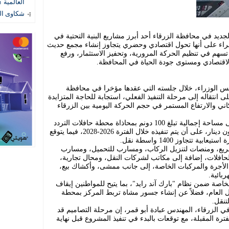
العالمية ؟
شكاوى المستهل
د في محافظة الزرقاء أحد أبرز مشاريع البنية التحتية في
خبراء على أنها تحول اقتصادي وحضري يتجاوز إنشاء مجمع حديث
هم في تنظيم الحركة المرورية، وتحفيز الاستثمار، ورفع
اقتصادي ومستوى جودة الحياة في المحافظة.
لس الوزراء، خلال جلسته التي عقدها مؤخرا في محافظة
انتقاله إلى مرحلة التنفيذ الفعلي، استجابة للحاجة المتزايدة
ني والارتفاع المستمر في حجم الحركة اليومية بين الزرقاء
ووفق بيانات المشروع، سيقام المركز على مساحة إجمالية تبلغ 100 دونم بمحاذاة محطة حافلات التردد
السريع، بكلفة تقديرية تصل إلى 12.3 مليون دينار، على أن يتم تنفيذه خلال الفترة 2026-2028، فيما يتوقع
ريع، ومنصات لتنزيل الركاب، ومسارب للتحميل، ومسارب
فلات، إضافة إلى مكاتب لشركات النقل، ومحال تجارية،
لأجرة والمركبات الخاصة، إلى جانب ممشى، وأكشاك بيع،
بائية.
قفاً للمركبات الخاصة ضمن نظام "بارك آند رايد"، بما يتيح للمواطنين إيقاف
ل العام، فضلاً عن إنشاء جسور مشاة تربط المركز بمحطة
تنقل.
ي الزرقاء، المهندس عبادة أبو قمر، إن مرحلة التصاميم قد
رة المقبلة، مع توقعات بالبدء في تنفيذ المشروع قبل نهاية