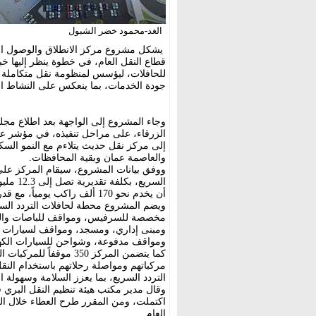
الغد-محمود خضر الشبول
يشكل مشروع مركز الانطلاق والوصول الجدي
قطاع النقل العام، في خطوة ينظر إليها 
للحافلات، ليؤسس لمنظومة نقل متكاملة تس
جودة الخدمات، بما ينعكس على النشاط ال
وجاء المشروع إلى الواجهة بعد اطلاع مج
الزرقاء، على مراحل تنفيذه، في مؤشر على 
إلى مركز نقل حديث يتلاءم مع النمو السكا
والعاصمة عمان وبقية المحافظات.
أن يخدم نحو 170 ألف راكب يومياً، مع قدرة استيعابية تتجاوز 1400 واسطة نقل.
ويضم المشروع محطة لحافلات التردد الس
مخصصة للسرفيس، ومواقف للباصات والحا
ومبنى إداري، ومسجد، ومواقف لسيارات ا
ومواقف مدفوعة، وشواحن للسيارات الكهر
كما يتضمن المركز 350 مو
مركباتهم ومواصلة رحلاتهم باستخدام النق
التردد السريع، بما يعزز السلامة وسهولة ال
وقال مدير مكتب هيئة تنظيم النقل البري ف
اكتملت، ومن المقرر طرح العطاء خلال الفت
العام.