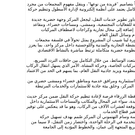
ً بتصاميم "فريدة من نوعها"، وينقل مفهوم المجمعات من مجرد
مل يعتمد على أنظمة إلكترونية لإدارة الأسطول وتنظيم حركة
يتجاوز تطوير خدمات النقل، ليجعل المركز وجهة حضرية جديدة
 للفعاليات المجتمعية، وممشى، ومساحات خضراء، ومقاعد
، إضافة إلى محال تجارية وكراجات لاصطفاف المركبات
 وسائل النقل العام.
تورة لينا شبيب أن المشروع يمثل تحولاً في فلسفة مجمعات
نشطة التجارية والمدنية واللوجستية داخل مركز واحد، بما يعزز
منظومة حضرية متكاملة ترتبط مباشرة بالنشاط الاقتصادي
دد الوسائط، من خلال التكامل بين حافلات التردد السريع،
لمركبات الخاصة، وحركة المشاة، الأمر الذي يسهل انتقال الركاب
ظومة ويزيد جاذبية النقل العام، بما يسهم في الحد من الاعتماد
ستثمارية ومرافق خدمية ومناطق خضراء وممشى حضري من
لمركز، وخلق بيئة جاذبة للاستثمارات والخدمات المرتبطة
ظة الزرقاء فرصة لإعادة تنظيم حركة النقل ضمن مركز حديث
دة، سواء عبر المحال والمكاتب والمساحات الاستثمارية داخل
توقعة لعشرات الآلاف من الركاب، وهو ما قد ينعكس على توفير
فيز قطاع الخدمات.
دسة وسام التهتموني أن المركز صُمم بهدف تسهيل حركة
تخدمة في الرحلة الواحدة، واختصار زمن التنقل، لا سيما من
ريع المتجهة إلى عمان، والخطوط المؤدية إلى الجامعة