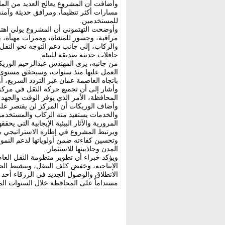
وأضافت أن المشروع يعالج العديد من المل
مسارات أكثر تنظيماً، ومرافق حديثة وآم
للمستخدمين.
وأوضحت التهتموني أن المشروع يولي اهتمام
مراقبة، وجسور للمشاة، وممرات مهيأة، بم
والركاب، إلى جانب دعم التوجه نحو النقل
حافلات حديثة صديقة للبيئة.
من جانبه، يرى المهندس عبدالرحيم الوريك
العمل عليها منذ سنوات، وسيحقق مستوى أ
باتجاه العاصمة عمان عبر التردد السريع، 
وأشار إلى أن تجميع حركة النقل في مركز
المحافظة، الأمر الذي يوفر الوقت والجهد
وأضاف الوريكات أن المركز لن يقتصر عل
والخدمات يستفيد منه الركاب والمستخدمون
المرورية والآثار البيئية الإيجابية التي يحق
ويرتبط المشروع في إطاره الاستراتيجي بأ
وتحسين كفاءته ضمن أولوياتها لدعم النمو 
المدن وجاذبيتها للاستثمار.
ويؤكد خبراء أن تطوير منظومة النقل العام
الإنتاجية، وخفض كلف التنقل، وتنشيط الح
الانطلاق والوصول الجديد في الزرقاء أحد المش
مستداماً على المحافظة خلال السنوات الم