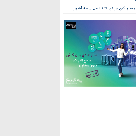
كين ترتفع %137 في سبعة أشهر