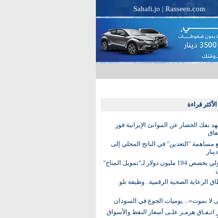
Sahafi.jo
|
Rasseen.com
لأكثر قراءة
عهد بفك الحصار عن الموانئ الإيرانية فور
فاق
مساهمة "التعدين" في الناتج المحلي إلى
البنك الدولي يخصص 194 مليون دولار لـ"تمويل المناخ"
ق الرعاية الصحية الرقمية.. وظيفة تلو
 لا نموت»... يوميات الجوع في السودان
 اتـفـاق هرمـز علـى أسعار النفط والأسواق