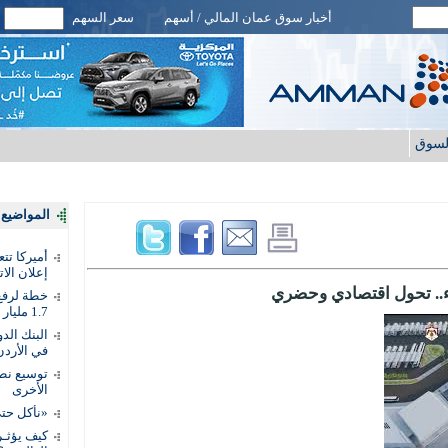
أخبار سوق عمان المالي / أسهم
سعر السهم
لسوق
المواضيع ا
أميركا تت
إعلان الات
ء.. تحول اقتصادي وحضري
خطة لرفع 
1.7 مليار دينار
في الأردن
توسيع نطا
الأخرى
«نأكل حتى
كيف يؤثـر