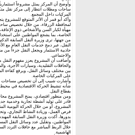
وأوضح أن المركز يمثل مشروعاً استثماريا
ساحات ومظلات انتظار إلى مركز نقل متكا
المركبات داخل المجمع.
وأكد أبو قمر أن الأثر المتوقع للمشروع 
لمحافظة الزرقاء، من خلال تخصيص ساحة
مهيأة لكبار السن والأشخاص ذوي الإعاقة
الخاصة، بما يشجع المواطنين على استخدام
من جهتها، ترى وزيرة النقل السابقة الدك
النقل، عبر دمج خدمات النقل العام مع الأ
جاذبية الاستثمار ويجعل النقل جزءاً من 
والاجتماعي.
وأضافت أن المشروع يعزز مفهوم النقل متع
والحافلات التقليدية، وسيارات الأجرة، وا
بين مختلف وسائل النقل، ويرفع كفاءة المن
على المركبات الخاصة.
وأشارت شبيب إلى أن تخصيص مساحات ا
شأنه تنشيط الحركة الاقتصادية في محيط ا
بقطاع النقل.
ومن منظور اقتصادي، يمنح المشروع محاف
قادر على توليد أنشطة تجارية وخدمية جدي
المشروع، أو من خلال الحركة اليومية الم
فرص العمل، وزيادة النشاط التجاري، وتح
بدورها، أكدت وزيرة النقل السابقة المهن
المواطنين، وتقليل عدد وسائل النقل المس
خلال الربط المباشر مع حافلات التردد الس
الهاشمية.