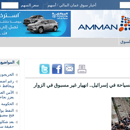
أخبار سوق عمان المالي / أسهم
سعر السهم
لسوق
المواضيع ا
الخريجون.
رغم اضطرا
ياحة في إسرائيل.. انهيار غير مسبوق في الزوار
ويحافظ عل
الأمن الغ
يعزز نجاح
الحكومة 
النفط يو
فتح مضيق
بعد شكاو
حقيقة سر