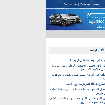
Sahafi.jo
|
Rasseen.com
لأكثر قراءة
. حلم الوظيفة ما يزال بعيدا
بات الإقليم.. الاقتصاد الوطني يعزز مرونته
ى جاذبية الاستثمار
ذائي في الأردن يسير بثقة.. وقياس الجاهزية
ه
تطرح عطاء لتعزيز مخزون النفط
اصل الصعود وسط مخاوف بشأن خطط إعادة
 هرمز
ى المواطنين.. المواصفات والمقاييس تكشف
عة استهلاك البنزين