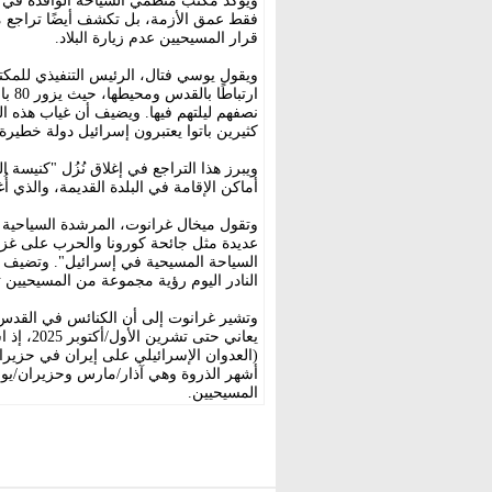
ويؤكد مكتب منظمي السياحة الوافدة في الت
فقط عمق الأزمة، بل تكشف أيضًا تراجع مك
قرار المسيحيين عدم زيارة البلاد.
ويقول يوسي فتال، الرئيس التنفيذي للمكتب،
ارتب
نصفهم ليلتهم فيها. ويضيف أن غياب هذه الفئ
كثيرين باتوا يعتبرون إسرائيل دولة خطيرة 
ويبرز هذا التراجع في إغلاق نُزُل "كنيسة 
أماكن الإقامة في البلدة القديمة، والذي 
وتقول ميخال غرانوت، المرشدة السياحية ف
عديدة مثل جائحة كورونا والحرب على غزة،
السياحة المسيحية في إسرائيل". وتضيف أن
النادر اليوم رؤية مجموعة من المسيحيين تت
وتشير غرانوت إلى أن الكنائس في القدس
يعاني حت
(العدوان الإسرائيلي على إيران في حزيرا
أشهر الذروة وهي آذار/مارس وحزيران/يونيو
المسيحيين.