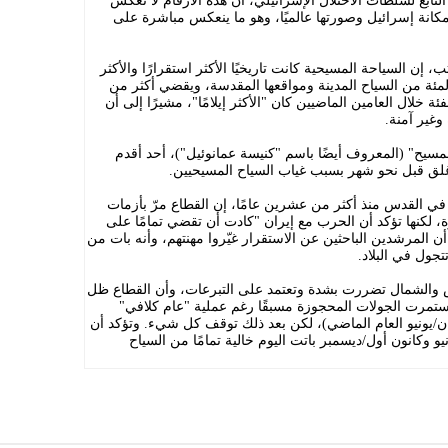
ابع لسلطات الاحتلال الإسرائيلي، أن هذه الأرقام لا تعكس
انة إسرائيل وصورتها عالميًا، وهو ما ينعكس مباشرة على
 إن السياحة المسيحية كانت تاريخيًا الأكثر استقرارًا والأكثر
اطًا بالقدس ومحيطها، حيث يزور 80 بالمئة من السياح المدينة ومواقعها المقدسة، ويقضي أكثر من
ة خلال العامين الماضيين كان "الأكثر إيلامًا"، مشيرًا إلى أن
وغير آمنة.
المسيح" (المعروف أيضًا باسم "كنيسة عمانوئيل")، أحد أقدم
أُغلق قبل نحو شهر بسبب غياب السياح المسيحيين.
ي القدس منذ أكثر من عشرين عامًا، إن القطاع مرّ بأزمات
 لكنها تؤكد أن الحرب مع إيران "كادت أن تقضي تمامًا على
 المرشدين الباحثين عن الاستقرار غيّروا مهنتهم، وأنه بات من
جول في البلاد.
 والشمال تضررت بشدة وتعتمد على التبرعات، وأن القطاع ظل
ى تشرين الأول/أكتوبر 2025، إذ استمرت الجولات المحجوزة مسبقًا رغم عملية "عام كلافي"
ن/يونيو العام الماضي)، لكن بعد ذلك توقف كل شيء. وتؤكد أن
 وكانون أول/ديسمبر باتت اليوم خالية تمامًا من السياح