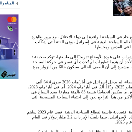
المياه وال
اد في السياحة الوافدة إلى دولة الاحتلال، مع بروز ظاهرة
عالم للسياحة الدينية في إسرائيل، وهي الفئة التي شكّلت
صًا في القدس ومحيطها.
ات على عودة الأوضاع تدريجيًا إلى طبيعتها، تؤكد صحيفة /
 الأحد أن هذه التطورات لم تُحدث أي تغيير في حركة السياحة
، مشيرة إلى أن الصيف الحالي سيكون خاليًا من الزوار مرة
وبحسب المكتب المركزي الإسرائيلي للإحصاء، لم يدخل إسرائيل في أيار/مايو 2026 سوى 64.4 ألف
سائح، مقارنةً بـ 126.8 ألف سائح في أيار/مايو 2025، و115 ألفًا في أيار/مايو 2024. أما في أيار/مايو 2023،
أي قبل الحرب، فقد وصل 376.4 ألف سائح، ما يعكس انخفاضًا بنسبة 83 بالمئة مقارنةً بعدد السياح في
ن الجزء الأكبر من هذا التراجع يعود إلى اختفاء السياحة المسيحية التي
وتُظهر البيانات أن هذا الانخفاض يوجّه ضربة اقتصادية قاسية لقطاع السياحة الدينية؛ ففي عام 2023 ساهم
السياح بحوالي 4.85 مليار دولار في الاقتصاد الإسرائيلي، بينما بلغت الإيرادات 2.2 مليار دولار في العام