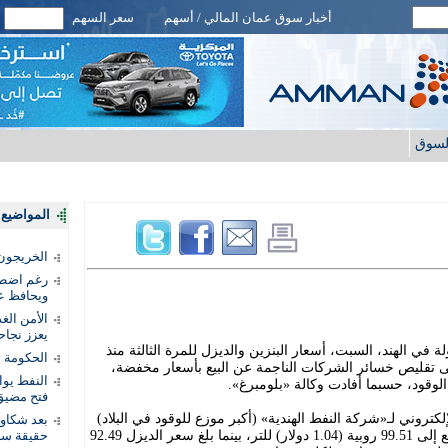
أخبار سوق عمان المالي / أسهم
سعر السهم
لسوق
المواضيع ا
الخريجون.
رغم اضطرا
ويحافظ عل
الأمن الغ
يعزز نجاح
في الهند، السبت، أسعار البنزين والديزل للمرة الثالثة منذ
الحكومة 
 تقليص خسائر الشركات الناجمة عن البيع بأسعار مخفضة،
النفط يو
لوقود، حسبما أفادت وكالة «بلومبرغ».
فتح مضيق
كتروني لـ«شركة النفط الهندية» (أكبر موزع للوقود في البلاد)
بعد شكاو
أن سعر البنزين في العاصمة نيودلهي ارتفع إلى 99.51 روبية (1.04 دولار) للتر، بينما بلغ سعر الديزل 92.49
حقيقة سر