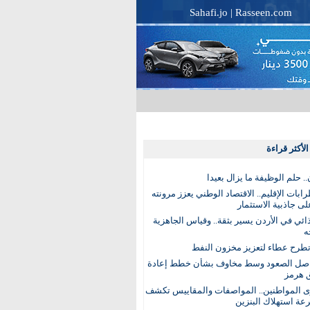
Sahafi.jo
|
Rasseen.com
لأكثر قراءة
. حلم الوظيفة ما يزال بعيدا
بات الإقليم.. الاقتصاد الوطني يعزز مرونته
ى جاذبية الاستثمار
ذائي في الأردن يسير بثقة.. وقياس الجاهزية
ه
تطرح عطاء لتعزيز مخزون النفط
اصل الصعود وسط مخاوف بشأن خطط إعادة
 هرمز
ى المواطنين.. المواصفات والمقاييس تكشف
عة استهلاك البنزين