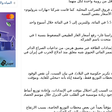
المياه وال
ب فروق الضرائب المحلية. كما قامت شركتا «بهارات بتروليوم»
الأسعار بنفس النسبة.
وبهذا ترتفع الزيادات التراكمية للديزل إلى 5.5 في المائة، وللبنزين إلى 5 في المائة خلال أسبوع واحد
وفي تطور ذي صلة، أعلنت شركة «إندرابراستا غاز» رفع أسعار الغاز الطبيعي المضغوط بنسبة 1 في
د متحدث باسم الشركة.
إمدادات الطاقة عبر مضيق هرمز، من تداعيات الصراع الدائر
مر المائي الحيوي شبه مغلق منذ اندلاع الحرب في إيران في
تكرير حكومية في البلاد)، في بيان السبت، أن نقص الوقود
محطات التوزيع فقط، واصفة إياه بأنه «محلي للغاية، ومؤقت
 السبب إلى اختلال مؤقت في الإمدادات، وإعادة توزيع أنماط
وجود زيادة موسمية في الطلب على الديزل خلال موسم الحصاد
ؤقتاً بعيداً عن بعض محطات التوزيع الخاصة، بسبب الارتفاع
لخاصة مقارنة بمحطات الشركة الحكومية.