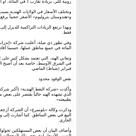
روبية للتر، بزيادة تقارب 1 في المائة، أو أقل من روبية واحدة لكل منهما.
وتختلف الأسعار في الولايات الهندية بسب
و«هندوستان بتروليوم» الأصغر حجماً برفع 
فقط.
المائة في جميع مناطق عملها، حسبما أفا
وتعاني الهند، التي تعتمد بشكل كبير على 
في الشرق الأوسط، خاصة بعد أن أصبح الم
فبراير (شباط) الماضي.
نقص الوقود محدود
وأكدت «شركة النفط الهندية» (أكبر شركة 
الذي تشهده الهند حالياً يقتصر على بعض 
بطبيعته».
وذكرت وكالة «بلومبرغ» أن الشركة أرجعت
البيع في بعض المناطق. كما أشارت إلى 
الجاري.
وأضاف البيان أن بعض المستهلكين تحولوا م
النسبي للأسعار لدى بعض تلك المحطات ا