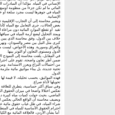
الإنساني في المياه. مؤكدا أن المبادرات ا
المائي ما لم تكن جزءا من منظومة أوسع، ت
المياه في جوهرها ليست مجرد سلعة أو خد
الإنسانية.
ويشير محاسنة إلى أن التجارب الإقليمية 
بعض الحالات، جرى التعامل مع المياه كأ
تقيد أو تقطع الموارد المائية دون مراعاة
ويمتد التحليل ليضع أزمة المياه في سياقه
خلاف بين الدول، وفق محاسنة الذي يبين أ
كبرى مثل النيل بين مصر والسودان، ونهر 
والعراق وسورية. وهذه الأحواض، ليست مج
الدول ومستوى التعاون أو التوتر بينها.
في المقابل، يلفت محاسنة إلى النموذج ال
ضمن أطر تعاون واضحة، تقوم على احترام
من احتمالات النزاع ويعزز الاستدامة. ومن
تحتية جديدة، بل ببناء مواثيق مائية ملزمة
الدول.
فهذه المواثيق، بحسب تحليله، لا قيمة لها 
تحويلها لأداة صراع.
وفي سياق أكثر حساسية، يتطرق للعلاقة الم
تعكس اختلالا واضحا في ميزان الحقوق المائ
الماضي، بحيث حولت كميات مياه كبيرة دون
ويضيف محاسنة أن الواقع الحالي يعكس استم
شراء المياه، في ظل غياب حقوق مائية عاد
احترام الحقوق الأساسية للمياه في المنطق
أما بشأن الأردن، فالعلاقة المائية مع الك