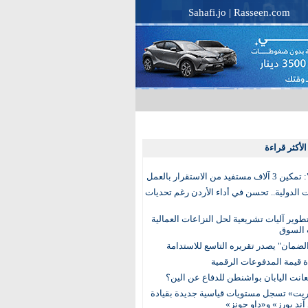
Sahafi.jo
|
Rasseen.com
لأكثر قراءة
تفيد من الاستقرار بالعمل
الدولية.. تحسن في أداء الأردن رغم تحديات
وير آليات تشريعية لحل النزاعات العمالية
 السوق
ضمان" يصدر تقريره التاسع للاستدامة
عانت اليابان بواشنطن للدفاع عن الين؟
يت» تسجل مستويات قياسية جديدة بقيادة
آند بورز» و«داو جونز»