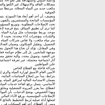
مشكلات الفاقد والاستهلاك غير الكفؤ والض
مكعب جديد من المياه المحلاة، مرتبطا مب
الجوفية.
وتضيف، أن أحد أهم أبعاد هذا النموذج، يت
المؤسسات المانحة والمستثمرون يكتفون بت
تحدد الإصلاحات المطلوبة، وتوزيع المسؤولي
كما ترى أن تطبيق الميثاق، يتيح فرصة لإع
موحد، وربط مؤسسات مثل وزارة المياه وا
والبلديات بمؤشرات أداء محددة، بحيث لا تق
متر مياه مكعب، ولا تقاس شركات المياه ب
التحصيل، وتقليل الشكاوى، وضمان العدالة 
وفي المقابل، تؤكد أن نجاح هذا التحول يت
موجهة للمانحين، بل إلى نظام حوكمة فع
عن التنفيذ، وتمويل محدد، وآلية تحقق م
آثار اجتماعية محتملة، عبر تعرفة اجتماعي
على المواطنين.
شراكة فاعلة مع القطاع الخاص
الأمين العام الأسبق لوزارة المياه والري إ
بترابط، يبدأ من إصلاح السياسات المائية، و
بضمان الاستدامة المالية لمرافق المياه، 
الأساسي، يتمثل برفع كفاءة خدمات المياه 
انقطاع، بما يعزز المرونة التشغيلية ويخلق
وبهذا الخصوص، يوضح الدحيات، بأن الموا
الإصلاحات المؤسسية، ورفع الأداء المالي 
لجعلها أداة عملية لربط التخطيط بالنتائج ا
ويبين أن القطاع، أحد أهم الممكنات في ر