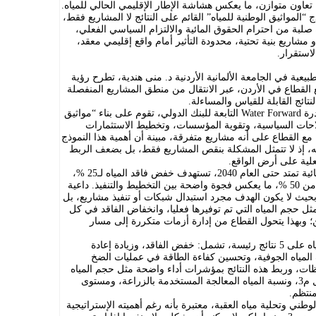
تعاون متوازن، ما يعكس هشاشة الإطار الإقليمي الحالي للمياه.
 “المواثيق الوطنية للمياه” القائم على النتائج لا المشاريع فقط،
صلبة من احترام الحقوق المائية والالتزام السياسي الفعلي،
مشاريع بنية تحتية، محدودة التأثير أمام واقع إقليمي معقد،
لاستقرار.
بيعية في الجامعة الألمانية الأردنية د. منى هندية، تطرح رؤية
القطاع في الأردن، عبر الانتقال من منطق المشاريع المنفصلة
تائج القابلة للقياس والمساءلة.
وتقول هندية، إن الفكرة الجوهرية في مبادرة Water Forward التابعة للبنك الدولي، تقوم على بناء “مواثيق
لاحات السياسية، وتقوية المؤسسات، وتخطيط الاستثمارات
ع القطاع على أنه مشاريع متفرقة، مبينة أن أهمية هذا النموذج
سه، إذ لا تتمثل المشكلة بنقص المشاريع فقط، بل بضعف الربط
لفعلية على أرض الواقع.
وتشير إلى أن الأردن، يمتلك استراتيجية مائية تمتد حتى العام 2040، تستهدف خفض فاقد المياه لـ25 %،
في حين أن الفاقد الفعلي ما يزال يقترب من 50 %، ما يعكس فجوة واضحة بين التخطيط والتنفيذ. داعية
، بحيث لا يكون الهدف مجرد استبدال شبكات أو تنفيذ مشاريع، بل
ل حجم المياه التي تم توفيرها فعليا، وانخفاض الفاقد في كل
وبهذا يتحول القطاع من إدارة أزمات متكررة إلى مسار
وتقترح هندية أن يقوم الميثاق الوطني للمياه على 5 نتائج رئيسة، تشمل: خفض الفاقد، وزيادة إعادة
المياه الجوفية، وتحسين كفاءة الطاقة في عمليات الضخ
افظات، وربط هذه النتائج بمؤشرات أداء واضحة مثل حجم المياه
الموفر سنويا، وكفاءة استهلاك الطاقة لكل م3، ونسبة المياه المعالجة المستخدمة بالزراعة، ومستوى
منتظم.
وطني وتحلية مياه العقبة، معتبرة بأنه رغم أهميته الإستراتيجية