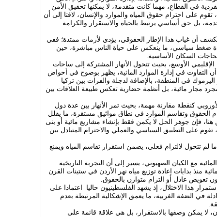
لفردية في القطاع، مهما كانت متقدمة، لا يمكنها تحقيق الأمن
قوم على احترام حقوق المياه والموارد والإنسان، لافتا إلى أن
مة، بل حق أساسي يرتبط بالحياة والاستقرار والكرامة
تكشف أن غياب هذا الإطار الحقوقي، يؤدي لأزمات ممتدة؛ ففي
داة ضغط سياسي، ما ينعكس على حياة الناس مباشرة، حين
 لحاجات السكان الأساسية.
ا الإقليمي الأوسع، بحيث تتحول الأنهار المشتركة إلى ساحات
ن التفاوت في إدارة الموارد المائية، يظهر بوضوح في أحواض
اليرموك في المنطقة، بالإضافة لدجلة والفرات بين تركيا
رد مجار مائية، بل أنظمة حضارية تعكس طبيعة العلاقات بين
أوروبي كنقطة مقارنة مهمة، بحيث تمر الأنهار بين عدة دول
 الحقوق وتقاسم الموارد في نطاق مواثيق مستقرة، ما يقلل
 هنا، فإن جوهر الحل لا يكمن فقط بإنشاء مشاريع مائية أو بنى
، تقوم على التطبيق السياسي والعملي والاحترام المتبادل بين
ما لم تتحول لالتزام فعلي، يضمن استقرار تقاسم المياه ويمنع
ائية مع الكيان الصهيوني، يسير إلى أن التجربة التاريخية
ية منذ بدايات إعادة توزيع مياه نهر الأردن في ستينات القرن
 تعويض عادل أو التزام متوازن بالحقوق.
رار هذا الاختلال، إذ يشهد الفلسطينيون حاليا اعتمادا على
لة في الضفة الغربية، ما يعمق الإشكالية المرتبطة بعدم
ة.
يان، لا يمكن وصفها بالاستقرار، بل هي علاقة قائمة على