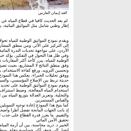
الغد-إيمان الفارس
لم يعد الحديث كافيا في قطاع المياه عن 
إطار وطني شامل مثل المواثيق المائية، يمك
ويقدم نموذج المواثيق الوطنية للمياه تحولا
إلى التركيز على الأثر، ومن منطق المشاري
الأردن، على مواجهة تحديات الندرة المائي
وفي ظل هذا التحول في التفكير، يؤكد خبر
الوطنية للمياه، يبرز كأحد أكثر المقاربات ت
وفق منطق النتائج لا المشاريع، بحيث تصب
وتحسين التزويد، ورفع كفاءة الاستخدام، و
ووفق تحليلات الخبراء، يعكس هذا النموذج 
حديثة تربط بين الإصلاح المؤسسي، والسي
ويقوم نموذج المواثيق الوطنية على تحديد 
استخدام المياه المعالجة، وضبط استنزاف 
والتحلية، وتعزيز العدالة بتوزيع المياه بي
والقياس المستمرين.
كما يتيح هذا النموذج إعادة توجيه التمويل
إذ باتت الجهات المانحة تفضل أطرا واضحة
والتقييم. ما يعزز قدرة القطاع على جذب ا
تحقيق الأمن المائي
الخبير د. دريد محاسنة، بين أن أزمة المياه
لتصل إلى جوهر أكثر حساسية يتعلق بمنظومة