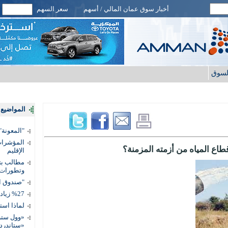
أخبار سوق عمان المالي / أسهم
سعر السهم
لسوق
المواضيع ا
"المعونة": تمكين 3 آلاف مس
المؤشرات 
طاع المياه من أزمته المزمنة؟
الإقليم
مطالب بتط
وتطورات
"صندوق ال
%27 زيادة قيمة المدفوعات الرقمية
لماذا است
«وول ستر
«ستاندرد 