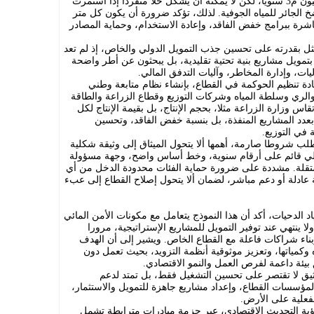
ودعمه الدولي واستهدافه نقل نحو 300 مليون م3 سنويا، لكن لا يمكنه أن يشكل حلا منفردا إذا استمرت
خ الجائر للمياه الجوفية. لذلك، تؤكد ضرورة أن يكون كل متر
اشرة ببرامج خفض الفاقد، وإعادة الاستخدام، وحماية المصادر
مثل بقدرته على تحسين جذب التمويل الدولي والخاص، إذ لم تعد
مويل مشاريع بنية تحتية تقليدية، بل يبحثون عن أطر واضحة
ات، وإدارة المخاطر، وآليات التدفق المالي.
ادة تنظيم الحوكمة في القطاع، بإنشاء نظام متابعة وطني
لري وسلطة المياه وشركات التوزيع وقطاع الزراعة والطاقة
اس وزارة الزراعة مثلا، بحجم الإنتاج، بل بقيمة الإنتاج لكل
عدد المشاريع المنفذة، بل بنسبة خفض الفاقد، وتحسين
في التوزيع.
طلب شروطا صارمة، أهمها ألا يتحول الميثاق إلى وثيقة شكلية
لي قائم على أرقام سنوية، وخط أساس واضح، وجهة مسؤولة
ستقلة. مشددة على ضرورة حماية الفئات محدودة الدخل من أي
ة عادلة أو دعم مباشر، لضمان ألا يتحول إصلاح القطاع إلى عبء
ياد الدحيات، أكد أن هذا النموذج يتعامل مع مكونات الأمن المائي
لا ينتهي عند توفير التمويل للمشاريع الإستراتيجية، مرورا
وبناء شراكات فاعلة مع القطاع الخاص. ويشير إلى أن الهدف
وكمياتها، وتعزيز موثوقية أنظمة التزويد، بحيث تعمل دون
 بيئة داعمة لفرص العمل والنمو الاقتصادي.
ثيق لا تقتصر على تحسين التشغيل فقط، بل تمتد لدعم
لمؤسسات القطاع، وإعداد مشاريع جاهزة للتمويل والاستثمار،
لفعلية على الأرض.
ؤية التحديث الاقتصادي، عبر حزمة مبادرات مترابطة تشمل