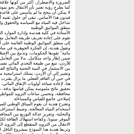
الضرورة والاضطرار، أكثر من كونها علاقة 
كما يطرح رؤية تعتبر بأن الانتقال نحو نموذج
لا يمكن أن ينجح ما لم يتأسس على قاعدة 
فبدون هذا الأساس، تبقى أي حلول تقنية أو 
تتداخل فيه المياه مع السياسة والحقوق وا
منطق المواثيق الوطنية
الأستاذة في كلية هندسة وإدارة الموارد الط
تقوم على إعادة تعريف طريقة التعامل مع 
إلى منطق المواثيق الوطنية القائمة على الن
مائية” تقودها الحكومات، وتدمج بين الإص
ضمن إطار واحد متكامل، بدلا من التعامل م
للأردن، تنبع من طبيعة التحدي المائي نف
بين الاستثمار في البنية التحتية والنتائج ا
هنا، لإعادة صياغة أولويات الإنفاق المائي
تحقيق نتائج ملموسة يمكن قياسها بدقة، مث
محافظة، وتحسن ساعات التزويد للمواطن؛ 
إصلاحي خاضع للقياس والمساءلة.
استخدام المياه المعالجة، وضبط استنزاف 
والتحلية، وتعزيز عدالة التوزيع بين المح
الانتقال من التزويد المتقطع إلى التزويد ال
وتربط هندية هذا النموذج بمشروع الناقل ال