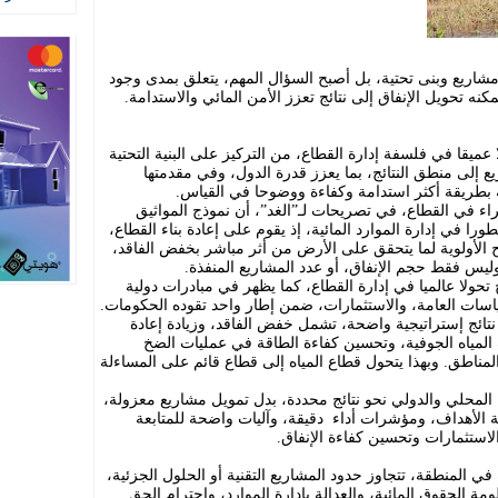
مشاريع وبنى تحتية، بل أصبح السؤال المهم، يتعلق بمدى وجود
نه تحويل الإنفاق إلى نتائج تعزز الأمن المائي والاستدامة.
 عميقا في فلسفة إدارة القطاع، من التركيز على البنية التحتية
ع إلى منطق النتائج، بما يعزز قدرة الدول، وفي مقدمتها
ة بطريقة أكثر استدامة وكفاءة ووضوحا في القياس.
اء في القطاع، في تصريحات لـ”الغد”، أن نموذج المواثيق
طورا في إدارة الموارد المائية، إذ يقوم على إعادة بناء القطاع،
ح الأولوية لما يتحقق على الأرض من أثر مباشر بخفض الفاقد،
ليس فقط حجم الإنفاق، أو عدد المشاريع المنفذة.
تحولا عالميا في إدارة القطاع، كما يظهر في مبادرات دولية
اسات العامة، والاستثمارات، ضمن إطار واحد تقوده الحكومات.
نتائج إستراتيجية واضحة، تشمل خفض الفاقد، وزيادة إعادة
المياه الجوفية، وتحسين كفاءة الطاقة في عمليات الضخ
ن المناطق. وبهذا يتحول قطاع المياه إلى قطاع قائم على المساءلة
ين المحلي والدولي نحو نتائج محددة، بدل تمويل مشاريع معزولة،
 الأهداف، ومؤشرات أداء دقيقة، وآليات واضحة للمتابعة
لاستثمارات وتحسين كفاءة الإنفاق.
 في المنطقة، تتجاوز حدود المشاريع التقنية أو الحلول الجزئية،
 الحقوق المائية، والعدالة بإدارة الموارد، واحترام الحق