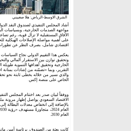
الشرق الاوسط-الرياض: هلا صغبيني
أشاد المجلس التنفيذي لصندوق النقد الدول
مواجهة الصدمات الخارجية، وبسياسات الممل
الآفاق المستقبلية لا تزال قوية، رغم تصاع
على أهمية مواصلة الإصلاحات الهيكلية للح
اقتصادي شامل، بصرف النظر عن تطورات 
وتحقيق توازن بين الاستقرار المالي والتح
الخارجية وتحقيق أهدافها التنموية طويلة 
التقرير، وبما «تضمّنه من إشادات بمتانة 
الخاص على منصة إكس.
ووفقاً لبيان صدر بعد اختتام المجلس التنفي
الاقتصاد السعودي يواصل إظهار مرونة ملح
العام 2030.