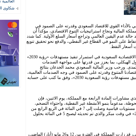
العالمية ؟
شكاوى المستهل
ي بالأداء القوي للاقتصاد السعودي وقدرته على الصمود في
كة المالية ونجاح استراتيجيات التنوع الاقتصادي، مؤكداً أن
د حالة عدم اليقين العالمي وتراجع أسعار السلع الأولية. كما شدد
فاظ على النمو في القطاع غير النفطي، والدفع نحو تحقيق تنويع
أسعار النفط.
يعكس هذا التقييم الدولي نجاح السياسات الاقتصادية السعودية في استمرار تنفيذ مستهدفات «رؤية 2030»
ول الهيكلي، بما يعزز من قدرتها على مواجهة الصدمات
المدى. ورحب وزير المالية السعودي محمد الجدعان بنتائج
اقتصادنا المتنوع وقدرته على الصمود في وجه الصدمات العالمية،
والذي نسير من خلاله بخطى ثابتة نحو تحقيق مستهدفات رؤية السعودية 2030»، وفق ما كتب على حسابه
ذي مشاورات المادة الرابعة مع المملكة، يوم الاثنين، فإن
وظة، مدعوماً بنمو الأنشطة غير النفطية، واحتواء التضخم،
بالإضافة إلى انخفاض معدلات البطالة إلى مستويات قياسية وصلت إلى 7 في المائة في الربع الرابع من
العام 2024، متجاوزةً مستهدف «رؤية 2030» في وقت مبكر والذي تم تحديثه ليصبح 5 في المائة بحلول
كانت بعثة من الصندوق، برئاسة أمين ماتي، قد زارت المملكة في الفترة بين 12 و26 مايو (أيار) الماضي،