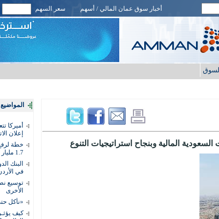
أخبار سوق عمان المالي / أسهم
سعر السهم
لسوق
المواضيع ا
أميركا تت
إعلان الات
لسعودية المالية وبنجاح استراتيجيات التنوع
خطة لرفع 
1.7 مليار دينار
في الأردن
توسيع نطا
الأخرى
«نأكل حتى
كيف يؤثـر