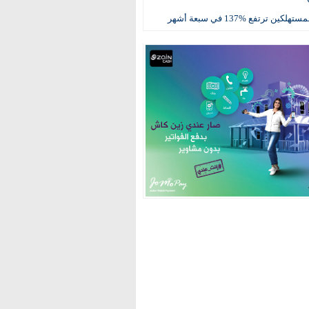
كين ترتفع %137 في سبعة أشهر