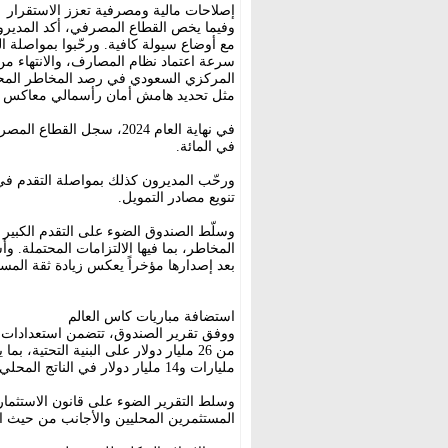
إصلاحات مالية ومصرفية تعزز الاستقرار
وفيما يخص القطاع المصرفي، أكد المديرون
مع أوضاع سيولة كافية. ورحّبوا بمواصلة الت
سرعة اعتماد نظام المصارف، والانتهاء من 
المركزي السعودي في رصد المخاطر المحتمل
مثل تحديد هامش أمان رأسمالي معاكس للت
في المائة.
ورحّب المديرون كذلك بمواصلة التقدم في 
تنويع مصادر التمويل.
وسلّط الصندوق الضوء على التقدم الكبير ف
المخاطر، بما فيها الالتزامات المحتملة. 
بعد إصدارها مؤخراً يعكس زيادة ثقة المس
استضافة مباريات كاس العالم
مليارات و14 مليار دولار في الناتج المحلي الإجمالي للسعودية.
وسلط التقرير الضوء على قانون الاستثمار
المستثمرين المحليين والأجانب من حيث ال