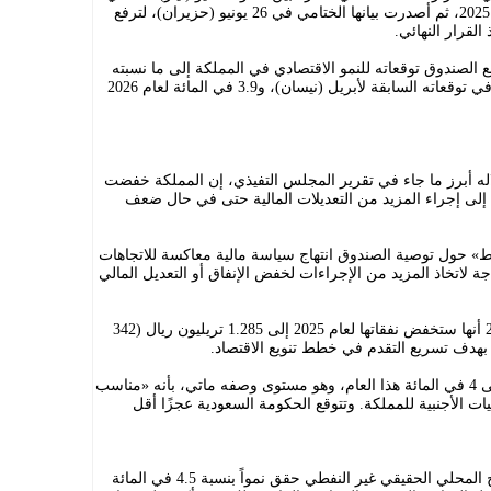
حيث أجرت مشاورات المادة الرابعة لعام 2025، ثم أصدرت بيانها الختامي في 26 يونيو (حزيران)، لترفع
القرار النهائي.
فع الصندوق توقعاته للنمو الاقتصادي في المملكة إلى ما نسبته
3.6 في المائة في 2025، من 3 في المائة في توقعاته السابقة لأبريل (نيسان)، و3.9 في المائة لعام 2026
 أبرز ما جاء في تقرير المجلس التفيذي، إن المملكة خفضت
اج إلى إجراء المزيد من التعديلات المالية حتى في حال ضعف
حول توصية الصندوق انتهاج سياسة مالية معاكسة للاتجاهات
جة لاتخاذ المزيد من الإجراءات لخفض الإنفاق أو التعديل المالي
وكانت المملكة أعلنت في أواخر عام 2024 أنها ستخفض نفقاتها لعام 2025 إلى 1.285 تريليون ريال (342
ة بهدف تسريع التقدم في خطط تنويع الاقتصاد.
ويتوقع الصندوق أن يرتفع عجز الموازنة إلى 4 في المائة هذا العام، وهو مستوى وصفه ماتي، بأنه «مناسب
يات الأجنبية للمملكة. وتتوقع الحكومة السعودية عجزًا أقل
وأكد الصندوق في تقريره أن إجمالي الناتج المحلي الحقيقي غير النفطي حقق نمواً بنسبة 4.5 في المائة