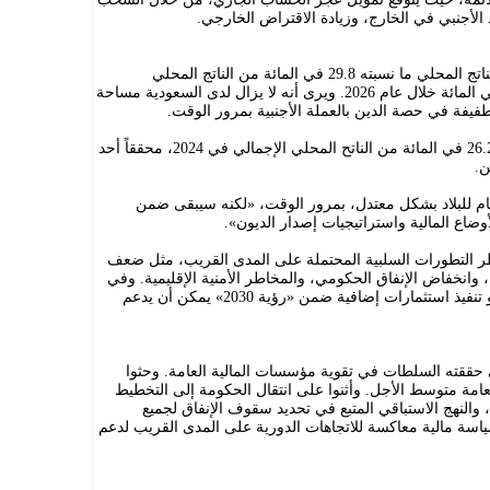
 الأجنبي في الخارج، وزيادة الاقتراض الخارجي.
وتوقّع التقرير أن تسجل نسبة الدين إلى الناتج المحلي ما نسبته 29.8 في المائة من الناتج المحلي
الإجمالي في 2025، وأن ترتفع إلى 32.6 في المائة خلال عام 2026. ويرى أنه لا يزال لدى السعودية مساحة
فيفة في حصة الدين بالعملة الأجنبية بمرور الوقت.
وسجل الدين العام للمملكة انخفاضاً إلى 26.2 في المائة من الناتح المحلي الإجمالي في 2024، محققاً أحد
ن.
عام للبلاد بشكل معتدل، بمرور الوقت، «لكنه سيبقى ضمن
وضاع المالية واستراتيجيات إصدار الديون».
 التطورات السلبية المحتملة على المدى القريب، مثل ضعف
، وانخفاض الإنفاق الحكومي، والمخاطر الأمنية الإقليمية. وفي
المقابل، أشار إلى أن ارتفاع إنتاج النفط أو تنفيذ استثمارات إضافية ضمن «رؤية 2030» يمكن أن يدعم
ي حققته السلطات في تقوية مؤسسات المالية العامة. وحثوا
لعامة متوسط الأجل. وأثنوا على انتقال الحكومة إلى التخطيط
لنهج الاستباقي المتبع في تحديد سقوف الإنفاق لجميع
 وأوصوا بانتهاج سياسة مالية معاكسة للاتجاهات الدورية على المدى القريب لدعم