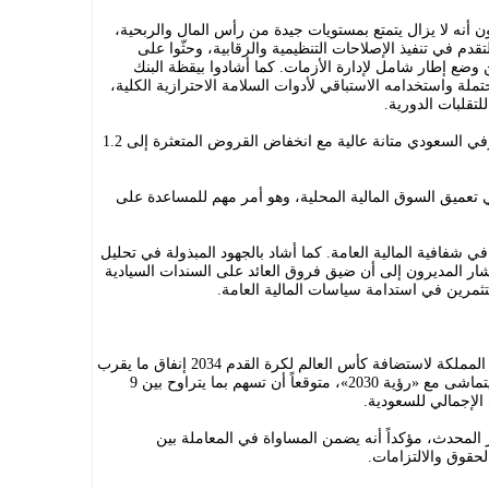
 أنه لا يزال يتمتع بمستويات جيدة من رأس المال والربحية،
قدم في تنفيذ الإصلاحات التنظيمية والرقابية، وحثّوا على
وضع إطار شامل لإدارة الأزمات. كما أشادوا بيقظة البنك
ة واستخدامه الاستباقي لأدوات السلامة الاحترازية الكلية،
قلبات الدورية.
في نهاية العام 2024، سجل القطاع المصرفي السعودي متانة عالية مع انخفاض القروض المتعثرة إلى 1.2
تعميق السوق المالية المحلية، وهو أمر مهم للمساعدة على
ي شفافية المالية العامة. كما أشاد بالجهود المبذولة في تحليل
وأشار المديرون إلى أن ضيق فروق العائد على السندات السيادية
تثمرين في استدامة سياسات المالية العامة.
ووفق تقرير الصندوق، تتضمن استعدادات المملكة لاستضافة كأس العالم لكرة القدم 2034 إنفاق ما يقرب
من 26 مليار دولار على البنية التحتية، بما يتماشى مع «رؤية 2030»، متوقعاً أن تسهم بما يتراوح بين 9
 المحدث، مؤكداً أنه يضمن المساواة في المعاملة بين
حقوق والالتزامات.