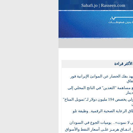
Sahafi.jo
|
Rasseen.com
لأكثر قراءة
عهد بفك الحصار عن الموانئ الإيرانية فور
فاق
مساهمة "التعدين" في الناتج المحلي إلى
البنك الدولي يخصص 194 مليون دولار لـ"تمويل المناخ"
ق الرعاية الصحية الرقمية.. وظيفة تلو
 لا نموت»... يوميات الجوع في السودان
 اتـفـاق هرمـز علـى أسعار النفط والأسواق