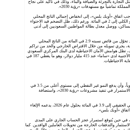
 حيوية مثل التجارة بالتجزئة والضيافة والبناء، وذلك في تأكيد على نجاح
مملكة تماشياً مع مستهدفات «رؤية 2030».
جب اتفاق «أوبك بلس»، إلى انخفاض إجمالي الناتج المحلي
النفطي بنسبة 4.4 في المائة، وتراجع النمو الكلي إلى 2 في المائة. ورغم ذلك، ظل التضخم قيد الاحتواء
لمساكن، ووصل معدل بطالة المواطنين السعوديين إلى أدنى
ولفت الصندوق إلى أن الميزان التجاري قد تحوّل من فائض نسبته 2.9 في المائة من الناتج المحلي
 عجز طفيف بلغ 0.5 في المائة، يجري تمويله من خلال الاقتراض الخارجي والحد من تراكم
لك، تظل هوامش الأمان الاحتياطية لدى البنك المركزي السعودي
«ساما» قوية، حيث استقر صافي الأصول الأجنبية لدى «ساما» عند 415 مليار دولار، وهو ما يغطي 187 في
ية الاحتياطيات.
وتوقّع الصندوق أن يبقى الطلب المحلي قوياً، وأن يدفع النمو غير النفطي إلى مستوى أعلى من 3.5 في
المائة على المدى المتوسط، وذلك بفضل الاستمرار في تنفيذ مشروعات «رؤية 2030»، واستضافة
كما توقّع تسارع وتيرة إجمالي الناتج المحلي الحقيقي إلى 3.9 في المائة بحلول عام 2026، يدعمه الإلغاء
اتفاق «أوبك بلس».
، في حين يُتوقع استمرار عجز الحساب الجاري على المدى
لاستثمار والتدفقات الخارجة من تحويلات العاملين الوافدين. كما
لائمة، حيث يُتوقع تمويل عجز الحساب الجاري، من خلال السحب