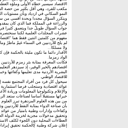
النمو السكاني في ازدياد وبأن مستويات ال
ويتكرر السؤال مجددا وبحدة أقسى من سابق
والزراعة في المملكة فما الذي كان بمقدور
جواب السؤال طويلٌ جدا ويتعمق كثيرا في ع
عشرات المجلدات العلمية لكننا سنختصره تج
مفهوم من كلمتين اثنتين فقط هما “اقتصاد
لم يلح للأردنيين في السماء غيمٌ ماطرٌ وم
ولا مسلكا...
الأقدار دائما ما تكون مليئة بالحكمة فإن كا
الواد زمزما.
فكانت المعرفة بمثابة بئر زمزم للأردنيين 
اقتصادهم بالخير الوفير، إذ سيزدهر التعل
البشرية الأردنية مدى تعليمها وكفائتها وخب
للاقتصاد الوطني.
سيحول كل فرد من أفراد المجتمع نفسه 
عوائد اقتصادية وستجلب فرصا استثمارية ف
والإعلام وتكنولوجيا المعلومات وريادة الأ
خبراتها مستقبلا أساسا لصناعات ستعد الروا
من بين هذه العلوم المزدهرة تبرز العلوم ا
بأن صناعة الدواء بمثابة النفط للأردنيين
وكفاءات وإدارات وطنية بامتياز من عوائد بم
وتحقيق مدخولات مجزية لخزينة الدولة العا
العطاءات المحلية دون اللجوء لكلف الاستير