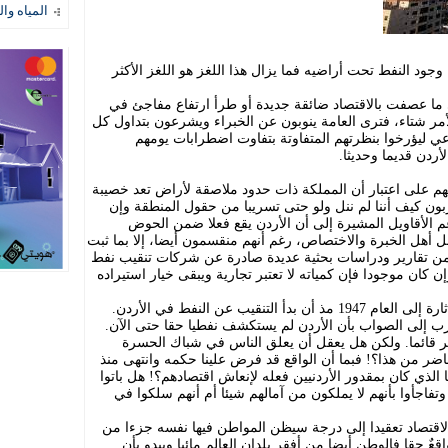
المياه وال
جود النفط تحت أراضيه فما يزال هذا اللغز هو اللغز الأكثر
ى ما عصفت بالاقتصاد ضائقة جديدة أو طرأ ارتفاع مفاجئ في
أمر شتاء، فترى العامة ينوبون عن الخبراء ويشرعون بتداول كل
ي ليؤرخوا بنظرتهم المتفاوتة بتفاوت اضطرابات يومهم
ردن قديما وحديثا.
هم على اعتبار أن المملكة ذات حدود ملاصقة لأراض تعد خصيبة
ون كيف أننا لم ننل ولو حتى تسريبا من حقول المنطقة وإن
م الأقاويل المشيرة إلى أن الأردن يقع فعلا ضمن الحوض
بل أهل الخبرة والاختصاص، رغم أنهم منقسمون أيضا، إلا بما ثبت
 من تقارير ودراسات بحثية عديدة صادرة عن شركات تنقيب نفط
ن كان موجودا فإن كمياته لا تعتبر تجارية ويبقى خيار استيراده
تمتد جذور هذا السجال الطويل المليء بالإثارة إلى العام 1947 مذ أن بدأ التنقيب عن النفط في الأردن.
قرب إلى الصواب بأن الأردن لم يستكشف نفطيا حقا حتى الآن.
أمر قائما. ولكن هل يعقل أن يعلق الناس في شباك الحسرة
الحاضر من هذا؟! فبما أن الواقع قد فرض علينا حكمه وانتهى منذ
ا الذي كان بمقدور الأردنيين فعله لإنعاش اقتصادهم؟! هل باتوا
نذ ال 47 ثم استيقظوا وتفاجأوا بأنهم لا يملكون من آمالهم شيئا أم أنهم سلكوا في
الاقتصاد تعقيدا إلى درجة سيظن المواطن فيها نفسه جزءا من
عٌ حقا فالوطن أيضا من أفقر بلدان العالم مائيا ويبدو بأن