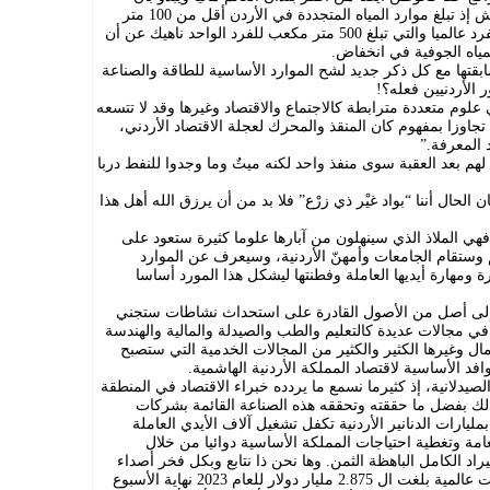
الاقتصاد سيسير خطاه الأولى وملؤه العطش إذ تبلغ موارد المياه المتجددة في الأردن أقل من 100 متر
مكعب للفرد، وهي أقل بكثير من حصة الفرد عالميا والتي تبلغ 500 متر مكعب للفرد الواحد ناهيك عن أن
مياه الجوفية في انخفاض.
تها مع كل ذكر جديد لشح الموارد الأساسية للطاقة والصناعة
 الأردنيين فعله؟!
لوم متعددة مترابطة كالاجتماع والاقتصاد وغيرها وقد لا تتسعه
اوزا بمفهوم كان المنقذ والمحرك لعجلة الاقتصاد الأردني،
 المعرفة.”
ا لهم بعد العقبة سوى منفذ واحد لكنه ميتٌ وما وجدوا للنفط دربا
ن الحال أننا “بواد غيْر ذي زرْع” فلا بد من أن يرزق الله أهل هذا
فهي الملاذ الذي سينهلون من آبارها علوما كثيرة ستعود على
يم وستقام الجامعات وأمهنّ الأردنية، وسيعرف عن الموارد
رة ومهارة أيديها العاملة وفطنتها ليشكل هذا المورد أساسا
إلى أصل من الأصول القادرة على استحداث نشاطات ستجني
ي مجالات عديدة كالتعليم والطب والصيدلة والمالية والهندسة
عمال وغيرها الكثير والكثير من المجالات الخدمية التي ستصبح
فد الأساسية لاقتصاد المملكة الأردنية الهاشمية.
لصيدلانية، إذ كثيرما نسمع ما يردده خبراء الاقتصاد في المنطقة
 وذلك بفضل ما حققته وتحققه هذه الصناعة القائمة بشركات
ليارات الدنانير الأردنية تكفل تشغيل آلاف الأيدي العاملة
مة وتغطية احتياجات المملكة الأساسية دوائيا من خلال
اد الكامل الباهظة الثمن. وها نحن ذا نتابع وبكل فخر أصداء
إعلان شركة وطنية كالحكمة تحقيق إيرادات عالمية بلغت ال 2.875 مليار دولار للعام 2023 نهاية الأسبوع