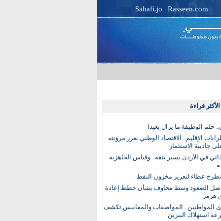
Sahafi.jo
|
Rasseen.com
لأكثر قراءة
. حلم الوظيفة ما يزال بعيدا
بات الإقليم.. الاقتصاد الوطني يعزز مرونته
ى جاذبية الاستثمار
ذائي في الأردن يسير بثقة.. وقياس الجاهزية
ه
تطرح عطاء لتعزيز مخزون النفط
اصل الصعود وسط مخاوف بشأن خطط إعادة
 هرمز
ى المواطنين.. المواصفات والمقاييس تكشف
عة استهلاك البنزين