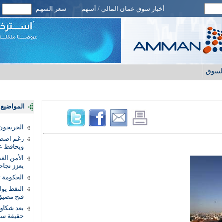
أخبار سوق عمان المالي / أسهم
سعر السهم
لسوق
المواضيع ا
الخريجون.
رغم اضطرا
ويحافظ عل
الأمن الغ
يعزز نجاح
الحكومة 
النفط يو
فتح مضيق
بعد شكاو
حقيقة سر