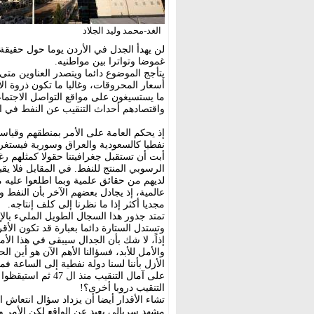
الغد-محمد وليد الجلاد
لن يهدأ الجدل في الأردن يوما حول حقيقة و
غموضا وتواترا بين مواطنيه.
يتأجج الموضوع دائما ويتصدر العناوين مت
أسعار المحروقات، وغالبا ما تكون ذروة ال
ما يستسيغون على مواقع التواصل الاجتماع
واقتصادهم أحداث التنقيب عن النفط في الأ
إذ يحكم العامة على الأمر بمنطقهم وقياس
نفطيا كالسعودية والعراق وسورية فيستغرب
أبت أن تستقبل جغرافيتنا حقولا كمثلهم رغ
الرسوبي المنتج للنفط. في المقابل فلا يق
لديهم من حقائق علمية وبما اطلعوا عليه
عالمية، إذ يجادل بعضهم الآخر بأن النفط وإ
مجديا أكثر إذا ما نظرنا إلى كلف إنتاجه.
وتستدل الستارة دائما بعبارة قد تكون الأ
إذاً، لا شك بأن الجدال سيبقى في هذا ال
والأمل للأبد، فسؤالنا الأهم الآن هو أين 
الأزل بأننا لسنا دولة نفطية إلى الساعة فم
على آمال التنقيب م
التنقيب دروبا أخرى؟!
تشاء الأقدار أيضا أن يزداد سؤال انتعاش 
مشهد سريالي بعيد عن الواقع لكن الأمر واق