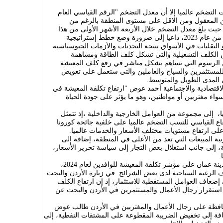
التضخم عالميا إلا أن معدل التضخم "الرقم القياسي العام
ن المعقول ومن الاقل على مستوى المنطقة بالرغم من
يث بلغ معدل التضخم خلال الأربعة الأشهر الأولى من هذا
العام مايقارب 1.6 % مقارنةً بنفس الفترة من عام 2023، داعيا إلى ضرورة وضع خطط إستراتيجية
التقلبات في الأسواق نتيجة التحديات والأزمات الجيوسياسية
الكلف التشغيلية والتي تشكل كلف الطاقة ومساهمة
 الرسوم التي تساهم بشكل مباشر في رفع كلف المعيشة
للمستثمرين والسياح والعاملين والتي ستعمل على تعويض
المدى الطويل والمتوسط.
لاقتصادية والاجتماعية أحمد عوض "ارتفاع تكلفة المعيشة في
ء مغتربين أو مواطنين، وهو ما يؤثر على جودة الحياة
، إلى مجموعة من العوامل الخارجية والداخلية ،إذ تتمثل
ع القياسي للنسب التضخم عالميا على خلفية جائحة كورونا
لى ارتفاع مستويات مختلف الأسعار والخدمات عالميا.
يبة المبيعات التي تعد من الأعلى في المنطقة، إضافة إلى
 إلى جانب استغلال بعض التجار إلى سياسة تحرير الأسعار،
.
وأوضح عوض أن لهذا التصنيف المرتفع لمدينة عمان على مؤشر تكلفة المعيشة للوافدين لعام 2024،
اف الرغبة السياحية لدى بعض الشرائح في زيارة الأردن والبحث
ضعاف العوامل المستقطبة للاستثمار، إذ إن ارتفاع الكلف
لى استقرار رجال الأعمال والمستثمرين في الأردن والبحث عن
محافظة على رجال الأعمال والمغتربين في الأردن طالب عوض
افة إلى تخفيض الضريبة المقطوعة على المشتقات النفطية، إلى