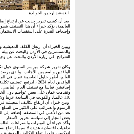
الغد-عبدالرحمن الخوالدة
بعد أن كشف تقرير حديث عن ارتفاع إضا
العالمية، يؤكد خبراء أن هذا التصنيف ين
وإضعاف القدرة على استقطاب الاستثمار.
ويبين الخبراء أن ارتفاع الكلف المعيشية وا
والمستثمرين في الأردن والبحث عن بيئة 
الشرائح في زيارة الأردن والبحث عن وجه
الوافدين لعام 2024 ، ليرت
إضافيتين قياسا مع تصنيف العام الماضي.
وتقدمت عمان على بعض عواصم دول الخليج 
110 عالميا، والكويت في السابعة عربيا و119 عالميا، والدوحة التي جاءت 121 عالميا والثامنة عربيا.
وبين خبراء أن ارتفاع تكاليف المعيشة في
الرسوم والضرائب على الكثير من السلع وال
تعد من الأعلى في المنطقة، إضافة إلى ا
بعض التجار إلى سياسة تحرير الأسعار.
وأكد خبراء أن التوترات والصراعات العالم
تداعيات اقتصادية عديدة لا سيما ارتفاع ن
انعكست على ارتفاع التكاليف المعيشية مح