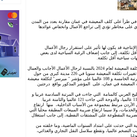
في طرأ على كلف المعيشة في عمان مقارنة بعدد من المدن
طوي على مخاطر تؤدي إلى تراجع الأعمال وانخفاض عوائدها
لإنتاجية قد يكون لها تأثير على استقرار رجال الأعمال
أقل تكلفة، إلى جانب إضعاف الرغبة السياحية لدى بعض
ات سياحية أقل تكلفة.
وكان تقرير شركة ميرسر السنوي حول تكلفة المعيشة لعام 2024 بالنسبة لرجال الأعمال الأجانب والعمال
الوافدين والمقيمين الأجانب، والذي يرصد تغييرات تكلفة المعيشة سنويا في 226 مدينة كبرى من حول
العالم، أظهر حلول العاصمة عمان في المرتبة الخامسة و 108 عالميا على مؤشر " ميرسر" لتكلفة معيشة
فع تصنيف تكلفة المعيشة في عمان، على المؤشر المذكور بواقع درجتين
العربي كالمنامة التي جاءت في المرتبة السادسة عربيا و
 الأردن مرتبط بمجموعة من الأسباب الداخلية، منها ارتفاع
خدمات، ولا سيما ارتفاع ضريبة المبيعات المطبقة محليا التي
لضريبة المقطوعة على المشتقات النفطية، إلى جانب استغلال
ية التي حدثت على امتداد السنوات الماضية، وما خلفته من
سب التضخم عالميا، وتقطع سلاسل النقل التجاري والغذائي،
ليا.