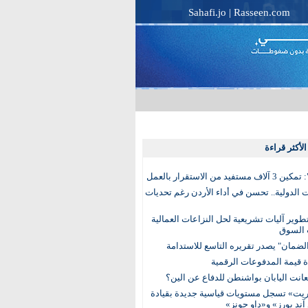
Sahafi.jo
|
Rasseen.com
لأكثر قراءة
تفيد من الاستقرار بالعمل
الدولية.. تحسن في أداء الأردن رغم تحديات
وير آليات تشريعية لحل النزاعات العمالية
 السوق
ضمان" يصدر تقريره التاسع للاستدامة
عانت اليابان بواشنطن للدفاع عن الين؟
يت» تسجل مستويات قياسية جديدة بقيادة
آند بورز» و«داو جونز»