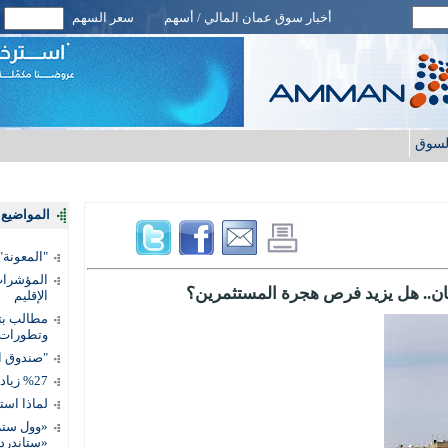
أخبار سوق عمان المالي / أسهم
سعر السهم
لسوق
المواضيع ا
"المعونة": تمكين 3 آلاف مس
المؤشرات 
ان.. هل يزيد فرص هجرة المستثمرين؟
الإقليم
مطالب بتط
وتطورات
"صندوق ال
%27 زيادة قيمة المدفوعات الرقمية
لماذا است
«وول ستر
«ستاندرد 