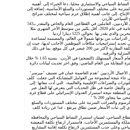
نشاط السياحي والاستثماري محليا، دعا الخبراء إلى أهمية
مترتبة على مختلف المستوردات والسلع الأساسية، إضافة إلى
لإنتاج، إلى جانب أهمية إطلاق حزم سياحية لمختلف شرائح
 السياحي للأردن.
وعلى الرغم من أن متوسط الأجر الشهري للأردنيين، العاملين في القطاعين العام والخاص والمقدر بـ543
دينارا وفق آخر مسح لدائرة الإحصاءات العامة في عام 2020، أقل بكثير من متوسط الأجر الشهري مثلا
ر الدراسات من نوعها شمولاً في العالم، والمصممة لمساعدة
تحديد إستراتيجيات مكافآت الموظفين الأجانب لديها، حيث إن
المؤشر الذي يقوم عليه التقرير يقيس التكلفة المقارنة لأكثر من 200 عنصر في كل موقع، بما في ذلك
منزلية والترفيه.
وتجدر الإشار إلى ارتفاع الرقم القياسي العام لأسعار المستهلك (التضخم) في الأردن، بنسبة 1.65 % خلال
الفترة المقابلة من العام الماضي، وفق اخر تحديث لبيانات دائرة
الأعمال الأردنيين "تقدم العاصمة عمان في تصنيف "ميرسر"
لي جاء نتيجة لمجموعة من العوامل المتشابكة التي جعلت كلف
وترات والصراعات الإقليمية والعالمية، التي أدت تبعاتها إلى
ن والنقل خاصة في ظل التحديات التي يتعرض لها النقل عبر
ي المنطقة نتيجة استمرار العدوان الإسرائيلي على قطاع غزة،
يتجاوز 200 % ".
لرسوم والضرائب المترتبة على مختلف المستوردات والسلع
 إلى ثبات الأسعار ضمن نطاق مرتفع ، عدا عن زيادة كلف
قطاع السياحي، لضمان استمرار النشاط السياحي والمحافظة
ملكة والمستثمرين الأجانب، فاستمرار ارتفاع تكلفة المعيشة
ياحي وعلى جذب المستثمرين لارتفاع تكلفة إقامة المشاريع