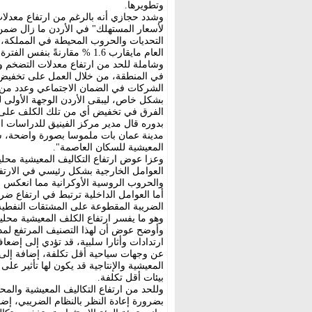
وتطويرها.
وشدد حجازي أنه بالرغم من ارتفاع معدلات 
لأسعار المستهلك" في الأردن ما زال ضم
التحديات والحروب المحيطة في المملكة، ح
وشاملة للحد من ارتفاع معدلات التضخم و 
في المنطقة، من خلال العمل على تخفيض 
الشركات في الضمان الاجتماعي وعدد من
بشكل خاص، ليبقى الأردن الوجهة الأولى 
الفرق في تخفيض أي من تلك الكلف على 
بدوره قال مدير مركز الفينيق للدراسات ا
مدينة عمان بات ملموسا بصورة واضحة، سوا
المعيشية للسكان العاصمة".
وعزا عوض ارتفاع التكاليف المعيشية محليا
العوامل الخارجية بشكل رئيسي في الارتفا
والحروب الروسية الأوكرانية مما انعكس ع
أما العوامل الداخلية ترتبط في ارتفاع ضر
الضريبة المقطوعة على المشتقات النفطية،
وهو ما يفسر ارتفاع الكلف المعيشية محليا
ارتدادات وأثارا سلبية، قد تؤدي إلى إضع
عن وجهات سياحية أقل تكلفة، إضافة إلى إ
المعيشية والإنتاجية قد يكون لها تأثير ع
بيئات أقل تكلفة.
وللحد من ارتفاع التكاليف المعيشية وال
بضرورة إعادة النظر بالنظام الضريبي، إض