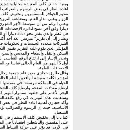
وبغية خفض كلف المعيشة محليا وتشجيع ال
اعادة النظر في بعض الرسوم والضرائب ال
تقديم الحوافز للمستثمرين وتخفيض كلف ا
الزوار وعلى مدار العام، ومضاعفة الترويج
في قطر والذي يقدر بنحو 2827 دينارا أو البحرين والذي يقدر بها بحوالي 1225 دينارا أردنيا.
ويشار إلى أن تقرير" ميرسر" يعد أحد أكث
الشركات متعددة الجنسيات والحكومات في 
السكن والنقل والطعام والملابس والسلع ال
أول 5 أشهر من العام الحالي قياسا مع 
الإحصاءات العامة.
وقال طارق حجازي مدير عام جمعية رجال 
لمؤشر تكلفة معيشة الوافدين للعام الحا
الحياة في المملكة مرتفعة، في مقدمتها الت
ارتفاع معدلات التضخم وارتفاع كلف الشح
البحر الأحمر على خلفية استمرار التوتر ف
وساهمت هذه التوترات في رفع تكلفة الشحن بما 
وأكد حجازي أهمية اعادة النظر في بعض ا
الأساسية، حيث إن الرسوم والضرائب تؤدي
التشغيل.
كما دعا إلى تخفيض كلف الاستثمار في ال
على المقيمين والناشطين اقتصاديا في الم
في الأردن قد يؤثر على حركة النشاط الس