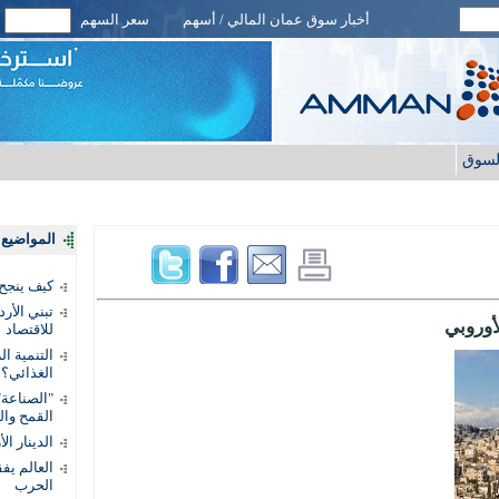
أخبار سوق عمان المالي / أسهم
سعر السهم
لسوق
المواضيع ا
كيف ينجح
تبني الأر
للاقتصاد
التنمية ا
الغذائي؟
"الصناعة"
القمح وال
الدينار ا
الحرب