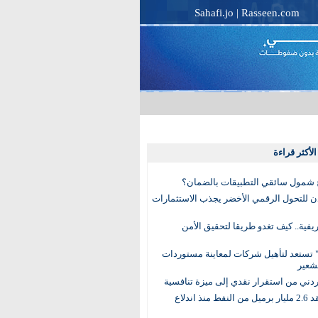
Sahafi.jo
|
Rasseen.com
لأكثر قراءة
 شمول سائقي التطبيقات بالضمان؟
دن للتحول الرقمي الأخضر يجذب الاستثمارات
لريفية.. كيف تغدو طريقا لتحقيق الأمن
 تستعد لتأهيل شركات لمعاينة مستوردات
شعير
لأردني من استقرار نقدي إلى ميزة تنافسية
العالم يفقد 2.6 مليار برميل من النفط منذ اندلاع