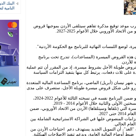
البنك الد
النامية لت
 موعد توقيع مذكرة تفاهم سيتلقى الأردن بموجبها قروض
ة، لوضع اللمسات النهائية للبرنامج مع الحكومة الأردنية".
 هذه القروض الميسرة (المساعدات)، تندرج تحت برنامج
 للأردن.
قروض طويلة الأجل بشروط ميسرة، إذ من المقرر أن تتم عملية
دة على ثلاث دفعات، يرتبط كل منها بتنفيذ التزامات السياسة
شهر نيسان (أبريل) الماضي، برنامج المساعدة المالية المتعددة
ابع للأردن بقيمة 500 مليون يورو على شكل قروض ميسرة طويلة الأجل، ستصرف على مدى
ويشار إلى أن الأردن تسلم 500 مليون يورو ضمن البرنامج نفسه في نسخته الثالثة للأعوام 2022-2024،
 التي (تلقاها وسيتلقاها) الأردن من الاتحاد الأوروبي، ضمن
تزامات المنصوص عليها في الشراكة الاستراتيجية الشاملة بين
عام الحالي.
"الغد"، أن التمويل الجديد يستهدف دعم احتياجات الأردن من
بط أوضاع المالية العامة، ويدعم تنفيذ الإصلاحات الهيكلية.