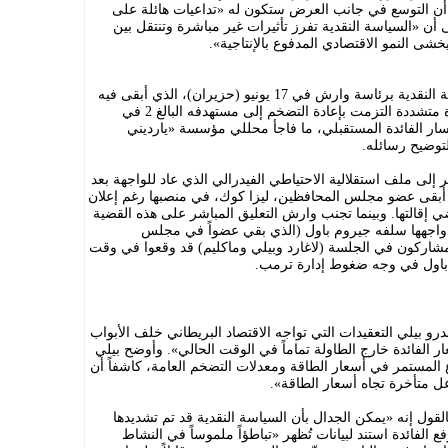
 أن التوسع في جانب العرض ستكون له «تداعيات هائلة على
لى أن «السياسة النقدية تفرز تأثيرات غير مباشرة وتنتقل بين
يخشى النمو الاقتصادي المدفوع بالإنتاجية».
تأتي هذه التحولات بعد أول اجتماع للسياسة النقدية برئاسة وارش في 17 يونيو (حزيران)، الذي أبقى فيه
البنك أسعار الفائدة دون تغيير مع تبني نبرة متشددة التزمت بإعادة التضخم إلى مستهدفه البالغ 2 في
مسار الفائدة المستقبلي، ما فاجأ محللي مؤسسة «يارديني
توضيح رسائله.
لى ملف استقلالية الاحتياطي الفيدرالي الذي عاد للواجهة بعد
ذي أبقى عضو مجلس المحافظين، ليزا كوك، في منصبها رغم إعلان
ي إقالتها. وبينما تجنب وارش التعليق المباشر على هذه القضية
ي واجهها سلفه جيروم باول (الذي بقي عضواً في مجلس
لمشاركون في الجلسة (لاغارد وبيلي وماكليم) قد وقعوا في وقت
باول في وجه ضغوط إدارة ترمب.
و بيلي التعقيدات التي تواجه الاقتصاد البريطاني خلف الأبواب
ر الفائدة خارج الطاولة تماماً في الوقت الحالي». وأوضح بيلي
فاع المستمر في أسعار الطاقة ومعدلات التضخم العامة، كاشفاً أن
عل متأخرة تجاه أسعار الطاقة».
لقول إنه «يمكن الجدال بأن السياسة النقدية قد تم تشديدها
 الفائدة استند لبيانات تُظهر «تباطؤاً ملموساً في النشاط