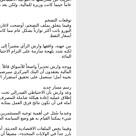
عاماً حينما كانت وزيرة للمالية، ولكن بعد هذ
توقعات التضخم
وفيما يتعلق بملف التضخم، أوضحت لاغارد 
اليورو باتت أكثر توازناً بشكل عام مما ك
أسعار النفط.
من جهته، وافقها وارش الرأي مشيراً إلى
المائة.
ووجه وارش تحذيراً واضحاً للأسواق قائلاً:
بخيبة أمل؛ سنعمل على تحقيق استقرار الأ
رسم مسار جديد
وعد وارش بأن الاحتياطي الفيدرالي تحت قي
إطلاق عملية إعادة هيكلة شاملة للمصرف ا
أمله في أن تكون نتائج فرق العمل بمثابة 
وعندما سُئل عن أهمية توجيه المستثمرين 
شيء يمكننا القيام به هو وضع السياسة ال
وفيما يخص الملفات الاقتصادية الحديثة، 
بارز جداً في الولايات المتحدة»، مضيفاً أن