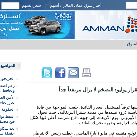
أخبار سوق عمان المالي / أسهم
سعر السهم
لسوق
المواضيع ا
الخريجون.
رغم اضطرا
ر يوليو: التضخم لا يزال مرتفعاً جداً
ويحافظ عل
الأمن الغ
يعزز نجاح
ا ترقباً لمستقبل أسعار الفائدة، بلغت المواجهة بين قادة
الحكومة 
اسية ذروة تشددها في مدينة سنترا البرتغالية، حيث تحول
النفط يو
لأوروبي، يوم الأربعاء، إلى جبهة دفاع شرسة أعلن فيها صُنّاع
فتح مضيق
يادة قرارهم وحرية تحريك الفائدة.
بعد شكاو
توليه منصبه في مايو (أيار) الماضي، خطف رئيس الاحتياطي
حقيقة سر