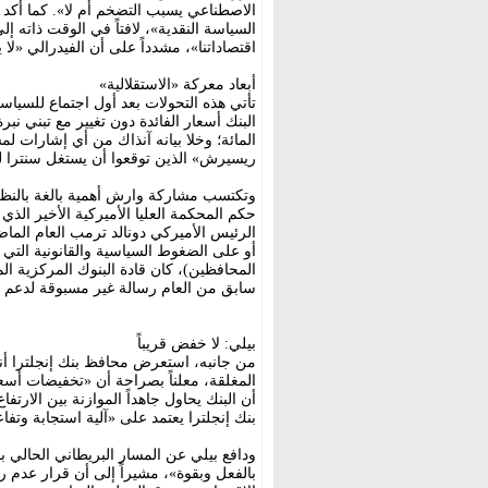
الاصطناعي يسبب التضخم أم لا». كما أكد
السياسة النقدية»، لافتاً في الوقت ذاته إ
اقتصاداتنا»، مشدداً على أن الفيدرالي «لا 
أبعاد معركة «الاستقلالية»
المائة؛ وخلا بيانه آنذاك من أي إشارات ل
ريسيرش» الذين توقعوا أن يستغل سنترا ل
وتكتسب مشاركة وارش أهمية بالغة بالنظر إ
حكم المحكمة العليا الأميركية الأخير ال
الرئيس الأميركي دونالد ترمب العام الماض
أو على الضغوط السياسية والقانونية الت
المحافظين)، كان قادة البنوك المركزية ا
سابق من العام رسالة غير مسبوقة لدعم 
بيلي: لا خفض قريباً
من جانبه، استعرض محافظ بنك إنجلترا أندر
المغلقة، معلناً بصراحة أن «تخفيضات أسعا
أن البنك يحاول جاهداً الموازنة بين الارت
بنك إنجلترا يعتمد على «آلية استجابة وتفا
ودافع بيلي عن المسار البريطاني الحالي با
بالفعل وبقوة»، مشيراً إلى أن قرار عدم رفع