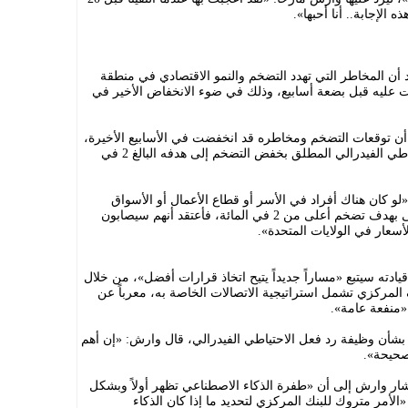
ه الإجابة.. أنا أحبها».
أن المخاطر التي تهدد التضخم والنمو الاقتصادي في منطقة
انت عليه قبل بضعة أسابيع، وذلك في ضوء الانخفاض الأخير في
 أن توقعات التضخم ومخاطره قد انخفضت في الأسابيع الأخيرة،
لكنه شدد بلهجة صارمة على التزام الاحتياطي الفيدرالي المطلق بخفض التضخم إلى هدفه البالغ 2 في
 «لو كان هناك أفراد في الأسر أو قطاع الأعمال أو الأسواق
المالية يعتقدون أن البنك المركزي سيرضى بهدف تضخم أعلى من 2 في المائة، فأعتقد أنهم سيصابون
سعار في الولايات المتحدة».
ادته سيتبع «مساراً جديداً يتيح اتخاذ قرارات أفضل»، من خلال
لمركزي تشمل استراتيجية الاتصالات الخاصة به، معرباً عن
«منفعة عامة».
بشأن وظيفة رد فعل الاحتياطي الفيدرالي، قال وارش: «إن أهم
صحيحة».
أشار وارش إلى أن «طفرة الذكاء الاصطناعي تظهر أولاً وبشكل
 «الأمر متروك للبنك المركزي لتحديد ما إذا كان الذكاء