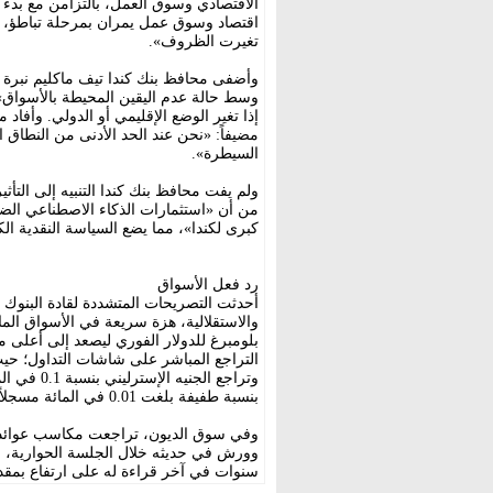
الاقتصادي وسوق العمل، بالتزامن مع بدء اتس
اقتصاد وسوق عمل يمران بمرحلة تباطؤ، وم
تغيرت الظروف».
وأضفى محافظ بنك كندا تيف ماكليم نبرة من
وسط حالة عدم اليقين المحيطة بالأسواق»، 
إذا تغير الوضع الإقليمي أو الدولي. وأفاد
مضيفاً: «نحن عند الحد الأدنى من النطاق ا
السيطرة».
ولم يفت محافظ بنك كندا التنبيه إلى التأث
من أن «استثمارات الذكاء الاصطناعي الضخ
كبرى لكندا»، مما يضع السياسة النقدية الكن
رد فعل الأسواق
أحدثت التصريحات المتشددة لقادة البنوك 
والاستقلالية، هزة سريعة في الأسواق الما
بلومبرغ للدولار الفوري ليصعد إلى أعلى م
بنسبة طفيفة بلغت 0.01 في المائة مسجلاً 162.52 ين.
وفي سوق الديون، تراجعت مكاسب عوائد س
سنوات في آخر قراءة له على ارتفاع بمقدار 5.91 نقطة أساس ليصل إلى مستوى 4.481 في ا