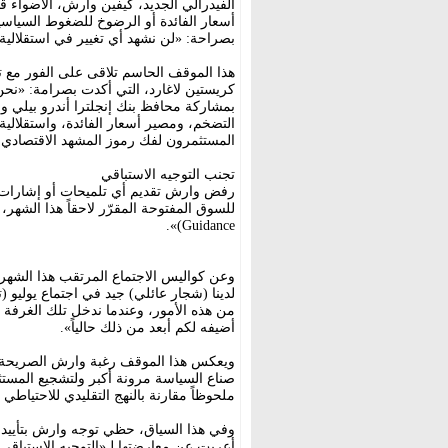
الفيدرالي الجديد، كيفين وارش، الأضواء ق
أسعار الفائدة أو الرضوخ للضغوط السياسية 
بصراحة: «لن نشهد أي تغيير في استقلالية 
هذا الموقف الحاسم تلاقى على الفور مع ت
كريستين لاغارد، التي أكدت بصرامة: «ن
بمشاركة محافظ بنك إنجلترا أندرو بيلي 
التضخم، ومصير أسعار الفائدة، واستقلالي
المستثمرون لفك رموز المشهد الاقتصادي ل
تجنب التوجيه الاستباقي
رفض وارش تقديم أي تلميحات أو إشارات مس
Guidance)».
وعن كواليس الاجتماع المرتقب هذا الشهر
لدينا (شجار عائلي) جيد في اجتماع يوليو (
من هذه الأمور، وعندما ندخل تلك الغرفة و
أضيفه لكم أبعد من ذلك حالياً».
ويعكس هذا الموقف رغبة وارش الصريحة في
صناع السياسة مرونة أكبر ولتشجيع المستث
ملحوظاً مقارنة بالنهج التقليدي للاحتياطي ا
وفي هذا السياق، حظي توجه وارش بتأييد ص