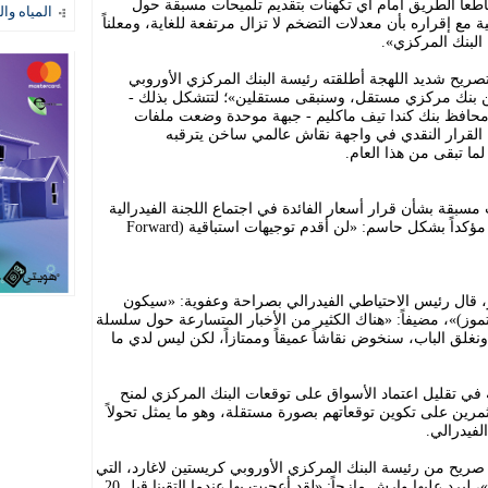
اطعاً الطريق أمام أي تكهنات بتقديم تلميحات مسبقة حول
المياه وال
مع إقراره بأن معدلات التضخم لا تزال مرتفعة للغاية، ومعلناً
البنك المركزي».
صريح شديد اللهجة أطلقته رئيسة البنك المركزي الأوروبي
حن بنك مركزي مستقل، وسنبقى مستقلين»؛ لتتشكل بذلك -
ومحافظ بنك كندا تيف ماكليم - جبهة موحدة وضعت ملفات
ة القرار النقدي في واجهة نقاش عالمي ساخن يترقبه
ما تبقى من هذا العام.
بقة بشأن قرار أسعار الفائدة في اجتماع اللجنة الفيدرالية
للسوق المفتوحة المقرّر لاحقاً هذا الشهر، مؤكداً بشكل حاسم: «لن أقدم توجيهات استباقية (Forward
، قال رئيس الاحتياطي الفيدرالي بصراحة وعفوية: «سيكون
تموز)»، مضيفاً: «هناك الكثير من الأخبار المتسارعة حول سلسلة
نغلق الباب، سنخوض نقاشاً عميقاً وممتازاً، لكن ليس لدي ما
 تقليل اعتماد الأسواق على توقعات البنك المركزي لمنح
مرين على تكوين توقعاتهم بصورة مستقلة، وهو ما يمثل تحولاً
لفيدرالي.
ريح من رئيسة البنك المركزي الأوروبي كريستين لاغارد، التي
أعربت عن معارضتها لـ«التوجيه الاستباقي»، ليرد عليها وارش مازحاً: «لقد أعجبت بها عندما التقينا قبل 20