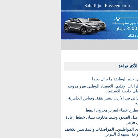
Sahafi.jo
|
Rasseen.com
لأكثر قراءة
. حلم الوظيفة ما يزال بعيدا
بات الإقليم.. الاقتصاد الوطني يعزز مرونته
ى جاذبية الاستثمار
ذائي في الأردن يسير بثقة.. وقياس الجاهزية
ه
تطرح عطاء لتعزيز مخزون النفط
اصل الصعود وسط مخاوف بشأن خطط إعادة
 هرمز
ى المواطنين.. المواصفات والمقاييس تكشف
عة استهلاك البنزين