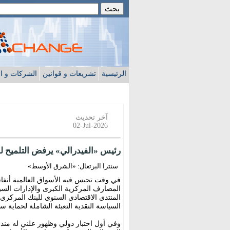
الرئيسية
تشريعات و قوانين
الشركات و ا
آخر تحديث
02-Jul-2026
رئيس «الفيدرالي» يرفض التلميح لقرا
سنترا البرتغال: «الشرق الأوسط»
في وقت تحبس فيه الأسواق العالمية أنفاسه
المصارف المركزية الكبرى والإدارات السي
المنتدى الاقتصادي السنوي للبنك المركزي ا
السياسة النقدية التعبئة الشاملة لحماية س
وفي أول اختبار دولي وظهور علني له منذ 