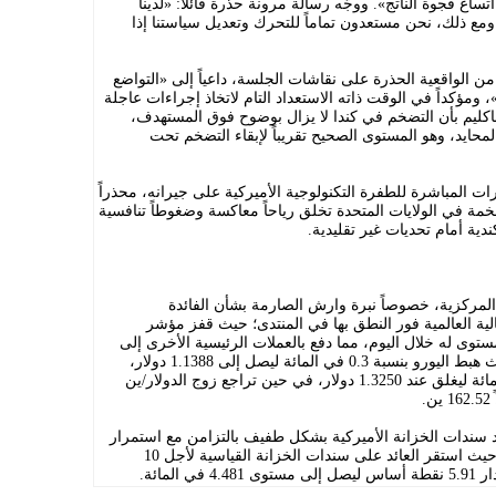
اع فجوة الناتج». ووجّه رسالة مرونة حذرة قائلاً: «لدينا
ع ذلك، نحن مستعدون تماماً للتحرك وتعديل سياستنا إذا
 الواقعية الحذرة على نقاشات الجلسة، داعياً إلى «التواضع
ومؤكداً في الوقت ذاته الاستعداد التام لاتخاذ إجراءات عاجلة
 ماكليم بأن التضخم في كندا لا يزال بوضوح فوق المستهدف،
لمحايد، وهو المستوى الصحيح تقريباً لإبقاء التضخم تحت
يرات المباشرة للطفرة التكنولوجية الأميركية على جيرانه، محذراً
مة في الولايات المتحدة تخلق رياحاً معاكسة وضغوطاً تنافسية
دية أمام تحديات غير تقليدية.
المركزية، خصوصاً نبرة وارش الصارمة بشأن الفائدة
لية العالمية فور النطق بها في المنتدى؛ حيث قفز مؤشر
ستوى له خلال اليوم، مما دفع بالعملات الرئيسية الأخرى إلى
التراجع المباشر على شاشات التداول؛ حيث هبط اليورو بنسبة 0.3 في المائة ليصل إلى 1.1388 دولار،
وتراجع الجنيه الإسترليني بنسبة 0.1 في المائة ليغلق عند 1.3250 دولار، في حين تراجع زوج الدولار/ين
ندات الخزانة الأميركية بشكل طفيف بالتزامن مع استمرار
وورش في حديثه خلال الجلسة الحوارية، حيث استقر العائد على سندات الخزانة القياسية لأجل 10
لمائة.