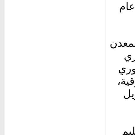
عام
لمعدن
زي
وري
ار للأوقية،
له منذ 27 أبريل
يم