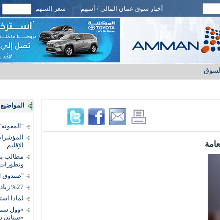
أخبار سوق عمان المالي / أسهم
سعر السهم
لسوق
المواضيع ا
"المعونة": تمكين 3 آلاف مس
المؤشرات 
الإقليم
مطالب بتط
وتطورات
"صندوق ال
%27 زيادة قيمة المدفوعات الرقمية
لماذا است
«وول ستر
«ستاندرد 