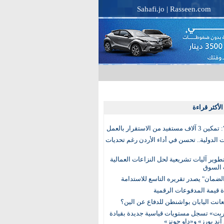
Sahafi.jo
|
Rasseen.com
لأكثر قراءة
تفيد من الاستقرار بالعمل
الدولية.. تحسن في أداء الأردن رغم تحديات
وير آليات تشريعية لحل النزاعات العمالية
 السوق
ضمان" يصدر تقريره التاسع للاستدامة
عانت اليابان بواشنطن للدفاع عن الين؟
يت» تسجل مستويات قياسية جديدة بقيادة
آند بورز» و«داو جونز»