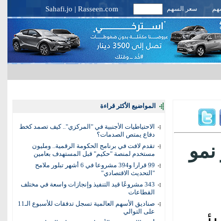
سهم
سعر السهم
Rasseen.com
|
Sahafi.jo
المواضيع الأكثر قراءة
الاحتياطيات الأجنبية في "المركزي".. كيف تصمد كخط
دفاع يمتص الصدمات؟
 نمو
تقدم لافت في برنامج الحكومة الرقمية.. ومليون
مستخدم لمنصة "حكيم" قبل المستهدف بعامين
99 قرارا و394 مشروعا في 6 أشهر تبلور ملامح
"التحديث الاقتصادي"
343 مشروعًا قيد التنفيذ وإنجازات واسعة في مختلف
القطاعات
صناديق الأسهم العالمية تسجل تدفقات للأسبوع الـ11
على التوالي