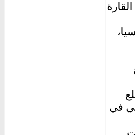
القارة
سيا،
لع
مي في
ات