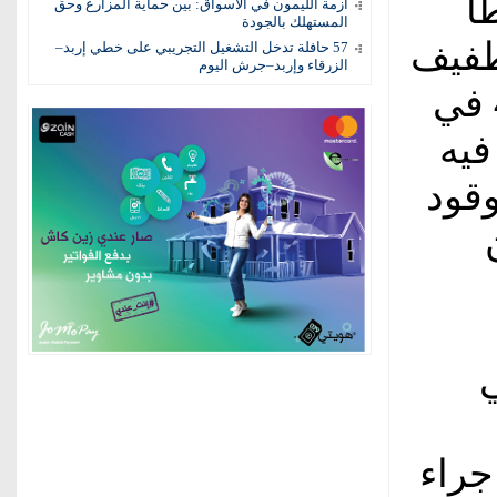
طأ
أزمة الليمون في الأسواق: بين حماية المزارع وحق
المستهلك بالجودة
طفيف
57 حافلة تدخل التشغيل التجريبي على خطي إربد–
الزرقاء وإربد–جرش اليوم
إلى 4.2 في المائة هذا العام، من 4.4 في
فيه
وقود
ي
جراء