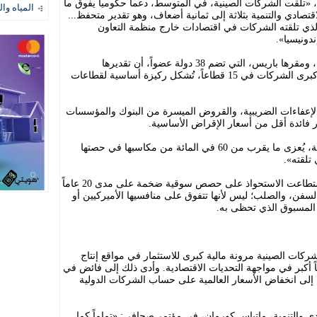
وأضاف التقرير أنه بين عامي 2005 و2024، «تلقت الشركات الصينية، في المتوسط، دعماً حكومياً يفوق ما
المياه وال
تصادي والتنمية بثلاثة إلى ثمانية أضعاف، وهو تقدير متحفظ...
الذي تلقته الشركات في اقتصادات خارج منظمة التعاون
ندونيسيا».
وأعلنت منظمة التعاون الاقتصادي والتنمية، ومقرها باريس، التي تضم 38 دولة عضواً، أن تقديرها
«المتحفظ» يستند إلى بيانات مُفصحة من كبرى الشركات في 15 قطاعاً، تُشكل ركيزة أساسية لقطاعات
الإعفاءات الضريبية، والقروض الميسرة من البنوك والمؤسسات
عار فائدة أقل من أسعار الإقراض الأساسية.
وقالت المنظمة: «بالنسبة للشركات الصينية، يُعزى ما يقرب من 60 في المائة من مكاسبها في حصتها
تلقته».
وأضافت المنظمة أن الشركات الصينية استطاعت الاستحواذ على حصص سوقية ضخمة على مدى 20 عاماً
سفن، والصلب؛ ليس لأنها تتفوق على منافسيها الأميركيين أو
 المسبوق الذي تحظى به.
شركات الصينية مرونة مالية كبرى للاستثمار في مواقع إنتاج
اً أكبر في مواجهة التحديات الاقتصادية. وأدى ذلك إلى فائض في
ى إلى انخفاض الأسعار العالمية على حساب الشركات الدولية
ادي والتنمية، ماتياس كورمان، في مؤتمر صحافي: «تماماً كما