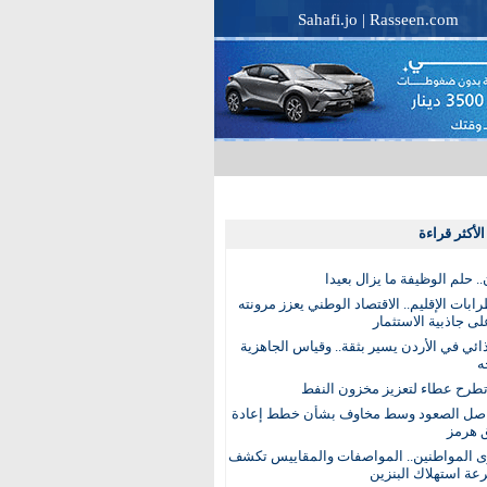
Sahafi.jo
|
Rasseen.com
لأكثر قراءة
. حلم الوظيفة ما يزال بعيدا
بات الإقليم.. الاقتصاد الوطني يعزز مرونته
ى جاذبية الاستثمار
ذائي في الأردن يسير بثقة.. وقياس الجاهزية
ه
تطرح عطاء لتعزيز مخزون النفط
اصل الصعود وسط مخاوف بشأن خطط إعادة
 هرمز
ى المواطنين.. المواصفات والمقاييس تكشف
عة استهلاك البنزين