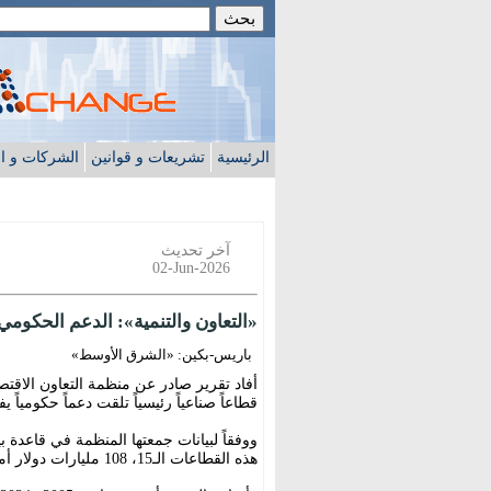
الرئيسية
تشريعات و قوانين
الشركات و ا
آخر تحديث
02-Jun-2026
«التعاون والتنمية»: الدعم الحكومي
باريس-بكين: «الشرق الأوسط»
قطاعاً صناعياً رئيسياً تلقت دعماً حكومياً يفوق ب
هذه القطاعات الـ15، 108 مليارات دولار أميركي في عام 2024 وحده.