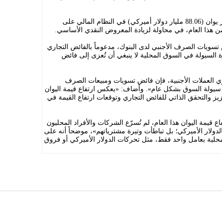
وضخ البنك المركزي ما مجموعه 596 مليار يوان (88.06 مليار دولار أميركي) في النظام المالي على
ن هذا العام، في محاولة لزيادة المعروض النقدي الأساسي.
 تسويات الصرف الأجنبي لدى البنوك، مدعوماً بالفائض التجاري
 السيولة في السوق المحلية لا ينبغي أن تُعزى إلى فائض
زي العملات الأجنبية، فإن فائض تسويات ومبيعات الصرف
 سيولة السوق بشكل عام». وأضاف: «يعكس ارتفاع قيمة اليوان
يز والتحقق الذاتي للفائض التجاري وتوقعات ارتفاع القيمة في
 قيمة اليوان هذا العام، لم تُسرّع الشركات والأفراد المحليون
ولار الأميركي؛ بل تباطأت وتيرة مشترياتهم»، موضحاً أنه على
لمحلية بعامل واحد فقط، مثل تحركات الدولار الأميركي أو فروق