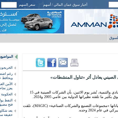
أخبار سوق عمان المالي / أسهم
سعر السهم
لسوق
المواضيع ا
الخريجون.
رغم اضطرا
 الصيني يعادل أثر «تناول المنشطات»
ويحافظ عل
الأمن الغ
يعزز نجاح
أفاد تقرير صادر عن منظمة التعاون الاقتصادي والتنمية، نُشر يوم الاثنين، بأن الشركات الصينية في 15
الحكومة 
كثير ما تلقته نظيراتها الدولية بين عامي 2005 و2024.
النفط يو
فتح مضيق
ووفقاً لبيانات جمعتها المنظمة في قاعدة بياناتها «مجموعات التصنيع والشركات الصناعية» (MAGIC)، تلقت
بعد شكاو
حقيقة سر