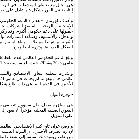
هي الحال مع تعاطي المنشطات في الرياض
إنتاجية في الفوز بشكل غير عادل على حسا
وأضاف كورمان: «لقد زاد الدعم الحكومي م
الإنتاجية أو الربحية... لم تفز الشركات بح
حصولها على دعم حكومي أكبر». وقد ركزت 
والدفاع، والألمنيوم، وصناعة السيارات، و
الثقيلة، وأشباه الموصلات، وبناء السفن، 
السكك الحديدية، وتوربينات الرياح.
عامي 2023 و2024، حيث بلغ متوسطه 1.3 في المائة من إيرادات الشركات في عام 2024.
الأخيرة في الدعم الصناعي ذات طابع هيكل
• وفرة اليوان
في سياق منفصل، قال مسؤول تنظيمي سابق
السوق الصينية المحلية مؤخراً، لا تعود 
على التمويل.
وأوضح غوان تاو، كبير الاقتصاديين العالم
لإدارة الصرف الأجنبي، أن البنوك الصيني
من عام، ويعود ذلك أساساً إلى ضعف الطلب