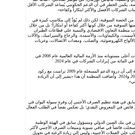
ة، يكمن الخطر في أن الدعم الحكومي يُساعد الشركات الأقل
ب الشركات الأفضل والأكثر ابتكاراً وكفاءة».
ن الحصة السوقية، لكن ذلك لم يُؤدِّ إلى مكاسب كبيرة في
صتها السوقية من خلال كونها أكثر كفاءة أو ابتكاراً؛ بل من خلال
منظمة التعاون الاقتصادي والتنمية على قطاعات الطيران
الأسمنت، والكيماويات، والأسمدة، والزجاج والسيراميك، والآلات
والألواح الكهروضوئية، والصلب، ومعدات الاتصالات، وعربات
وبلغ الدعم الحكومي العالمي لهذه القطاعات أعلى مستوياته منذ الأزمة المالية العالمية عام 2008 في
وأشارت منظمة التعاون الاقتصادي والتنمية إلى أن ذروة الدعم المسجلة عام 2009 تزامنت مع ركود
عالمي حاد، وهو ما لم يحدث في عامي 2023 و2024. وأضافت المنظمة أن هذا «يشير إلى أن الزيادة
ي».
 في هيئة تنظيم الصرف الأجنبي إن وفرة سيولة اليوان في
إلى فائض في المعروض النقدي؛ بل تعكس نقصاً في الطلب الفعال
يين في بنك الصين الدولي ومسؤول سابق في الهيئة الوطنية
ة سجلت فائضاً في صافي تسوية ومبيعات الصرف الأجنبي لأكثر
 على العملات الأجنبية، وليس إلى زيادة الرغبة في تحويل