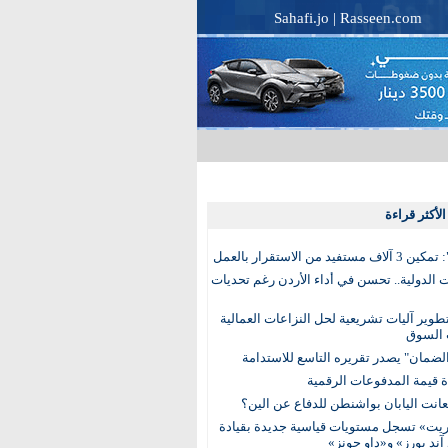
Sahafi.jo
|
Rasseen.com
لأكثر قراءة
تفيد من الاستقرار بالعمل
الدولية.. تحسن في أداء الأردن رغم تحديات
وير آليات تشريعية لحل النزاعات العمالية
 السوق
ضمان" يصدر تقريره التاسع للاستدامة
عانت اليابان بواشنطن للدفاع عن الين؟
يت» تسجل مستويات قياسية جديدة بقيادة
آند بورز» و«داو جونز»