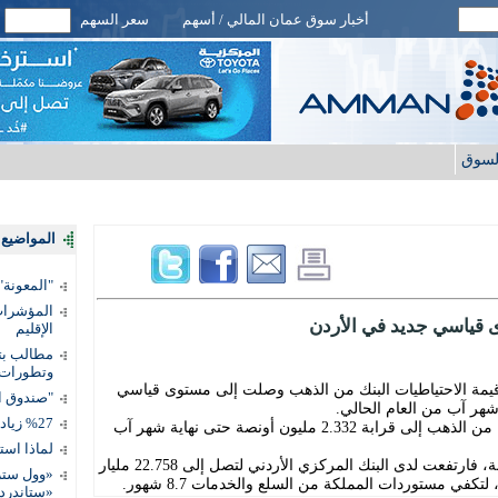
أخبار سوق عمان المالي / أسهم
سعر السهم
لسوق
المواضيع ا
"المعونة": تمكين 3 آلاف مس
المؤشرات 
 قياسي جديد في الأردن
الإقليم
مطالب بتط
وتطورات
 قيمة الاحتياطيات البنك من الذهب وصلت إلى مستوى قياسي
"صندوق ال
%27 زيادة قيمة المدفوعات الرقمية
ووفقا للبيانات وصل حجم احتياطيات البنك من الذهب إلى قرابة 2.332 مليون أونصة حتى نهاية شهر آب
لماذا است
أما الاحتياطيات الأجنبية من العملات الصعبة، فارتفعت لدى البنك المركزي الأردني لتصل إلى 22.758 مليار
«وول ستر
كفي مستوردات المملكة من السلع والخدمات 8.7 شهور.
«ستاندرد 