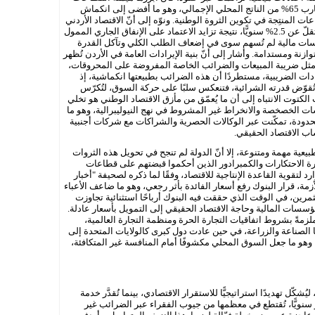
الاستهلاكية والخدمية التي تستحوذ على ما يُقارب 65% من الناتج المحلي الإجمالي، وهو ما أفضى إلى انكماش
 المنتِجة في تكوين الثروة الوطنية. ونوّه إلى أنّ الاقتصاد الأردني
حافظ منذ عام 2010 على معدلات نمو هزيلة تقلّ عن 2.5% سنويًّا، نتيجة تزايد الاعتماد على الإنفاق الجاري الممول
ات مالية لم تُسهم سوى في إضعاف الطلب الكلي وتآكل القدرة
توازنة ومستدامة. وأشار إلى أنّ بنية الإيرادات العامة في الأردن تُظهر
، مثل ضريبة المبيعات والضرائب الخاصة المفروضة على المحروقات،
% من إجمالي الإيرادات الضريبية، مستطردًا أن هذه الضرائب بطبيعتها انكماشية، إذ
تُقوّض قدرته الشرائية، فتنعكس سلبًا على حركة السوق، لتُكرّس
ت الكتوت الانتباه إلى أن ما يُعمّق من مأزق الاقتصاد الوطني هو تخلي
اسات الخصخصة والانخراط غير المشروط في نهج النيوليبرالية، وهو ما
دودة، تمكّنت عبر الوكالات الحصرية والشراكات مع شركات أجنبية
ب الاقتصاد الحقيقي.
يعية مهمة ومتنوعة، إلا أنّ الدولة لم تنجح في تحويل هذه الثروات
يرة الاحتكارات والكمبرادور الذين أحكموا قبضتهم على قطاعات
لتقوية القاعدة الإنتاجية للاقتصاد، وفقًا لما ذكره لصحيفة "أخبار
لأزمة، قرار البنوك رفع أسعار الفائدة بأثر رجعي، وهو ما ضاعف الأعباء
رين، في الوقت الذي حققت فيه البنوك أرباحًا استثنائية تجاوزت
ة المؤسسات المالية وحاجة الاقتصاد الحقيقي إلى التمويل بأسعار عادلة.
مةً بشروط اتفاقيات التجارة الحرة ومنظمة التجارة العالمية،
ا الصناعة والزراعة، في حين عادت دول كبرى كالولايات المتحدة إلى
 وهو ما جعل السوق المحلي مكشوفًا أمام المنافسة غير المتكافئة،
فقد تجاوز عتبة 45 مليار دينار، ليُشكّل تهديدًا استراتيجيًّا للاستقرار الاقتصادي، بينما تُقدَّر خدمة
 وأقساطًا – بنحو 2.5 مليار دينار سنويًّا، تُقتطع في معظمها من جيوب الفقراء عبر الضرائب غير