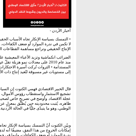
أخبار الأردن -
• التمسك بسياسة الإنكار تجاه الأسباب الحقيقية
لا تكمن في ندرة الموارد أو ضعف الكفاءات، 
الإنتاج الحقيقي وتراجع مساهمة القطاعات الم
الضرائب انكماشية وتزيد الأعباء المعيشية عل
المستدامة • الثروات تُركت أسيرة الاحتكارا
إلى مستويات غير مسبوقة لتُعيد إنتاج ذات الأز
قال الخبير الاقتصادي فهمي الكتوت إن السياس
تشجيع الاستثمار واستقطاب رؤوس الأموال، وهو 
عجلة الاقتصاد. وأوضح في تصريحٍ خاص لصحيفة "أ
ظاهره، يُثبت محدوديته حين يُطبَّق بمعزلٍ عن
الوطني، وهو ما يتبدّى جليًّا في الحالة الأردنية.
وبيّن الكتوت أنّ التمسك بسياسة الإنكار تجاه 
إمكانات الخروج من هذا النفق، مضيفًا أنه لدى 
ندرة الموارد أو ضعف الكفاءات، وإنما في جمل