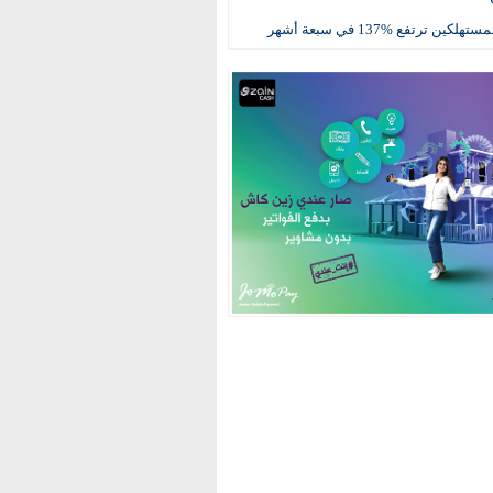
كين ترتفع %137 في سبعة أشهر