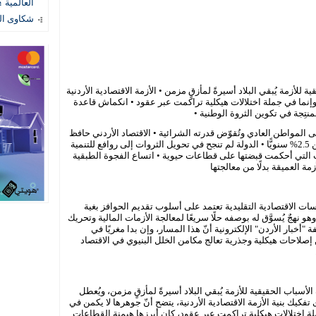
العالمية ؟
شكاوى المستهل
 للأزمة يُبقي البلاد أسيرةً لمأزقٍ مزمن • الأزمة الاقتصادية الأردنية
وإنما في جملة اختلالات هيكلية تراكمت عبر عقود • انكماش قاعدة
نتِجة في تكوين الثروة الوطنية •
ى المواطن العادي وتُقوّض قدرته الشرائية • الاقتصاد الأردني حافظ
منذ عام 2010 على معدلات نمو هزيلة تقلّ عن 2.5% سنويًّا • الدولة لم تنجح في تحويل الثروات إلى روافع للتنمية
ت التي أحكمت قبضتها على قطاعات حيوية • اتساع الفجوة الطبقية
مة العميقة بدلًا من معالجتها
ات الاقتصادية التقليدية تعتمد على أسلوب تقديم الحوافز بغية
نهجٌ يُسوَّق له بوصفه حلًا سريعًا لمعالجة الأزمات المالية وتحريك
خبار الأردن" الإلكترونية أنّ هذا المسار، وإن بدا مغريًا في
 إصلاحات هيكلية وجذرية تعالج مكامن الخلل البنيوي في الاقتصاد
الأسباب الحقيقية للأزمة يُبقي البلاد أسيرةً لمأزقٍ مزمن، ويُعطل
تفكيك بنية الأزمة الاقتصادية الأردنية، يتضح أنّ جوهرها لا يكمن في
ة اختلالات هيكلية تراكمت عبر عقود، كان أبرزها هيمنة القطاعات