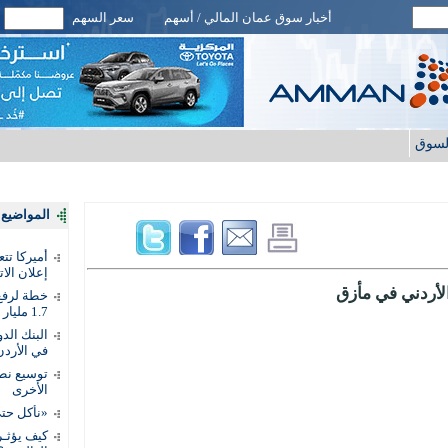
أخبار سوق عمان المالي / أسهم
سعر السهم
لسوق
المواضيع ا
أميركا تت
إعلان الات
الأردني في مأزق
خطة لرفع 
1.7 مليار دينار
في الأردن
توسيع نطا
الأخرى
«نأكل حتى
كيف يؤثـر