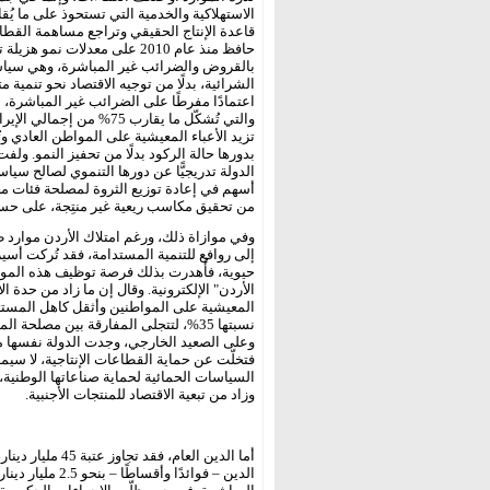
قاعدة الإنتاج الحقيقي وتراجع مساهمة القطاعات
بالقروض والضرائب غير المباشرة، وهي سياس
الشرائية، بدلًا من توجيه الاقتصاد نحو تنمية م
اعتمادًا مفرطًا على الضرائب غير المباشرة
والتي تُشكّل ما يقارب 75
تزيد الأعباء المعيشية على المواطن العادي و
بدورها حالة الركود بدلًا من تحفيز النمو. ولف
الدولة تدريجيًّا عن دورها التنموي لصالح سي
أسهم في إعادة توزيع الثروة لمصلحة فئات مح
من تحقيق مكاسب ريعية غير منتِجة، على حسا
وفي موازاة ذلك، ورغم امتلاك الأردن موارد طب
إلى روافع للتنمية المستدامة، فقد تُركت أس
حيوية، فأُهدرت بذلك فرصة توظيف هذه الموارد 
الأردن" الإلكترونية. وقال إن ما زاد من حدة ا
المعيشية على المواطنين وأثقل كاهل المستثم
نسبتها 35%، لتتجلى المفارقة بين مصلح
وعلى الصعيد الخارجي، وجدت الدولة نفسها ملز
فتخلّت عن حماية القطاعات الإنتاجية، لا سيم
السياسات الحمائية لحماية صناعاتها الوطنية،
وزاد من تبعية الاقتصاد للمنتجات الأجنبية.
أما الدين العام، 
الدين – فوائدًا