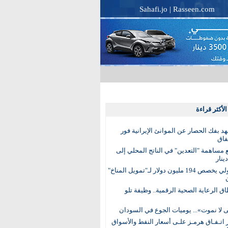
Sahafi.jo
|
Rasseen.com
لأكثر قراءة
عهد بفك الحصار عن الموانئ الإيرانية فور
فاق
مساهمة "التعدين" في الناتج المحلي إلى
البنك الدولي يخصص 194 مليون دولار لـ"تمويل المناخ"
ق الرعاية الصحية الرقمية.. وظيفة تلو
 لا نموت»... يوميات الجوع في السودان
 اتـفـاق هرمـز علـى أسعار النفط والأسواق