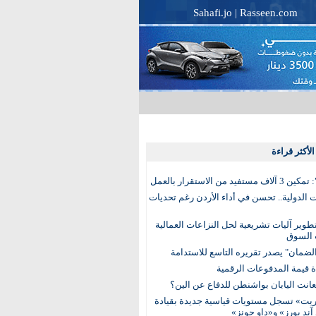
Sahafi.jo
|
Rasseen.com
لأكثر قراءة
تفيد من الاستقرار بالعمل
الدولية.. تحسن في أداء الأردن رغم تحديات
وير آليات تشريعية لحل النزاعات العمالية
 السوق
ضمان" يصدر تقريره التاسع للاستدامة
عانت اليابان بواشنطن للدفاع عن الين؟
يت» تسجل مستويات قياسية جديدة بقيادة
آند بورز» و«داو جونز»