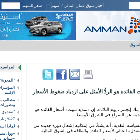
أخبار سوق عمان المالي / أسهم
سعر السهم
لسوق
المواضيع ا
"المعونة": تمكين 3 آلاف مس
المؤشرات 
الفائدة هو الردُّ الأمثل على ازدياد ضغوط الأسعار
الإقليم
مطالب بتط
وتطورات
نك إنجلترا، يوم الثلاثاء، إن «تمديد تثبيت» أسعار الفائدة هو
"صندوق ال
لناجمة عن الصراع في الشرق الأوسط.
%27 زيادة قيمة المدفوعات الرقمية
سياسة النقدية، أنه يشكّ في إمكانية إشعال دورة جديدة من
لماذا است
تدل» الحالي لأسعار الفائدة والطاقة في السوق المالية.
«وول ستر
«ستاندرد 