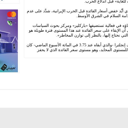
لغاية» قبل اندلاع الحرب.
ذي أيَّد خفض أسعار الفائدة قبل الحرب الإيرانية، شدَّد على عدم
امة السلام في الشرق الأوسط.
ؤه في فعالية تستضيفها «باركليز» ومركز بحوث السياسات
ى أن الإبقاء على سعر الفائدة عند هذا المستوى فترة طويلة هو
ي نحتاج إليها، بالنظر إلى توازن المخاطر».
وقدَّر تايلور أن سعر الفائدة الذي حدده بنك إنجلترا -والذي أبقاه عند 3.75 في المائة الأسبوع الماضي- كان
 من تقديره للمستوى المحايد، وهو مستوى سعر الفائدة الذي لا يحفز