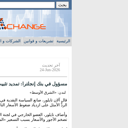
الرئيسية
تشريعات و قوانين
الشركات و ا
آخر تحديث
24-Jun-2026
مسؤول في بنك إنجلترا: تمديد تثبيت 
لندن: «الشرق الأوسط»
قال آلان تايلور، صانع السياسة النقدية في ب
الردُّ الأمثل على ازدياد ضغوط الأسعار ا
وأضاف تايلور، العضو الخارجي في لجنة ال
تضخم الأجور والأسعار بسبب التسعير «المع