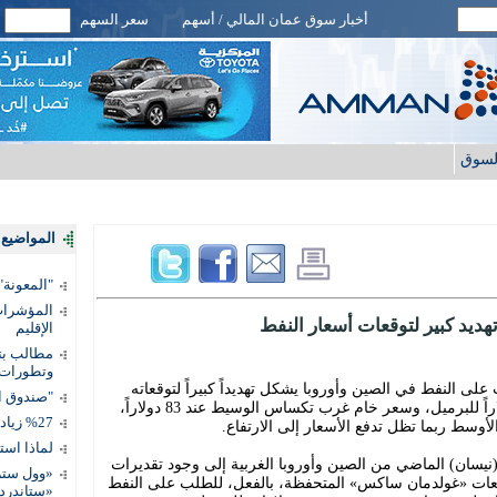
أخبار سوق عمان المالي / أسهم
سعر السهم
لسوق
المواضيع ا
"المعونة": تمكين 3 آلاف مس
المؤشرات 
د كبير لتوقعات أسعار النفط
الإقليم
مطالب بتط
وتطورات
النفط في الصين وأوروبا يشكل تهديداً كبيراً لتوقعاته
"صندوق ال
لسعر خام برنت، للربع الأخير، عند 90 دولاراً للبرميل، وسعر خام غرب تكساس الوسيط عند 83 دولاراً،
%27 زيادة قيمة المدفوعات الرقمية
وسط ربما تظل تدفع الأسعار إلى الارتفاع.
لماذا است
(نيسان) الماضي من الصين وأوروبا الغربية إلى وجود تقديرات
«وول ستر
توقعات «غولدمان ساكس» المتحفظة، بالفعل، للطلب على النفط
«ستاندرد 