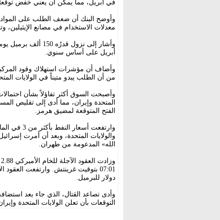
في أبريل، مما يمكن أن يعني خفض توقعات
وأوضح البنك أن ضعف الطلب على المواد ا
معدلات الاستخدام في مصانع الإيثيلين، وتر
وأشار إلى نزول قدرُه
أبريل على أساس سنوي.
وأضاف أن مؤشرات استهلاك وقود المركبات
من أن الطلب يبدو متيناً في الولايات المتحد
وأصبحت السوق أكثر تفاؤلاً بشأن احتمالات
المتحدة وإيران، مما أدى إلى تقليص المس
الفتح المتوقعة لمضيق هرمز.
وارتفعت أسعا
والولايات المتحدة، وبعد أن أمرت إسرائيل
الله» المدعومة من طهران.
دولار للبرميل.
وأدى تصاعد القتال، الذي جاء بعد استضافة
التوقعات بأن تعلن الولايات المتحدة وإيران 