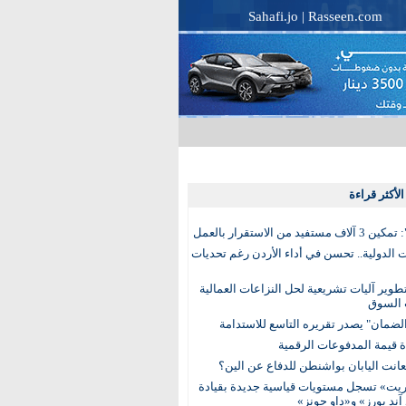
Sahafi.jo
|
Rasseen.com
لأكثر قراءة
تفيد من الاستقرار بالعمل
الدولية.. تحسن في أداء الأردن رغم تحديات
وير آليات تشريعية لحل النزاعات العمالية
 السوق
ضمان" يصدر تقريره التاسع للاستدامة
عانت اليابان بواشنطن للدفاع عن الين؟
يت» تسجل مستويات قياسية جديدة بقيادة
آند بورز» و«داو جونز»