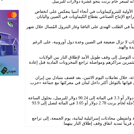
ه لسعر خام برنت بنحو عشرة دولارات للبرميل.
لأولية للبتروكيماويات في أنحاء آسيا ينعكس على انخفاض
اجع الإنتاج الصناعي بقطاع الكيماويات في الصين واليابان.
 150 ألف برميل يومياً في الطلب الهندي على النافتا وغاز البترول المُسال خلال شهر
 لا تزال ضعيفة في الصين وعدة دول أوروبية، على الرغم
ة والهند.
 التوصل إلى وقف طويل الأمد لإطلاق النار بين الولايات
تثمرين مراكزهم ومواصلة تراجع المخزونات المادية قبل إعادة
ر ‌النفط بأكثر من 3 في المائة، خلال تعاملات اليوم الاثنين، بعد قصف متبادل بين إيران
 قواتها بالتوغل أكثر داخل لبنان في معركتها مع جماعة «حزب
وزادت ​العقود الآجلة للخام الأميركي 2.88 دولار أو 3.3 في المائة إلى 90.24 دولار للبرميل، بحلول الساعة
07:01 بتوقيت غرينتش. وارتفعت العقود الآجلة لخام برنت 2.78 دولار أو 3.05 في المائة لتصل إلى 93.9
 واشنطن محادثات إسرائيلية لبنانية، يوم الجمعة، إلى تراجع
قريباً تمديد اتفاق وقف إطلاق النار بينهما.