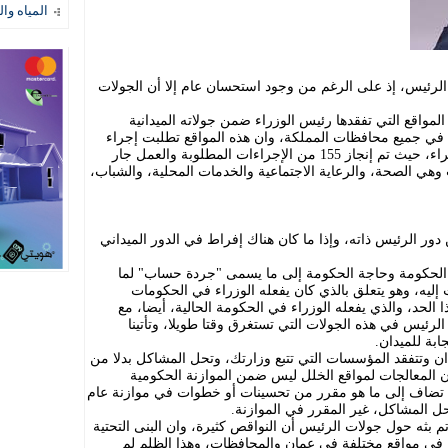
المياه وال
 الرئيس، إذ على الرغم من وجود استحسان عام إلا أن الجولات
لمواقع التي تفقدها رئيس الوزراء ضمن جولاته الميدانية
أن هذه الجولات شملت 93 موقعا في جميع محافظات المملكة، وان هذه المواقع تطلبت إجراء
تدخلات تنموية وتحسينية بلغ عددها 242 إجراء، حيث تم إنجاز 155 من الإجراءات المطلوبة والعمل جار
قطاعات وهي الصحة، والرعاية الاجتماعية والخدمات المحلية، والشباب،
دور الرئيس ذاته، وإذا ما كان هناك إفراط في الدور الميداني
ر الحكومة وحاجة الحكومة إلى ما يسمى "جردة حساب" لما
 إليه، وهو يتعلق بالذي كان يفعله الوزراء في الحكومات
لحد، والذي يفعله الوزراء في الحكومة الحالية، أيضا، مع
 الرئيس في هذه الجولات التي تستغرق وقتا طويلا، وتأتينا
ابة للميدان.
دان وتتفقد المؤسسات التي تتبع وزارتك، وتحل المشاكل بدلا من
 المعالجات لمواقع الخلل ليس ضمن الموازنة الحكومية
ي تضاف إلى ما هو مقرر من تحسينات أو خطوات في موازنة عام
 بثه حول جولات الرئيس أن النواقص كثيرة، وان البنى التحتية
ا في مواقع مختلفة في عمان والمحافظات، وهذا الظلم لم