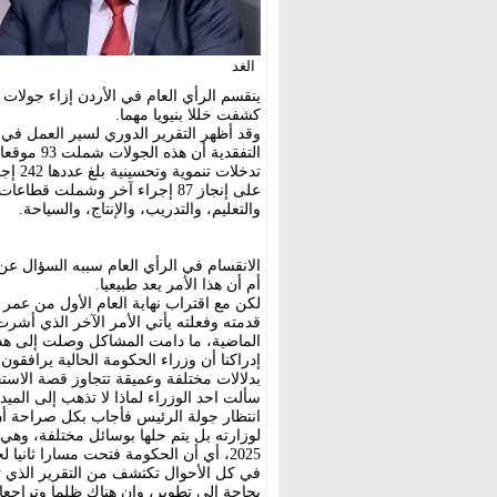
الغد
ينقسم الرأي العام في الأردن إزاء جولات
كشفت خللا بنيويا مهما.
وقد أظهر التقرير الدوري لسير العمل في ا
التفقدية 
على إنجاز 87 إجراء آخر وشملت 
والتعليم، والتدريب، والإنتاج، والسياحة.
الانقسام في الرأي العام سببه السؤال عن 
أم أن هذا الأمر يعد طبيعيا.
لكن مع اقتراب نهاية العام الأول من عم
قدمته وفعلته يأتي الأمر الآخر الذي أشرت
الماضية، ما دامت المشاكل وصلت إلى هذا ا
إدراكنا أن وزراء الحكومة الحالية يرافقون
بدلالات مختلفة وعميقة تتجاوز قصة الاستج
سألت احد الوزراء لماذا لا تذهب إلى المي
انتظار جولة الرئيس فأجاب بكل صراحة أن
لوزارته بل يتم حلها بوسائل مختلفة، وه
2025، أي أن الحكومة فتحت مسارا ثانيا لحل المشاكل، غير المقرر في الموازنة.
في كل الأحوال تكتشف من التقرير الذي تم
بحاجة إلى تطوير، وان هناك ظلما وتراجع