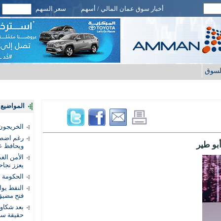
أخبار سوق عمان المالي / أسهم
سعر السهم
لسوق
المواضيع ا
الخريجون.
رغم اضطرا
أبو طير
ويحافظ عل
الأمن الغ
يعزز نجاح
الحكومة 
النفط يو
فتح مضيق
بعد شكاو
حقيقة سر