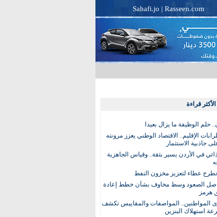
Sahafi.jo
|
Rasseen.com
لأكثر قراءة
. حلم الوظيفة ما يزال بعيدا
بات الإقليم.. الاقتصاد الوطني يعزز مرونته
ى جاذبية الاستثمار
ذائي في الأردن يسير بثقة.. وقياس الجاهزية
ه
تطرح عطاء لتعزيز مخزون النفط
اصل الصعود وسط مخاوف بشأن خطط إعادة
 هرمز
ى المواطنين.. المواصفات والمقاييس تكشف
عة استهلاك البنزين