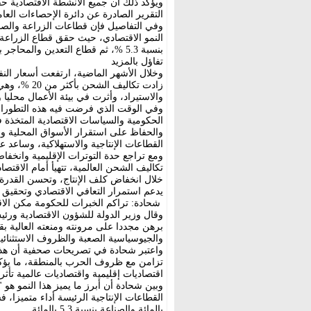
التقرير الصادرة عن دائرة الإحصاءات العام
وفي التفاصيل فإن قطاعات الزراعة والصناع
بنسبة 5.3 %، ثم قطاع التعدين والمحاجر بنسبة 4.7 %، ثم قطاع الكهرباء بنسبة بلغت 4.3 %.
تفاؤل بالمزيد
زادت تكاليف
والاستيراد، وأثرت في بيئة الأعمال محليا و
وفي الوقت الذي فرضت فيه هذه التطورات
الحكومية والسياسات الاقتصادية المتخذة ف
والحفاظ على استقرار الأسواق المحلية وس
القطاعات الإنتاجية والاستهلاكية، وساعد 
ومع تراجع حدة التوترات الإقليمية وانخفا
تكاليف الشحن العالمية، تتهيأ أمام الاقتص
خلال انخفاض كلف الإنتاج، وتحسن القدرة ال
يدعم استمرار التعافي الاقتصادي وتحقيق
شحادة: تراكم الخبرات للحكومة مكن الا
وقال وزير الدولة للشؤون الاقتصادية ورئ
برهن مجددا على مرونته ومنعته العالية بق
والجيوسياسية الصعبة والظروف الاستثنائية
واعتبر شحادة في تصريحات صحفية أن هذا ا
تزامن مع ظروف الحرب بالمنطقة، ما يؤكد
اقتصاديات إقليمية واقتصاديات عالمية تأ
وبين شحادة أن أبرز ما يميز هذا النمو ه
بالمائة والصناعة بنسبة 5.3 بالمائة.