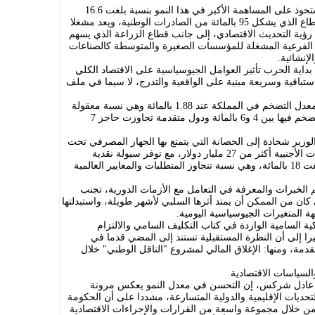
ولفت إلى أن قطاع الصناعات التحويلية استحوذ على المساهمة الأكبر في هذا النمو بنسبة بلغت 16.6
بالمائة مؤكدا الأهمية الإستراتيجية لهذا القطاع الذي يشكل 95 بالمائة من الصادرات الوطنية، ويعد مشغلا
 رؤية التحديث الاقتصادي، إلى جانب قطاع الزراعة الذي يسهم
 الفرعية المشغلة للمؤسسات الصغيرة والمتوسطة كالصناعات
لإنشائية.
داية الحرب تأثير العوامل الجيوسياسية على الاقتصاد الكلي
اقية وسريعة مبنية على الواقعية والتدرج، لا سيما في ملف
وأوضح أن هذه السياسات آتت أكلها بكبح معدل التضخم في المملكة عند 1.88 بالمائة وهي نسبة معقولة
ومستقرة جدا مقارنة بدول جوار تراوح التضخم فيها بين 4 و6 بالمائة ودول متقدمة تجاوزت حاجز 7
الوزير شحادة إلى الحصانة التي يتمتع بها الجهاز المصرفي تحت
إدارة البنك المركزي؛ حيث بلغت الاحتياطات الأجنبية أكثر من 27 مليار دولار، مع توفر سيولة نقدية
ممتازة، وتسجيل نسبة كفاية رأس مال بلغت 18 بالمائة، وهي نسبة تتجاوز المتطلبات والمعايير العالمية
الخبرات والمعرفة في التعامل مع الأزمات الدورية، تجنب
 كان من الممكن أن يمتد أثرها السلبي لأشهر طويلة، واستبدلتها
 المتغيرات الجيوسياسية اليومية.
كية السامية الواردة في كتاب التكليف السامي والالتزام
ا إلى أن النظرة المستقبلية تستند إلى المضي قدما في
مة، ومنها: الإغلاق المالي لمشروع "الناقل الوطني" خلال
سياسات الاقتصادية
ي عادل شركس، إن التحسن في معدل النمو يعكس مرونة
لتحديات الإقليمية والدولية المتسارعة، مشددا على أن الحكومة
من خلال مجموعة واسعة من القرارات والإجراءات الاقتصادية