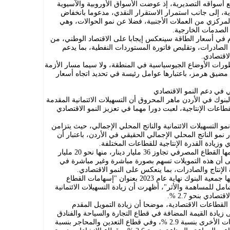
ع أسواقه التصديرية، إذ عوضت الأسواق الأوروبية والآسيوية
ية، إلى جانب استمرار الاستقرار النقدي، مدعوما بانخفاض
لمركزي من العملات الأجنبية، فضلا عن نمو الحوالات، وهي
الصدمات الخارجية.
في أسعار الطاقة سينعكس إيجابا على الاقتصاد الوطني، من
لصادرات، وتقليص فاتورة المستوردات النفطية، بما يدعم
لاقتصادي.
ورات الأوضاع الجيوسياسية في المنطقة، ولا سيما مسار الأزمة
ضيق هرمز، باعتبارها عوامل رئيسة في تحديد اتجاه أسعار
ي في دعم النمو الاقتصادي
لبنوك في الأردن ماهر المحروق أن التسهيلات الائتمانية المقدمة
اعات الإنتاجية، لعبت دورا مهما في تعزيز النمو الاقتصادي
مو التسهيلات الائتمانية والناتج المحلي الإجمالي، حيث يتزامن
مو الناتج المحلي الإجمالي الحقيقي في الأردن، باعتبار أن
وزيادة القدرة الإنتاجية للقطاعات المختلفة.
وبين أن حجم التسهيلات الائتمانية التي قدمها القطاع المصرفي تجاوز 36 مليار دينار، منها نحو 20 مليار
إلى أن هذه التمويلات تسهم بصورة مباشرة وغير مباشرة في
الإنتاج والصادرات، بما ينعكس على النمو الاقتصادي.
ولفت المحروق إلى أن دراسة سابقة نفذتها جمعية البنوك نهاية عام 2023 بعنوان "إسهامات القطاع
ل للمساهمة والأثر"، أظهرت أن زيادة التسهيلات الائتمانية
لقطاعات الاقتصادية، موضحا أن زيادة التمويل المقدم
دية بنسبة 10 % تؤدي إلى زيادة القيمة المضافة في قطاع التجارة والسياحة والفنادق
والمطاعم بنسبة 5.6 %، وفي قطاع الخدمات الأخرى بنسبة 2.9 %، وفي قطاع التعدين والمحاجر بنسبة