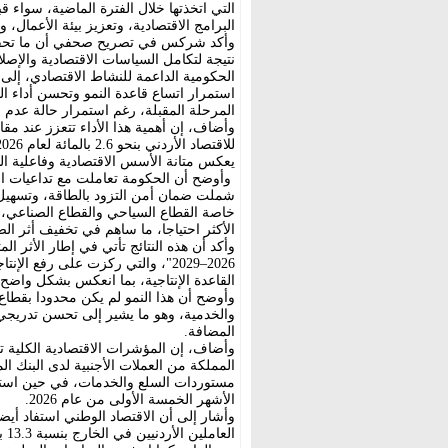
التي اتخذتها خلال الفترة الماضية، سواء قب
البرامج الاقتصادية، وتعزيز بيئة الأعمال، 
نتيجة لتكامل السياسات الاقتصادية والإصل
الحكومية الداعمة للنشاط الاقتصادي، إلى 
استمرار اتساع قاعدة النمو وتحسن أداء الق
المرحلة المقبلة، رغم استمرار حالة عدم الي
وأضاف، إن أهمية هذا الأداء تتعزز عند مق
يعكس متانة الأسس الاقتصادية وفاعلية ال
وأوضح أن الحكومة تعاملت مع تداعيات ال
شملت ضمان أمن التزود بالطاقة، وتسهيل ح
خاصة القطاع السياحي والقطاع الصناعي، إ
الأكثر احتياجا، ما ساهم في تخفيف أثر ال
وأكد أن هذه النتائج تأتي في إطار الأثر الم
2026–2029"، والتي ركزت على رفع ا
القاعدة الإنتاجية، بما انعكس بشكل واضح 
وأوضح أن هذا النمو لم يكن محدودا بقطاع
والخدمية، وهو ما يشير إلى تحسن تدريجي
المضافة.
وأضاف، إن المؤشرات الاقتصادية الكلية
الأشهر الخمسة الأولى من عام 2026.
وأشار إلى أن الاقتصاد الوطني استفاد أي