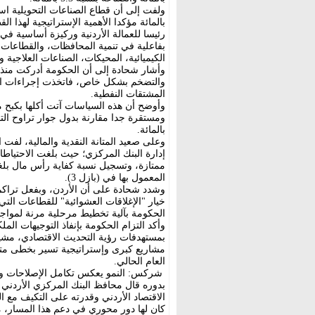
رئيسا للعمالة الأردنية وركيزة أساسية في
بفاعلية في تنمية المحافظات، والقطاعات
الكيميائية، المحيكات، الصناعات العلاجية وا
وأشار شحادة إلى أن الحكومة أدركت منذ ب
والتضخم بشكل خاص، فاتخذت إجراءات استب
المشتقات النفطية.
بالمائة.
وعلى صعيد المتانة النقدية والمالية، لفت 
المعمول بها في (بازل 3).
وشدد شحادة على أن الأردن، وبفعل تراكم 
خيار "الإغلاقات العشوائية" للقطاعات التي
الحكومة بآلية تخطيط مرحلية مرنة لمواجهة
وأكد التزام الحكومة بإنفاذ التوجيهات المل
بمستهدفات رؤية التحديث الاقتصادي، مشير
مشاريع كبرى وإستراتيجية تسير بخطى متقد
العام الحالي.
شركس: النمو يعكس تكامل الإصلاحات وال
بدوره قال محافظ البنك المركزي الأردن
الاقتصاد الأردني وقدرته على التكيف مع ا
كان لها دور محوري في دعم هذا المسار، 