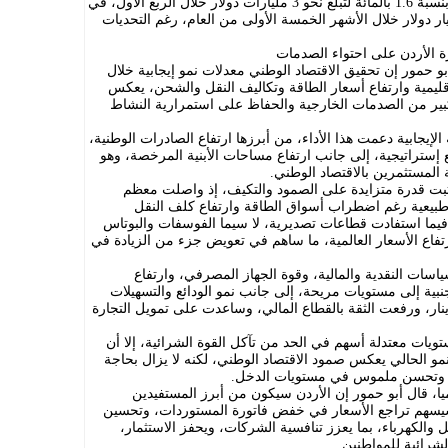
من العام، كما ارتفعت الصادرات الوطنية بنسبة 1.6 بالمائة لتبلغ نحو 3 مليارات دولار خلال الربع الأول، في
لغت إيرادات السياحة حوالي 2.8 مليار دولار خلال الأشهر الخمسة الأولى من العام، رغم التحديات
ة الأردن على احتواء الصدمات
بو حمور إن تحقيق الاقتصاد الوطني معدلات نمو إيجابية خلال
إقليمية وارتفاع أسعار الطاقة وتكاليف النقل والشحن، يعكس
كبير من الصدمات الخارجية والحفاظ على استمرارية النشاط
إيجابية دعمت هذا الأداء، من أبرزها ارتفاع الصادرات الوطنية،
 إستراتيجية، إلى جانب ارتفاع مساحات الأبنية المرخصة، وهو
المستثمرين بالاقتصاد الوطني.
 أثبت قدرة متزايدة على الصمود والتكيف، إذ واصلت معظم
طبيعية رغم اضطراب أسواق الطاقة وارتفاع كلف النقل
يما استفادت قطاعات تصديرية، لا سيما الفوسفات والبوتاس
اع الأسعار العالمية، ما ساهم في تعويض جزء من الزيادة في
سياسات النقدية والمالية، وقوة الجهاز المصرفي، وارتفاع
نبية إلى مستويات مريحة، إلى جانب نمو الودائع والتسهيلات
نار، ورفعت الثقة بالقطاع المالي، وساعدت على تمويل التجارة
ويات معتدلة أسهم في الحد من تآكل القوة الشرائية، إلا أن
لنمو الحالي يعكس صمود الاقتصاد الوطني، لكنه لا يزال بحاجة
ع وتحسن ملموس في مستويات الدخل.
، قال أبو حمور إن الأردن سيكون من أبرز المستفيدين
ذ سيسهم تراجع الأسعار في خفض فاتورة المستوردات، وتحسين
ل والكهرباء، بما يعزز تنافسية الشركات، ويحفز الاستثمار،
شرائية للمواطنين.