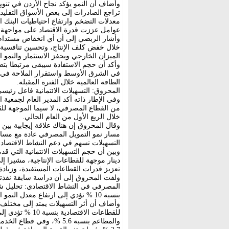
وأضاف أن النمو يؤكد نجاح الأردن في تنوي
تراجع الصادرات إلى بعض الأسواق التقليد
معدلات التضخم وارتفاع احتياطيات البنك ا
عوامل عززت قدرة الاقتصاد على مواجهة 
وأشار الربضي إلى أن أي انخفاض مستدام 
خلال خفض كلف الإنتاج، وتحسين تنافسية ا
الميزان الخارجي ويحفز الاستثمار والنمو ا
وأكد أن حجم الاستفادة سيبقى مرتبطا بتط
في الشرق الأوسط واستقرار الملاحة في م
الطاقة العالمية خلال الفترة المقبلة.
المحروق: التسهيلات الائتمانية فاعل رئيس
وفي الإطار ذاته أكد المدير العام لجمعية ا
من القطاع المصرفي، لا سيما الموجهة للقط
خلال الربع الأول من العام الحالي.
وقال المحروق إن هناك علاقة إيجابية بين ن
مسار نمو التمويل المصرفي عادة مع مسار ن
التسهيلات تسهم في دعم النشاط الاقتصادي 
دينار موجهة للقطاعات الإنتاجية، مشيرا 
تعزيز قدرات القطاعات المستفيدة، وزيادة 
المصرفي في النشاط الاقتصادي: تحليل شام
بنسبة 10 % تؤدي إلى ارتفاع معدل النمو الاقتصادي بنحو 2.7 %.
وأضاف أن أثر التسهيلات يمتد إلى مختلف ا
للقطاعات الاقتصا