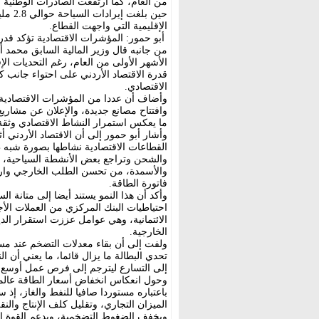
حين ب
الإقليمية التي واجهت القطاع.
أبو حمور: المؤشرات الاقتصادية تؤكد قدر
من جانبه قال وزير المالية السابق محمد أ
الأشهر الأولى من العام، رغم التحديات ال
قدرة الاقتصاد الأردني على احتواء جانب 
الاقتصادي.
وأضاف أن عددا من المؤشرات الاقتصادية ال
وافتتاح مصانع جديدة، والإعلان عن مشاريع
ما يعكس استمرار النشاط الاقتصادي وثقة 
وأشار أبو حمور إلى أن الاقتصاد الأردني
القطاعات الاقتصادية نشاطها بصورة شبه 
والشحن وتراجع بعض الأنشطة السياحية، ف
والأسمدة، من تحسن الطلب الخارجي وارتف
فاتورة الطاقة.
وأكد أن هذا النمو يستند أيضا إلى متانة ال
احتياطيات البنك المركزي من العملات الأج
الائتمانية، وهي عوامل عززت استقرار الدي
الخارجية.
ولفت إلى أن بقاء معدلات التضخم عند مست
تحدي البطالة ما يزال قائما، ما يعني أن ا
إلى التسارع ليترجم إلى فرص عمل أوس
وحول انعكاس انخفاض أسعار الطاقة عالميا
باعتباره مستوردا صافيا للنفط والغاز، إ
الميزان التجاري، وتقليل كلف الإنتاج والنق
ويخفف الضغوط التضخمية، ويدعم القوة ال