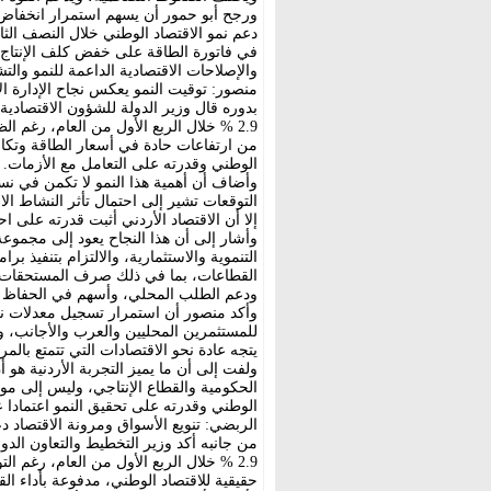
ورجح أبو حمور أن يسهم استمرار انخفاض 
في فاتورة الطاقة على خفض كلف الإنتاج، 
والإصلاحات الاقتصادية الداعمة للنمو والت
منصور: توقيت النمو يعكس نجاح الإدارة ال
بدوره قال وزير الدولة للشؤون الاقتصادي
2.9 % خلال الربع الأول من العام، رغم 
من ارتفاعات حادة في أسعار الطاقة وتكال
الوطني وقدرته على التعامل مع الأزمات.
وأضاف أن أهمية هذا النمو لا تكمن في نس
التوقعات تشير إلى احتمال تأثر النشاط ال
إلا أن الاقتصاد الأردني أثبت قدرته على ا
وأشار إلى أن هذا النجاح يعود إلى مجموع
التنموية والاستثمارية، والالتزام بتنفيذ برا
القطاعات، بما في ذلك صرف المستحقات ال
ودعم الطلب المحلي، وأسهم في الحفاظ ع
وأكد منصور أن استمرار تسجيل معدلات ن
للمستثمرين المحليين والعرب والأجانب، وي
يتجه عادة نحو الاقتصادات التي تتمتع بالم
ولفت إلى أن ما يميز التجربة الأردنية هو أ
الحكومية والقطاع الإنتاجي، وليس إلى موار
الوطني وقدرته على تحقيق النمو اعتمادا عل
الربضي: تنويع الأسواق ومرونة الاقتصاد دعم
من جانبه أكد وزير التخطيط والتعاون الدو
2.9 % خلال الربع الأول من العام، رغم ا
حقيقية للاقتصاد الوطني، مدفوعة بأداء الق