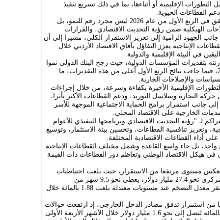
ل التطورات الإقليمية أو أثناءها، بما في ذلك تسريع تنفيذ
ودعم القطاعات الحيوية.
وأكد شركس في تصريح صحفي أن ما تحقق في الربع الأول من عام 2026 ليس مجرد رقم للنمو، بل
احات الهيكلية ضمن رؤية التحديث الاقتصادي، والقرارات
جانب الجهود الرامية إلى تعزيز الاستقرار الكلي، مشيرا إلى أن
طاعات الإنتاجية يعزز التفاؤل بآفاق الاقتصاد الأردني خلال
قين في البيئة الإقليمية والدولية.
ارنته بتقديرات المؤسسات الدولية، حيث رجح البنك الدولي نموا
للاقتصاد الأردني بنحو 2.6 بالمائة لعام 2026، فيما جاءت نتائج الربع الأول أعلى من هذه التقديرات، ما
سياسات والإصلاحات الجارية.
تطورات الإقليمية الأخيرة بكفاءة وسرعة، من خلال إجراءات
ركة التجارة وسلاسل التوريد، ودعم القطاعات الأكثر تأثرا،
لى جانب استمرار برامج الحماية الاجتماعية الموجهة للأسر
صدمات الخارجية على الاقتصاد المحلي.
تراكم لـ "رؤية التحديث الاقتصادي وبرنامجها التنفيذي للأعوام
لإنتاجية، وتعزيز تنافسية القطاعات، وتحسين بيئة الاستثمار، وتوسيع
على أداء القطاعات الاقتصادية المختلفة.
 واحد، بل جاء واسع القاعدة وشمل مختلف القطاعات الإنتاجية
 في هيكل الاقتصاد الوطني وتعاظم دور القطاعات ذات القيمة
 تعكس مستوى مرتفعا من الاستقرار، حيث بلغت احتياطيات
المملكة من العملات الأجنبية لدى البنك المركزي نحو 27.4 مليار دولار، يغطي نحو 9.5 شهر من
مستوردات السلع والخدمات، في حين استقر معدل التضخم عند مستويات معتدلة بلغت 1.88 بالمائة خلال
ضا من استمرار تدفق مصادر الدخل الخارجي، إذ ارتفعت حوالات
العاملين الأردنيين في الخارج بنسبة 13.3 بالمائة لتصل إلى نحو 1.6 مليار دولار خلال الأشهر الأربعة الأولى