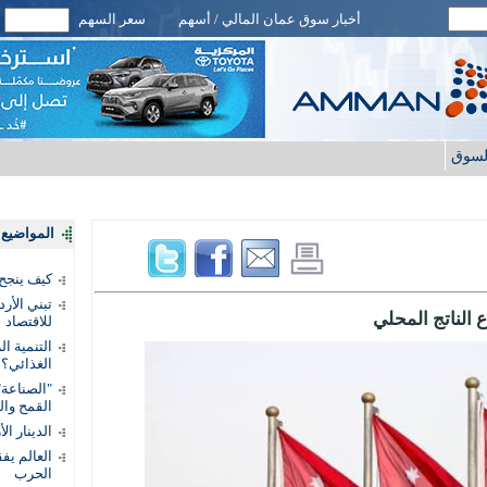
أخبار سوق عمان المالي / أسهم
سعر السهم
لسوق
المواضيع ا
كيف ينجح
تبني الأر
 الناتج المحلي
للاقتصاد
التنمية ا
الغذائي؟
"الصناعة"
القمح وال
الدينار ا
الحرب