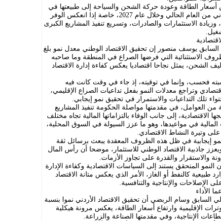
أسعار الطاقة وعودة حركة الشحن والسياحة إلى طبيعتها في
دعم نمو الاقتصاد الوطني خلال النصف الثاني من العام الحالي وخلال عام 2027، خاصة إذا انعكس الوفر
وزيادة الاستثمارات والصادرات، وتسريع تنفيذ المشاريع الكبرى
شغيل.
اقتصادية
ة السابق يوسف منصور إن تحقيق الاقتصاد الوطني معدل نمو بلغ
الظروف الاستثنائية التي فرضها الصراع في المنطقة وما صاحبه
يف الشحن، يمثل نجاحا اقتصاديا يعكس كفاءة إدارة الاقتصاد
بته فحسب، وإنما في توقيته، إذ جاء في وقت كانت فيه
اقتصادي وتراجع معدلات النمو بفعل تداعيات الصراع الإقليمي،
حتواء تلك التداعيات والاستمرار في تحقيق نمو إيجابي.
ة من العوامل، في مقدمتها مواصلة الحكومة تنفيذ المشاريع
مجها الاقتصادية، إلى جانب الوفاء بالتزاماتها المالية تجاه مختلف
مالية في مواعيدها، وهو ما عزز السيولة في السوق المحلية،
لى وتيرة النشاط الاقتصادي.
مو إيجابية في ظل هذه الظروف المعقدة يبعث برسائل ثقة
عزز جاذبية الاقتصاد الوطني للاستثمار، موضحا أن رأس المال
رونة والاستقرار والقدرة على تجاوز الأزمات.
ن النمو المتحقق يستند إلى السياسات الاقتصادية وكفاءة الإدارة
د طبيعية كالنفط أو الغاز، الأمر الذي يعكس متانة الاقتصاد
ى الإصلاحات والإنتاجية والتنافسية.
ا الأداء
لي السابق وسام الربضي أن تحقيق الاقتصاد الأردني نموا بنسبة
لتوترات الإقليمية وارتفاع أسعار الطاقة، يعكس مرونة هيكلية
طاعات الإنتاجية، وفي مقدمتها الصناعة والزراعة.