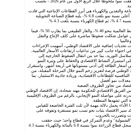
ويؤكِّد ذلك أن جميع الأنشطة الاقتصادية حققت نمواً ملحوظاً خلال الربع الأول من عام 2026 - بحسب
ة.
ة والتعدين والكهرباء هي أبرز القطاعات الإنتاجية التي قادت
النمو الاقتصادي، حيث حقق قطاع الزراعة أعلى نسبة نمو بلغت 6.8 %، يليه قطاع الصناعة التحويلية
وخلال الأشهر الماضية، ارتفعت أسعار النفط العالمية بنحو 40 %، والغاز الطبيعي بما يقارب 50 %، فيما
 الشحن بأكثر من 20 %، وهي عوامل شكلت ضغوطا مباشرة على كلف الإنتاج والنقل
عالميا.
 تحديات إضافية على الاقتصاد الوطني، أسهمت الإجراءات
ي احتواء جانب كبير من تداعيات ارتفاعات الأسعار العالمية،
لاسل التوريد، بما حد من انتقال الضغوط الخارجية إلى
على استمرار النشاط الاقتصادي والحفاظ على وتيرة النمو.
ض أسعار الطاقة إلى أدنى مستوياتها في أربعة أشهر، واستقرار
اد الوطني فرصة لتعزيز زخم النمو خلال المرحلة المقبلة، من
تنافسية للقطاعات الاقتصادية، وزيادة جاذبية الاستثمار، بما
 معدلات نمو أفضل.
قتصاد من تجاوز الظروف الصعبة
يس الفريق الاقتصادي للحكومة مهند شحادة، إن الاقتصاد الوطني
درته على مواصلة النمو الإيجابي، بالرغم من الظروف الإقليمية
 التي تشهدها المنطقة.
لأداء يحمل دلالة مهمة لأن ثلث الفترة الخاضعة للقياس
 سير الاقتصاد بثبات نحو نسب نمو مستقرة وتفوقه على
ثرت وتضررت بالحروب.
و "الشمولية" وعدم التمركز في قطاع واحد؛ حيث حققت
القطاعات الإنتاجية الرئيسة أداء متميزا، فسجل قطاع الزراعة نموا بنسبة 6.8 بالمائة والكهرباء بنسبة 4.3