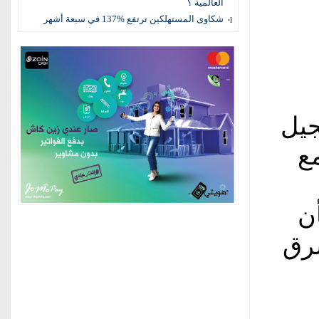
العالمية ؟
شكاوى المستهلكين ترتفع %137 في سبعة أشهر
جيل
ع
ن
رق