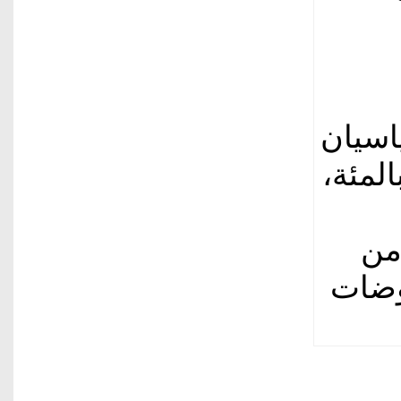
اسيان
 خسائر أسبوعية تقارب 12 بالمئة،
من
وضات