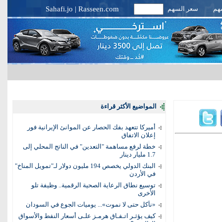
سهم
سعر السهم
Rasseen.com
|
Sahafi.jo
المواضيع الأكثر قراءة
أميركا تتعهد بفك الحصار عن الموانئ الإيرانية فور
إعلان الاتفاق
خطة لرفع مساهمة "التعدين" في الناتج المحلي إلى
1.7 مليار دينار
البنك الدولي يخصص 194 مليون دولار لـ"تمويل المناخ"
في الأردن
توسيع نطاق الرعاية الصحية الرقمية.. وظيفة تلو
الأخرى
«نأكل حتى لا نموت»... يوميات الجوع في السودان
كيف يؤثـر اتـفـاق هرمـز علـى أسعار النفط والأسواق