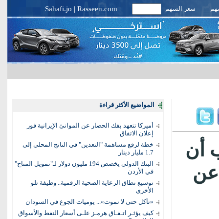
سهم
سعر السهم
Rasseen.com
|
Sahafi.jo
المواضيع الأكثر قراءة
أميركا تتعهد بفك الحصار عن الموانئ الإيرانية فور
إعلان الاتفاق
 أن
خطة لرفع مساهمة "التعدين" في الناتج المحلي إلى
1.7 مليار دينار
البنك الدولي يخصص 194 مليون دولار لـ"تمويل المناخ"
 عن
في الأردن
توسيع نطاق الرعاية الصحية الرقمية.. وظيفة تلو
الأخرى
«نأكل حتى لا نموت»... يوميات الجوع في السودان
كيف يؤثـر اتـفـاق هرمـز علـى أسعار النفط والأسواق