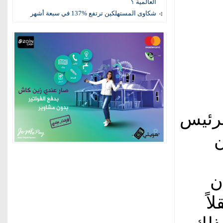
العالمية ؟
شكاوى المستهلكين ترتفع %137 في سبعة أشهر
لرئيس
ن
ن
اً