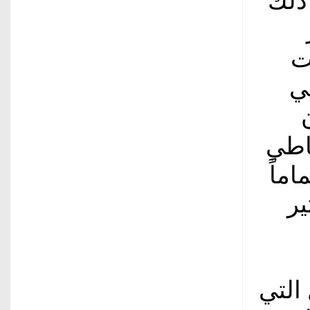
 ذلك
ت
ي
أن
ياطي
ماً
ير
 التي