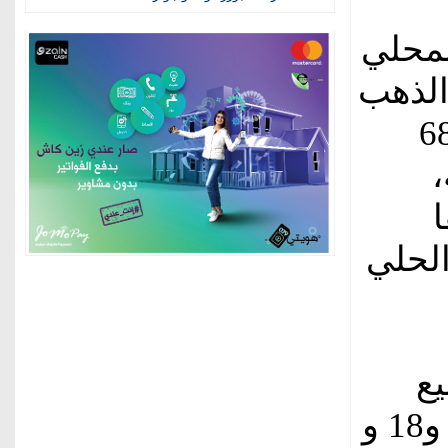
لمحلي
الذهب
ية عند 68.30
،
ا
الحلي
يع
الغرام الواحد من الذهب عيارات 24 و18 و