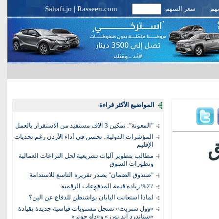
سهم
سعر السهم
Rasseen.com
|
Sahafi.jo
المواضيع الأكثر قراءة
"المعونة": تمكين 3 آلاف مستفيد من الاستقرار بالعمل
المؤشرات الدولية.. تحسن في أداء الأردن رغم تحديات
ق
الإقليم
مطالب بتطوير آليات تشريعية لحل النزاعات العمالية
وتطورات السوق
"صندوق الضمان" يصدر تقريره التاسع للاستدامة
%27 زيادة قيمة المدفوعات الرقمية
لماذا استعانت اليابان بواشنطن للدفاع عن الين؟
«وول ستريت» تسجل مستويات قياسية جديدة بقيادة
«ستاندرد آند بورز» و«داو جونز»