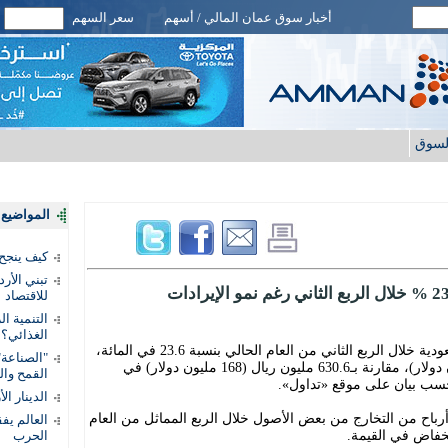
أخبار سوق عمان المالي / أسهم
سعر السهم
لسوق
المواضيع ا
كيف ينجح
تبني الأر
للاقتصاد
التنمية ا
الغذائي؟
تراجع صافي أرباح شركة «أكوا باور» السعودية خلال الربع الثاني من العام الحالي بنسبة 23.6 في المائة،
"الصناعة"
ليصل إلى 481.8 مليون ريال (128.4 مليون دولار)، مقارنة بـ630.6 مليون ريال (168 مليون دولار) في
القمح وال
حسب بيان على موقع «تداول».
الدينار ا
باح من التخارج من بعض الأصول خلال الربع المماثل من العام
خفاض في القيمة.
الحرب