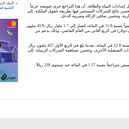
البنك الد
مدادات المياه والطاقة، أن هذا التراجع جرى تعويضه جزئياً
النامية لت
وتحسن نتائج الشركات المستثمر فيها بطريقة حقوق الملكية، إلى
رية، وتحسن صافي الزكاة وضريبة الدخل.
وفي المقابل، سجّلت الإيرادات الموحدة نمواً بنسبة 11.8 في المائة، لتصل إلى 1.7 مليار ريال (453 مليون
قارنة بـ1.5 مليار ريال (400 مليون دولار) في الربع الثاني من العام الماضي، وذلك بدعم من
وعلى أساس فصلي، ارتفع صافي الربح بنسبة 12.8 في المائة، بعدما بلغ في الربع الأول 427 مليون ريال
 الإيرادات التشغيلية الأخرى، وتحسن مساهمة الشركات الزميلة، إلى
ي المائة عند مستوى 220 ريالاً.