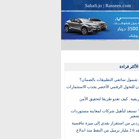
Sahafi.jo
|
Rasseen.com
لأكثر قراءة
 شمول سائقي التطبيقات بالضمان؟
دن للتحول الرقمي الأخضر يجذب الاستثمارات
لريفية.. كيف تغدو طريقا لتحقيق الأمن
 تستعد لتأهيل شركات لمعاينة مستوردات
شعير
لأردني من استقرار نقدي إلى ميزة تنافسية
العالم يفقد 2.6 مليار برميل من النفط منذ اندلاع