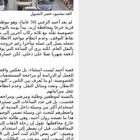
الغد-محمود خضر الشبول
لم يعد أحمد الزعبي (
قرية خرجا بمحافظة إربد، يبدأ يومه بالت
خصوصية تقلّه مع ثلاثة ركاب آخرين إلى مك
نقاط التوقف، وعدم انتظام مواعيد الانطل
تجعله يصل إلى عمله متأخرا رغم خروجه من
بالنقل العام، لكنه يرى أن الساعة التي ي
أدفعه شهريا ثقيلا على دخلي، لكن خسارة 
قصة أحمد ليست استثناء، بل تعكس واقعا ي
للعمل أو الدراسة أو مراجعة المستشفيات 
الخصوصية، أو ما يُعرف بين الناس بـ"التو
الانتظار، وتعدد وسائل النقل، وعدم انتظا
تثقل ميزانياتهم.
بالنسبة لموظفين وطلبة ومرضى ومراجعين 
فحسب، بل في عدد الساعات التي تستنزفها
استخدام أكثر من وسيلة داخل المدينة أو ب
واضطرهم للبحث عن وسيلة تضمن الوصول 
هذا ما تعيشه روان أحمد، وهي طالبة جام
خارج محافظتها. تقول إن رحلة الذهاب إلى 
المحافظات، قبل أن تضطر إلى استخدام وس
وتضيف: "في بعض الأيام كنت أصل إلى المح
لذلك أصبحت أتفق مع عدد من الطالبات ع