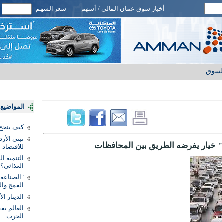
أخبار سوق عمان المالي / أسهم
سعر السهم
لسوق
المواضيع ا
كيف ينجح
تبني الأر
ة" خيار يفرضه الطريق بين المحافظات
للاقتصاد
التنمية ا
الغذائي؟
"الصناعة"
القمح وال
الدينار ا
الحرب