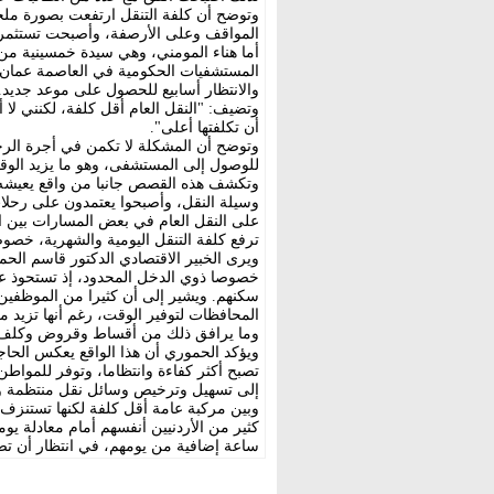
وتوضح أن كلفة التنقل ارتفعت بصورة مل
المواقف وعلى الأرصفة، وأصبحت تستثمرها
أما هناء المومني، وهي سيدة خمسينية من 
المستشفيات الحكومية في العاصمة عمان 
والانتظار أسابيع للحصول على موعد جديد.
وتضيف: "النقل العام أقل كلفة، لكنني لا
أن تكلفتها أعلى".
وتوضح أن المشكلة لا تكمن في أجرة الرح
للوصول إلى المستشفى، وهو ما يزيد الوقت
وتكشف هذه القصص جانبا من واقع يعيشه ك
وسيلة النقل، وأصبحوا يعتمدون على رحلات
على النقل العام في بعض المسارات بين ا
ترفع كلفة التنقل اليومية والشهرية، خصو
ويرى الخبير الاقتصادي الدكتور قاسم الحم
خصوصا ذوي الدخل المحدود، إذ تستحوذ ع
سكنهم. ويشير إلى أن كثيرا من الموظفين
المحافظات لتوفير الوقت، رغم أنها تزيد م
وما يرافق ذلك من أقساط وقروض وكلف 
ويؤكد الحموري أن هذا الواقع يعكس الحاج
تصبح أكثر كفاءة وانتظاما، وتوفر للمواطن
إلى تسهيل وترخيص وسائل نقل منتظمة وآمن
وبين مركبة عامة أقل كلفة لكنها تستنزف
كثير من الأردنيين أنفسهم أمام معادلة يو
ساعة إضافية من يومهم، في انتظار أن تصب