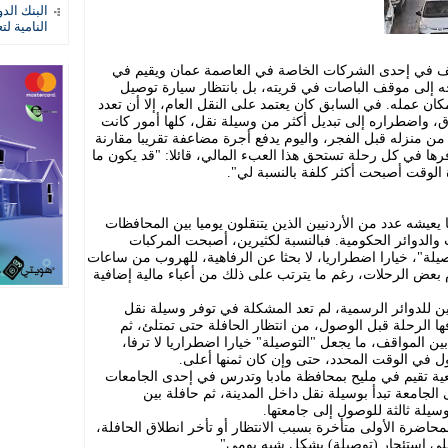
البنك الد
النامية لت
34 عاما)، وهو موظف في إحدى الشركات الخاصة في العاصمة عمان ويقيم في
وجه إلى موقف الباصات في قريته، بل بانتظار سيارة توصيل
ان عمله. في السابق كان يعتمد على النقل العام، إلا أن تعدد
اق، واضطراره إلى تبديل أكثر من وسيلة نقل، كلها أمور كانت
 منزله قبل الفجر، واليوم يدفع أجرة مضاعفة تقريبا مقارنة
وفرها في كل رحلة تستحق هذا العبء المالي، قائلا: "قد يكون ما
الوقت أصبحت أكثر كلفة بالنسبة لي".
عيشه عدد من الأردنيين الذين يتنقلون يوميا بين المحافظات
والدوائر الحكومية. فبالنسبة لكثيرين، أصبحت المركبات
صيلة"، خيارا اضطراريا، لا بحثا عن الرفاهية، للهروب من ساعات
م بعض الرحلات، رغم ما يترتب على ذلك من أعباء مالية إضافية
للدوائر الرسمية، لم تعد المشكلة في توفر وسيلة نقل
 الرحلة قبل الوصول، من انتظار الحافلة حتى تمتلئ، ثم
ين المواقف، ما يجعل "التوصيلة" خيارا اضطراريا لا ترفا،
في الوقت المحدد، حتى وإن كان ثمنها أعلى.
عية تقيم في مليح بمحافظة مادبا وتدرس في إحدى الجامعات
الجامعة تبدأ بوسيلة نقل داخل المدينة، ثم حافلة بين
يلة ثالثة للوصول إلى جامعتها.
اضرة الأولى متأخرة بسبب الانتظار أو تأخر انطلاق الحافلة،
لى استئجار (توصيلة) بشكل شبه يومي".