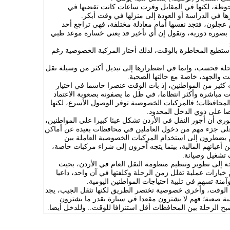
حوظة، لكنها في المقابل وفرت ساعات كانت تقضيها في
 في الدراسة أو العودة إلى منزلها في وقت أبكر.
عجلون، فتجد نفسها أمام معادلة مختلفة، فهي تراجع أحد
بصورة دورية، وتقول إن أي تأخير قد يعني خسارة موعد طبي
 أستطيع المخاطرة بالوقت، لذلك أختار المركبة الخصوصية رغم
لة فحسب، وإنما في اضطرارها إلى تبديل أكثر من وسيلة نقل
 والجهد، خاصة مع حالتها الصحية.
ثير من المواطنين، إذ بات الوقت عنصرا حاسما في اختيار
 مباشرة وأكثر انتظاما، في ظل ما يصفونه بصعوبة الاعتماد
لمحافظات؛ فالمركبات الخصوصية توفر الوصول الأسرع، لكنها
صا على ذوي الدخل المحدود.
وري أن أجور النقل في الأردن تشكل عبئا كبيرا على المواطنين،
لى جزء مهم من دخول العاملين في محافظات بعيدة عن أماكن
 يضطرون إلى استخدام المركبات الخصوصية العاملة بين
ن أعبائهم المالية، بينما يتجه آخرون إلى شراء مركبات خاصة،
تشغيل وصيانة.
ة إلى تطوير وتنظيم منظومة النقل العام في الأردن، بحيث
 خيارات عملية تقلل زمن الرحلة وكلفتها في آن واحد، داعيا
ة تسهم في تلبية احتياجات المواطنين اليومية.
 الوقت، وأخرى خصوصية تختصر الطريق لكنها تثقل الجيب، يجد
مية صعبة؛ فهم لا يشترون مقعدا في سيارة بقدر ما يشترون
ح الرحلة بين المحافظات أقل استنزافا للوقت.. وللدخل أيضا.