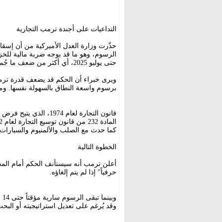
التداعيات على أجندة ترمب التجارية
حذّرت وزارة العدل الأميركية من أن إسقا
حتى يوليو 2025، أي أكثر من ضعف ما جُمع في الفترة نفسها من العام الماضي.
ويرى خبراء أن الحكم قد يضعف قدرة ترمب ا
برسوم واسعة النطاق بالسهولة نفسها. و
قانون التجارة لعام 1974، الذي يتيح فرض رسوم تصل إلى 15% ولمدة لا تتجاوز 150 يوماً.
كما حدث مع الصلب والألمنيوم والسيارات،
الخطوة التالية
أعلن ترمب أنه سيستأنف الحكم أمام المحكم
حرفياً" إذا لم يتم إلغاؤه.
وب
وقد يُرغم على تعديل استراتيجيته أو البحث 