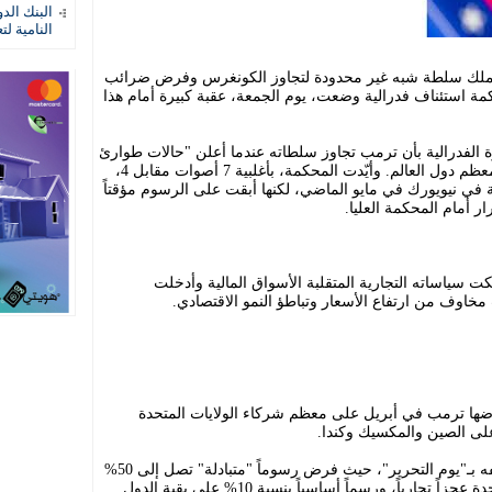
البنك الد
النامية لت
ه يملك سلطة شبه غير محدودة لتجاوز الكونغرس وفرض ضرائب
كمة استئناف فدرالية وضعت، يوم الجمعة، عقبة كبيرة أمام هذا
 الفدرالية بأن ترمب تجاوز سلطاته عندما أعلن "حالات طوارئ
وطنية" لتبرير فرض رسوم استيراد على معظم دول العالم. وأيّدت المحكمة، بأغلبية 7 أصوات مقابل 4،
ية في نيويورك في مايو الماضي، لكنها أبقت على الرسوم مؤقتاً
ر أمام المحكمة العليا.
 سياساته التجارية المتقلبة الأسواق المالية وأدخلت
خاوف من ارتفاع الأسعار وتباطؤ النمو الاقتصادي.
ضها ترمب في أبريل على معظم شركاء الولايات المتحدة
على الصين والمكسيك وكندا.
في الثاني من أبريل، أطلق ترمب ما وصفه بـ"يوم التحرير"، حيث فرض رسوماً "متبادلة" تصل إلى 50%
على الدول التي تسجّل معها الولايات المتحدة عجزاً تجارياً، ورسماً أساسياً بنسبة 10% على بقية الدول