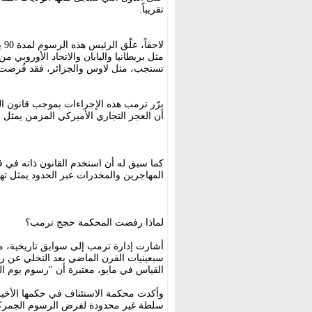
تقريباً.
لا
مثل بريطانيا واليابان والاتحاد الأوروبي 
تستجب، مثل لاوس والجزائر، فقد فُرضت عليها
أن العجز التجاري الأميركي المزمن يمثل 
كما سبق له أن استخدم القانون ذاته في
المهاجرين والمخدرات عبر الحدود يمثل تهديدا
لماذا رفضت المحكمة حجج ترمب؟
أشارت إدارة ترمب إلى سوابق تاريخية، م
سبعينيات القرن الماضي بعد التخلي عن رب
القياس في مايو، معتبرة أن "رسوم يوم الت
وأكدت محكمة الاستئناف في حكمها الأخي
سلطة غير محدودة لفرض الرسوم الجمركي