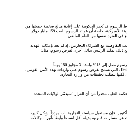
ط الرسوم قد يُجبر الحكومة على إعادة مبالغ ضخمة جمعتها من
الرسوم، وهو ما قد يوجه ضربة مالية للخزينة الأميركية، خاصة أن عوائد الرسوم بلغت 159 مليار دولار
لتفاوضية مع الشركاء التجاريين، إذ لم يعد بإمكانه التهديد
مع ذلك، يملك الرئيس بدائل أخرى لفرض رسوم، مثل:
المادة 232 من قانون توسيع التجارة لعام 1962، التي تسمح بفرض رسوم على واردات تهدد الأمن القومي،
 لكنها تتطلب تحقيقات من وزارة التجارة.
ة العليا، محذراً من أن القرار "سيدمّر الولايات المتحدة
ينما تبقى الرسوم سارية مؤقتاً حتى 14 أكتوبر، فإن مستقبل سياسته التجارية بات مهدداً بشكل كبير،
عن مسارات قانونية بديلة أقل اتساعاً وأبطأ تأثيراً.- وكالات