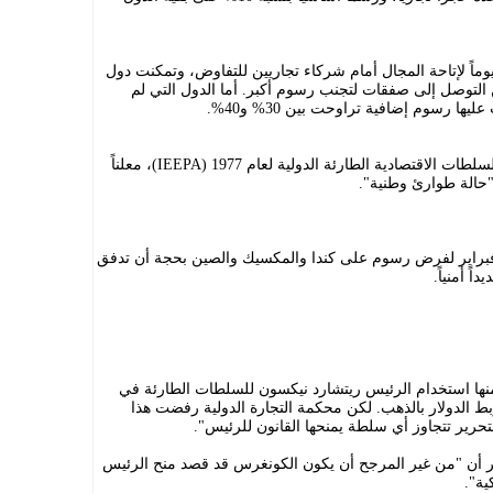
حقاً، علّق الرئيس هذه الرسوم لمدة 90 يوماً لإتاحة المجال أمام شركاء تجاريين للتفاوض، وتمكنت دول
من التوصل إلى صفقات لتجنب رسوم أكبر. أما الدول التي لم
 رسوم إضافية تراوحت بين 30% و40%.
برّر ترمب هذه الإجراءات بموجب قانون السلطات الاقتصادية الطارئة الدولية لعام 1977 (IEEPA)، معلناً
"حالة طوارئ وطنية".
 فبراير لفرض رسوم على كندا والمكسيك والصين بحجة أن تدفق
ً أمنياً.
نها استخدام الرئيس ريتشارد نيكسون للسلطات الطارئة في
ط الدولار بالذهب. لكن محكمة التجارة الدولية رفضت هذا
حرير تتجاوز أي سلطة يمنحها القانون للرئيس".
ر أن "من غير المرجح أن يكون الكونغرس قد قصد منح الرئيس
ة".