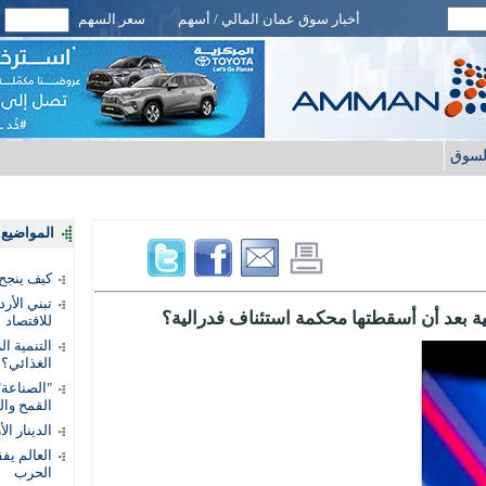
أخبار سوق عمان المالي / أسهم
سعر السهم
لسوق
المواضيع ا
كيف ينجح
تبني الأر
 بعد أن أسقطتها محكمة استئناف فدرالية؟
للاقتصاد
التنمية ا
الغذائي؟
"الصناعة"
القمح وال
الدينار ا
الحرب