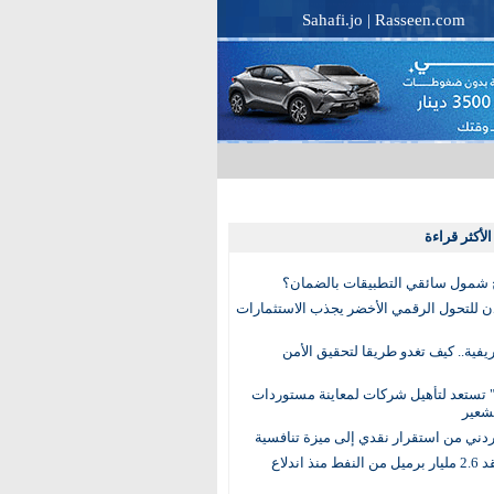
Sahafi.jo
|
Rasseen.com
لأكثر قراءة
 شمول سائقي التطبيقات بالضمان؟
دن للتحول الرقمي الأخضر يجذب الاستثمارات
لريفية.. كيف تغدو طريقا لتحقيق الأمن
 تستعد لتأهيل شركات لمعاينة مستوردات
شعير
لأردني من استقرار نقدي إلى ميزة تنافسية
العالم يفقد 2.6 مليار برميل من النفط منذ اندلاع