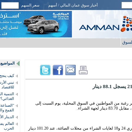
أخبار سوق عمان المالي / أسهم
سعر السهم
لسوق
المواضيع ا
كيف ينجح
تبني الأر
للاقتصاد
التنمية ا
الغذائي؟
عر بيع غرام الذهب عيار 21 الأكثر رغبة من المواطنين في السوق المحلية، يوم السبت إلى
"الصناعة"
القمح وال
الدينار ا
وبلغ سعر بيع الغرام الواحد من الذهب عياري 24 و18 لغايات الشراء من محلات الصاغة، عند 101.20 دينار
الحرب