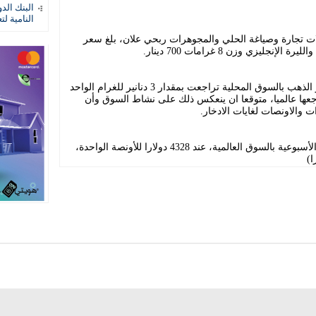
البنك الد
النامية لت
ت تجارة وصياغة الحلي والمجوهرات ربحي علان، بلغ سعر
وقال لوكالة الأنباء الأردنية (بترا) إن أسعار الذهب بالسوق المحلية تراجعت بمقدار 3 دنانير للغرام الواحد
اجعها عالميا، متوقعا ان ينعكس ذلك على نشاط السوق وأن
 والاونصات لغايات الادخار.
وأضاف إن المعدن الأصفر، أغلق تداولاته الأسبوعية بالسوق العالمية، عند 4328 دولارا للأونصة الواحدة،