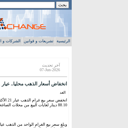
الرئيسية
تشريعات و قوانين
الشركات و ا
آخر تحديث
07-Jun-2026
انخفاض أسعار الذهب محليا.. عيار 21 يسجل 88.1 دينار
الغد
انخفض س
88.10 دينار لغايات البيع من محلات الصاغة، مقابل 83.70 دينار لجهة الشراء.