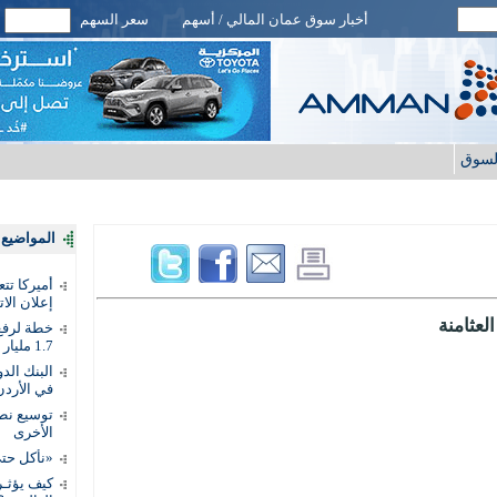
أخبار سوق عمان المالي / أسهم
سعر السهم
لسوق
المواضيع ا
أميركا تت
إعلان الات
لعثامنة
خطة لرفع 
1.7 مليار دينار
في الأردن
توسيع نطا
الأخرى
«نأكل حتى
كيف يؤثـر