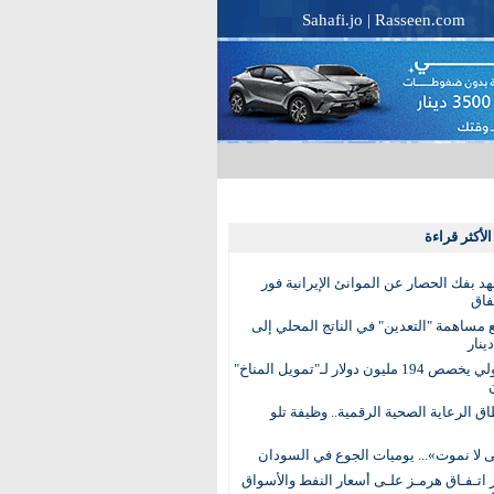
Sahafi.jo
|
Rasseen.com
لأكثر قراءة
عهد بفك الحصار عن الموانئ الإيرانية فور
فاق
مساهمة "التعدين" في الناتج المحلي إلى
البنك الدولي يخصص 194 مليون دولار لـ"تمويل المناخ"
ق الرعاية الصحية الرقمية.. وظيفة تلو
 لا نموت»... يوميات الجوع في السودان
 اتـفـاق هرمـز علـى أسعار النفط والأسواق