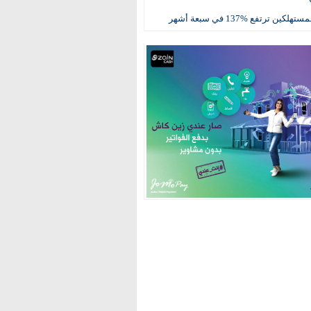
كين ترتفع %137 في سبعة أشهر