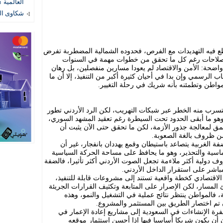
العالمية ؟
شكاوى المستهل
طع فيه التهديدات مع الفرص، فحدوده الشمالية المضطربة تفرض
الإصلاحات رغم كل ما تحقق من خطوات مهمة في السنوات
واضحة: الأمن والاقتصاد لم يعودا مسارين منفصلين، بل رهان
ب الرسمي وإن بدا في أحيان كثيرة أكبر من التنفيذ، إلا أن ما
مواطن وتطمئنه بأنه شريك في رحلة التغيير.
تسرب منه الخطر عبر شبكات التهريب، لكن الرد الأردني تطور
وهو ما أبقى الحدود تحت السيطرة رغم تعقيد المشهد السوري،
مق لمعالجة جذور الأزمة، لكن ما تحقق حتى الآن يثبت أن
من ظروف بالغة الصعوبة.
ة الغربية يتصاعد باستيطان وقمع يهددان بانفجار، غير أن
وماسية والتحذير، وهو ما يحافظ على مساحة الحركة السياسية
 دولية أكثر ملاءمة تجعل الصوت الأردني أكثر تأثيرا، فالضفة
شر على استقرار الداخل الأردني.
 الاقتصادي كخطة واقعية تستند إلى مشروعات قابلة للتنفيذ،
 المسار، لكن الإصرار على المتابعة وتكثيف القرارات الجريئة
 فالمواطن ينتظر نتائج عملية في التشغيل والنمو، وهذه
 تم اختصار الطريق بين المستثمر والمشروع.
فرة الإنشاءات في السعودية إلى مشاريع إعادة الإعمار في
ن أن يكون شريكا أساسيا فيها إذا أحسن استثمار موقعه