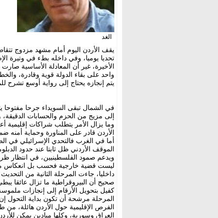
الغد
يقف الأردن اليوم أمام مشهد مزدوج تتقا
تحديا يوميا، وفي داخله بطء في وتيرة 
الأخيرة، غير أن المعادلة الأساسية صارت 
واحد على بقاء الدولة قوية وقادرة، والخطا
يتم إنجازه يحتاج إلى رواية أوسع تشرح لل
في الشمال تبقى السويداء جرحا مفتوحا ي
إلى مزيج من الحزم والحسابات الدقيقة، 
وما يزال الأمر يتطلب شراكات إقليمية أع
الأردن قادر على المناورة وحماية أمنه ض
أما في الغرب فالتحدي الإسرائيلي في الضف
الموقف الأردني ظل ثابتا عند حدود الدبل
ويدعم صمود الفلسطينيين، في انتظار ظروف
ليست قضية خارجية فحسب بل انعكاس مبا
داخليا، جاءت المرحلة الثانية من التحديث
صحيح أن البيروقراطية ما تزال عائقا يبطئ
كفيل بتحويل الأرقام إلى إنجازات ملموسة،
المرحلة مرشحة أن تكون بداية التحول إن
الفرص الإقليمية حول الأردن هائلة، من ط
العراق وسورية، وكلها ميادين يمكن للأرد