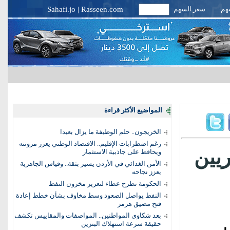
سهم
سعر السهم
Rasseen.com
|
Sahafi.jo
المواضيع الأكثر قراءة
الخريجون.. حلم الوظيفة ما يزال بعيدا
رغم اضطرابات الإقليم.. الاقتصاد الوطني يعزز مرونته
ريين
ويحافظ على جاذبية الاستثمار
الأمن الغذائي في الأردن يسير بثقة.. وقياس الجاهزية
يعزز نجاحه
الحكومة تطرح عطاء لتعزيز مخزون النفط
النفط يواصل الصعود وسط مخاوف بشأن خطط إعادة
فتح مضيق هرمز
بعد شكاوى المواطنين.. المواصفات والمقاييس تكشف
حقيقة سرعة استهلاك البنزين