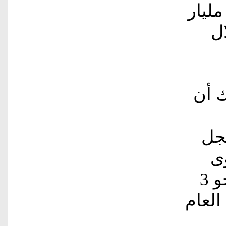
49 في المائة، لتصل إلى نحو 23.2 مليار
خلال
 أن
 لتسجل
وى
شهري يتم تسجيله تاريخياً، مقابل نحو 3
العام