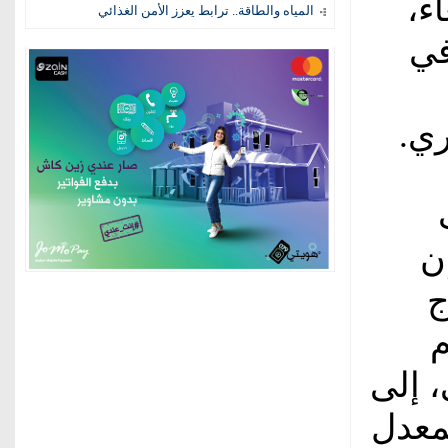
ء،
المياه والطاقة.. ترابط يعزز الأمن الغذائي
في
ري.
ن
ج
م
، إلى
اً بمعدل