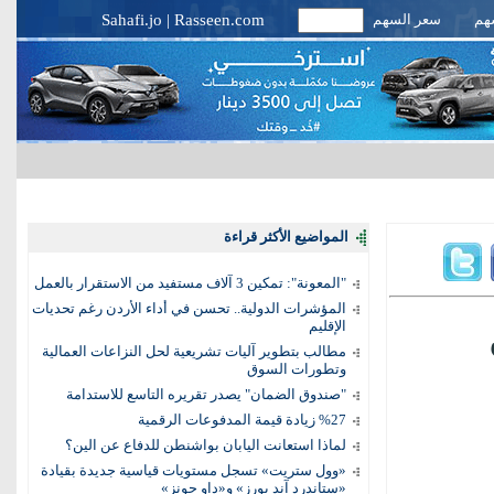
سهم
سعر السهم
Rasseen.com
|
Sahafi.jo
المواضيع الأكثر قراءة
"المعونة": تمكين 3 آلاف مستفيد من الاستقرار بالعمل
المؤشرات الدولية.. تحسن في أداء الأردن رغم تحديات
الإقليم
مطالب بتطوير آليات تشريعية لحل النزاعات العمالية
وتطورات السوق
"صندوق الضمان" يصدر تقريره التاسع للاستدامة
%27 زيادة قيمة المدفوعات الرقمية
لماذا استعانت اليابان بواشنطن للدفاع عن الين؟
«وول ستريت» تسجل مستويات قياسية جديدة بقيادة
«ستاندرد آند بورز» و«داو جونز»