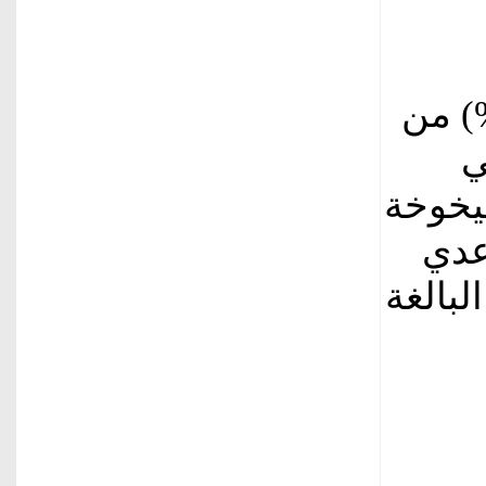
متقاعدو المبكر حوالي (54%) من
ي
يخوخة
قاعدي
لبالغة