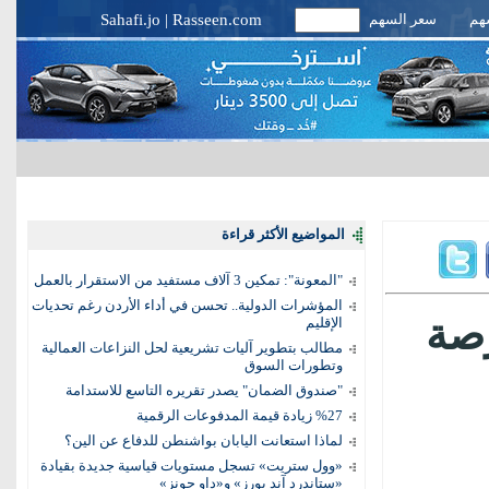
سهم
سعر السهم
Rasseen.com
|
Sahafi.jo
المواضيع الأكثر قراءة
"المعونة": تمكين 3 آلاف مستفيد من الاستقرار بالعمل
المؤشرات الدولية.. تحسن في أداء الأردن رغم تحديات
رصة
الإقليم
مطالب بتطوير آليات تشريعية لحل النزاعات العمالية
وتطورات السوق
"صندوق الضمان" يصدر تقريره التاسع للاستدامة
%27 زيادة قيمة المدفوعات الرقمية
لماذا استعانت اليابان بواشنطن للدفاع عن الين؟
«وول ستريت» تسجل مستويات قياسية جديدة بقيادة
«ستاندرد آند بورز» و«داو جونز»