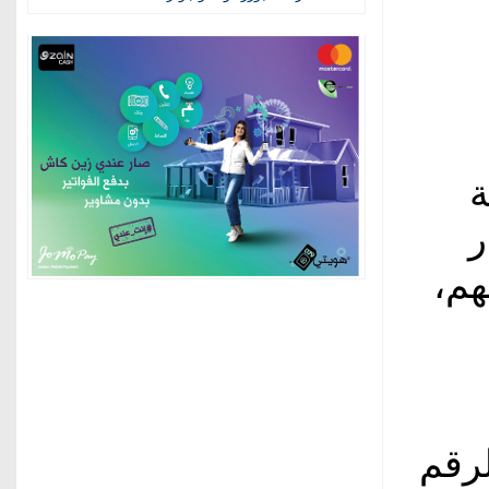
ة
ينار
مليون سهم،
لرقم