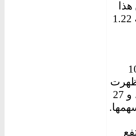
هذا
اليوم إلى 3983 نقطة، بارتفاع نسبته 1.22
 والبالغ عددها 106
أظهرت
41 شركة ارتفاعاً في أسعار أسهمها، و 27
همها.
فع