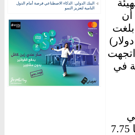
يئة
البنك الدولي: الذكاء الاصطناعي فرصة أمام الدول
النامية لتعزيز النمو
أن
بلغت
لي 1.66 مليار دولار)
 اتجهت
 ومنطقة في
في
العام الحالي، إذ بلغت قيمة صادراتها 7.75