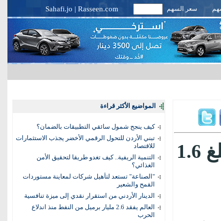
سهم
سعر السهم
Rasseen.com
|
Sahafi.jo
المواضيع الأكثر قراءة
كيف ينجح شمول سائقي التطبيقات بالضمان؟
تبني الأردن للتحول الرقمي الأخضر يجذب الاستثمارات
صادرات الصين من الروبوتات تبلغ 1.6
للاقتصاد
التنمية الريفية.. كيف تغدو طريقا لتحقيق الأمن
الغذائي؟
"الصناعة" تستعد لتأهيل شركات لمعاينة مستوردات
القمح والشعير
الدينار الأردني من استقرار نقدي إلى ميزة تنافسية
العالم يفقد 2.6 مليار برميل من النفط منذ اندلاع
الحرب