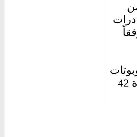
ئة من
درات
قاً
بوتات
صناعية بقيمة 3.16 مليار يوان، بزيادة 42