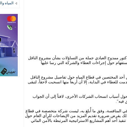
المياه وال
دكتور ممدوح العبادي جملة من التساؤلات بشأن مشروع الناقل
استفهام حول إجراءات العطاء والشركة التي رسا عليها
دن ٢٤ إنه استفسر من أحد المختصين في قطاع المياه حول تفاصيل مشروع الناقل
لعطاء في البداية، إلا أن أربعاً منها انسحبت لاحقاً، لتبقى
ول أسباب انسحاب الشركات الأخرى، لافتاً إلى أن الجواب
 فيه".
 في المنافسة، وفق ما أُبلغ به، ليست شركة متخصصة في قطاع
ن ذلك يفرض ضرورة تقديم المزيد من الإيضاحات للرأي العام حول
ي تنفيذ أحد أهم المشاريع الاستراتيجية المرتبطة بالأمن المائي