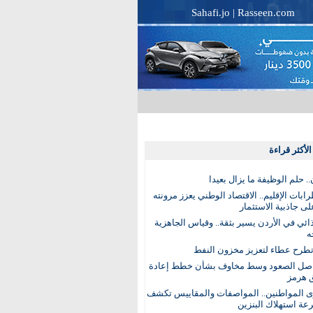
Sahafi.jo
|
Rasseen.com
لأكثر قراءة
. حلم الوظيفة ما يزال بعيدا
بات الإقليم.. الاقتصاد الوطني يعزز مرونته
ى جاذبية الاستثمار
ذائي في الأردن يسير بثقة.. وقياس الجاهزية
ه
تطرح عطاء لتعزيز مخزون النفط
اصل الصعود وسط مخاوف بشأن خطط إعادة
 هرمز
ى المواطنين.. المواصفات والمقاييس تكشف
عة استهلاك البنزين