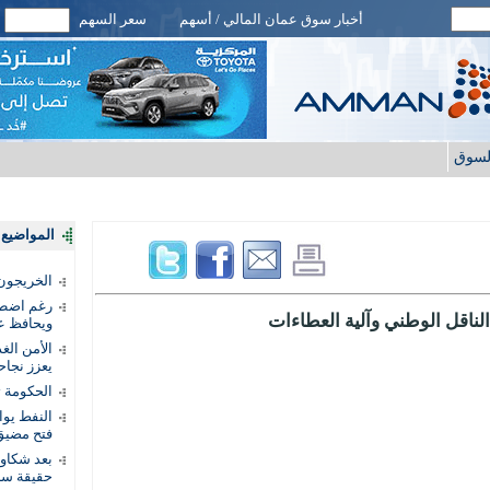
أخبار سوق عمان المالي / أسهم
سعر السهم
لسوق
المواضيع ا
الخريجون.
رغم اضطرا
لناقل الوطني وآلية العطاءات
ويحافظ عل
الأمن الغ
يعزز نجاح
الحكومة 
النفط يو
فتح مضيق
بعد شكاو
حقيقة سر