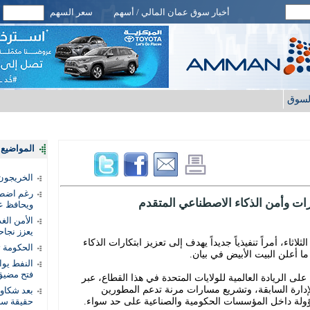
أخبار سوق عمان المالي / أسهم
سعر السهم
لسوق
المواضيع ا
الخريجون.
رغم اضطرا
تكارات وأمن الذكاء الاصطناعي المتقدم
ويحافظ عل
الأمن الغ
يعزز نجاح
اثاء، أمراً تنفيذياً جديداً يهدف إلى تعزيز ابتكارات الذكاء
الحكومة 
ا أعلن البيت الأبيض في بيان.
النفط يو
فتح مضيق
ى الريادة العالمية للولايات المتحدة في هذا القطاع، عبر
لإدارة السابقة، وتشريع مسارات مرنة تدعم المطورين
بعد شكاو
لمسؤولة داخل المؤسسات الحكومية والصناعية على حد سواء.
حقيقة سر