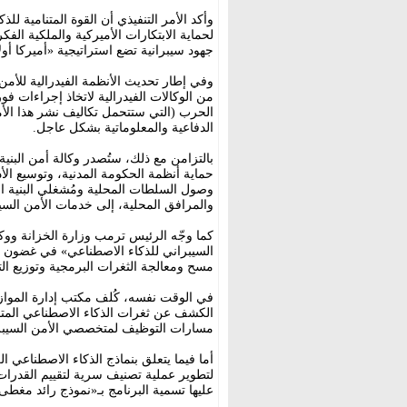
وأكد الأمر التنفيذي أن القوة المتنامية لل
لحماية الابتكارات الأميركية والملكية الف
جهود سيبرانية تضع استراتيجية «أميركا أولاً
من الوكالات الفيدرالية لاتخاذ إجراءات فور
الحرب (التي ستتحمل تكاليف نشر هذا الأم
الدفاعية والمعلوماتية بشكل عاجل.
بالتزامن مع ذلك، ستُصدر وكالة أمن البنية
حماية أنظمة الحكومة المدنية، وتوسيع الأ
وصول السلطات المحلية ومُشغلي البنية الت
والمرافق المحلية، إلى خدمات الأمن السيب
كما وجّه الرئيس ترمب وزارة الخزانة ووك
مسح ومعالجة الثغرات البرمجية وتوزيع التح
في الوقت نفسه، كُلف مكتب إدارة الموازن
مسارات التوظيف لمتخصصي الأمن السيبراني
لتطوير عملية تصنيف سرية لتقييم القدرات ال
عليها تسمية البرنامج بـ«نموذج رائد مغطى