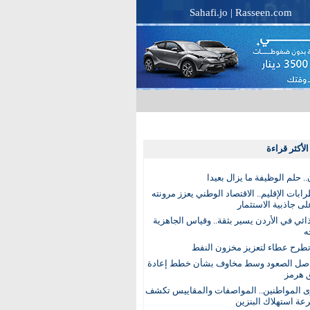
Sahafi.jo
|
Rasseen.com
لأكثر قراءة
. حلم الوظيفة ما يزال بعيدا
بات الإقليم.. الاقتصاد الوطني يعزز مرونته
ى جاذبية الاستثمار
ذائي في الأردن يسير بثقة.. وقياس الجاهزية
ه
تطرح عطاء لتعزيز مخزون النفط
اصل الصعود وسط مخاوف بشأن خطط إعادة
 هرمز
ى المواطنين.. المواصفات والمقاييس تكشف
عة استهلاك البنزين