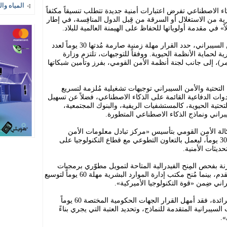
المياه وال
ذكاء الاصطناعي تفرض اعتبارات أمنية جديدة تتطلب تنسيقاً مكثفاً
كرية من الاستغلال أو السرقة من قِبل الدول المنافِسة، في إطار
» في مقدمة أولوياتها للحفاظ على الهيمنة العالمية للبلاد.
وفي إطار تحديث الأنظمة الفيدرالية للأمن السيبراني، حدد القرار مهلة زمنية صارمة مُدتها 30 يوماً لعدد
ية لحماية الأنظمة الحيوية. ووفقاً للتوجيهات، تلتزم وزارة
ر)، إلى جانب لجنة أنظمة الأمن القومي، بفرز وتأمين شبكاتها
 التحتية والأمن السيبراني توجيهات تشغيلية مُلزمة لتسريع
دوات الدفاعية القائمة على الذكاء الاصطناعي، فضلاً عن تسهيل
حتية الحيوية، كالمستشفيات الريفية، والبنوك المجتمعية،
راني ونماذج الذكاء الاصطناعي المتطورة.
الة الأمن القومي بتأسيس «مركز تبادل معلومات الأمن
السيبراني للذكاء الاصطناعي» في غضون 30 يوماً، ليعمل بالتعاون التطوعي مع قطاع التكنولوجيا على
ديثات الأمنية.
ة بفحص المِنح الفيدرالية المتاحة لتمويل مطوّري برمجيات
الكشف عن ثغرات الذكاء الاصطناعي المتقدم، بينما مُنح مكتب إدارة الموارد البشرية مهلة 60 يوماً لتوسيع
 ضِمن «قوة التكنولوجيا الأميركية».
أما فيما يتعلق بنماذج الذكاء الاصطناعي الرائدة، فقد أمهل القرار الجهات الحكومية المختصة 60 يوماً
سيبرانية المتقدمة للنماذج، وتحديد العتبة التي يجري بناءً
».