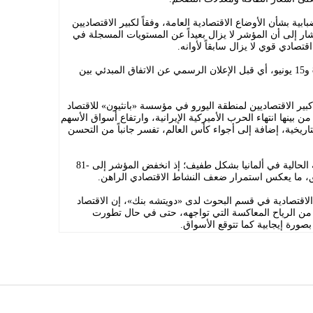
ابية بشأن الأوضاع الاقتصادية العامة، وفقاً لكبير الاقتصاديين
ر إلى أن المؤشر لا يزال بعيداً عن المستويات المسجلة في
قتصادي قوي لا يزال سابقاً لأوانه.
وأُجري استطلاع معهد «زد إي دبليو» بين 8 و15 يونيو، أي قبل الإعلان الرسمي عن الاتفاق المبدئي بين
ر الاقتصاديين لمنطقة اليورو في مؤسسة «بانثيون» للاقتصاد
 بينها انتهاء الحرب الأميركية الإيرانية، وارتفاع أسواق الأسهم
اريخية، إضافة إلى أجواء كأس العالم، تفسر جانباً من التحسن
ورغم ذلك، تراجع تقييم الأوضاع الاقتصادية الحالية في ألمانيا بشكل طفيف؛ إذ انخفض المؤشر إلى -81
الاقتصادية في قسم البحوث لدى «دويتشه بنك»، إن الاقتصاد
من الرياح المعاكسة التي تواجهه، حتى في حال تطورت
ورة إيجابية كما تتوقع الأسواق.