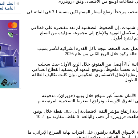
إلى قطاعات أوسع من الاقتصاد، وفق «رويترز».
البنك الد
النامية لت
وفي الوقت نفسه، رفع المعهد توقعاته للتضخم، مرجحاً ارتفاع أسعار المستهلكين بنسبة 3.1 في المائة في
ستن شميدت، إن الضغوط التضخمية لم تعد مقتصرة على قطاعي
بر سلاسل التوريد والإنتاج إلى مجموعة متزايدة من السلع
م لفترة أطول.
يظل تحت الضغط نتيجة تآكل القدرة الشرائية للأسر بسبب
لة ركود خلال الربع الثاني من عام 2026.
نية أداءً أفضل من المتوقع خلال الربع الأول؛ حيث سجلت
ات تحسناً ملحوظاً. ويتوقع المعهد أن يستفيد القطاع الصناعي
ارتفاع الإنفاق الاستثماري الحكومي، وإن كانت تكاليف الطاقة
الطويل.
ألمان تحسناً غير متوقع خلال يونيو (حزيران)، مدفوعة
ي الشرق الأوسط، وتراجع الضغوط التضخمية المرتبطة بها.
وأعلن معهد «زد إي دبليو» للبحوث الاقتصادية ارتفاع مؤشر الثقة الاقتصادية إلى 10.5 نقطة خلال يونيو،
متجاوزاً بكثير توقعات المحللين الذين استطلعت «رويترز» آراءهم، والبالغة -6 نقاط، مقارنة مع -10.2
الأسواق المالية يراهنون على اقتراب نهاية الصراع الإيراني، ما
ى أسعار الطاقة ومعدلات التضخم.