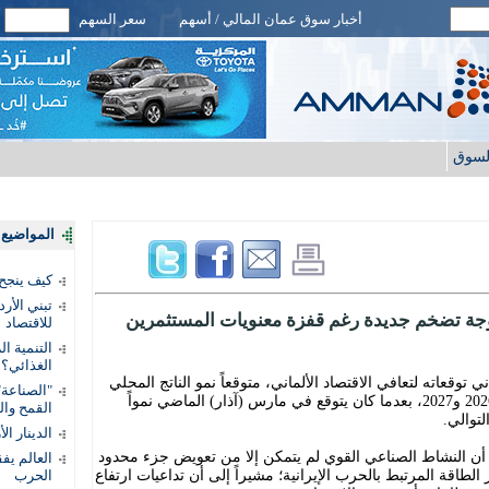
أخبار سوق عمان المالي / أسهم
سعر السهم
لسوق
المواضيع ا
كيف ينجح
تبني الأر
موجة تضخم جديدة رغم قفزة معنويات المستثمرين
للاقتصاد
التنمية ا
الغذائي؟
 توقعاته لتعافي الاقتصاد الألماني، متوقعاً نمو الناتج المحلي
"الصناعة"
الإجمالي بنسبة 0.8 في المائة في عامي 2026 و2027، بعدما كان يتوقع في مارس (آذار) الماضي نمواً
القمح وال
الدينار ا
، أن النشاط الصناعي القوي لم يتمكن إلا من تعويض جزء محدود
 الطاقة المرتبط بالحرب الإيرانية؛ مشيراً إلى أن تداعيات ارتفاع
الحرب