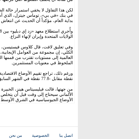
لكن هذا التفاؤل لا يخفي استمرار حالة الضب
في بنك «في بي»، توماس جيتزل، الذي أشا
بداية العام، مؤكداً أن الحديث عن انتعاش ا
الولايات المتحدة وإيران لإنهاء النزاع.
وفي تعليق لافت، قال كلاوس فيستيسن، كبي
الكلي، إن مجموعة من العوامل الإيجابية، من
العالمية إلى مستويات تقترب من قممها الت
الملحوظ في معنويات المستثمرين.
نقطة مقابل -77.8 نقطة في الشهر السابق، ما يعكس استمرار ضعف النشاط الاقتصادي الراهن.
من جهتها، قالت فيليسيتاس هينز، الخبيرة 
الألماني سيحتاج إلى وقت قبل أن يتخلص 
الأوضاع الجيوسياسية في الشرق الأوسط بص
اتصل بنا
الخصوصية
من نحن