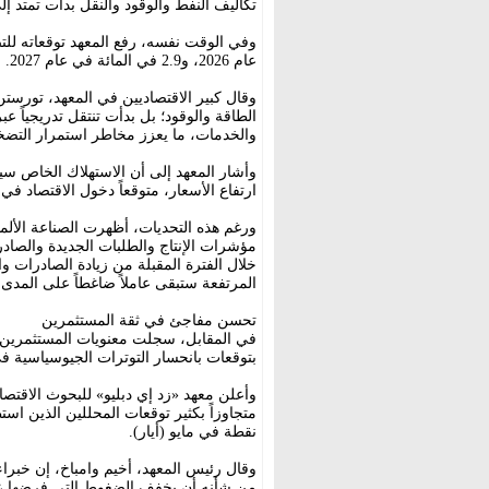
تكاليف النفط والوقود والنقل بدأت تمتد 
عام 2026، و2.9 في المائة في عام 2027.
وقال كبير الاقتصاديين في المعهد، تور
الطاقة والوقود؛ بل بدأت تنتقل تدريجياً ع
والخدمات، ما يعزز مخاطر استمرار التضخ
وأشار المعهد إلى أن الاستهلاك الخاص س
ارتفاع الأسعار، متوقعاً دخول الاقتصاد في حا
ورغم هذه التحديات، أظهرت الصناعة الألما
مؤشرات الإنتاج والطلبات الجديدة والصادر
خلال الفترة المقبلة من زيادة الصادرات و
المرتفعة ستبقى عاملاً ضاغطاً على المدى 
تحسن مفاجئ في ثقة المستثمرين
في المقابل، سجلت معنويات المستثمرين ال
بتوقعات بانحسار التوترات الجيوسياسية ف
نقطة في مايو (أيار).
وقال رئيس المعهد، أخيم وامباخ، إن خبراء 
من شأنه أن يخفف الضغوط التي فرضها عل