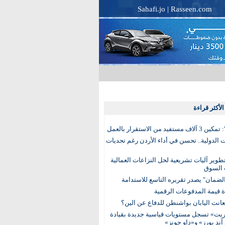
Sahafi.jo
|
Rasseen.com
لأكثر قراءة
تفيد من الاستقرار بالعمل
الدولية.. تحسن في أداء الأردن رغم تحديات
وير آليات تشريعية لحل النزاعات العمالية
 السوق
ضمان" يصدر تقريره التاسع للاستدامة
عانت اليابان بواشنطن للدفاع عن الين؟
يت» تسجل مستويات قياسية جديدة بقيادة
آند بورز» و«داو جونز»