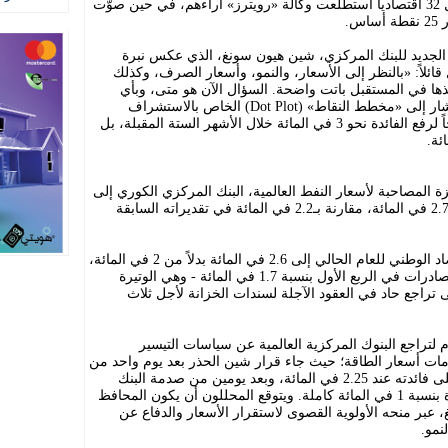
المائة، وهو القرار الذي توقعه 30 من أصل 32 اقتصادياً استطلعت وكالة «رويترز» آراءهم، في حين صوَّت
س.
 الجديد للبنك المركزي، شين هيون سونغ، الذي عكس نبرة
لاً: «بالنظر إلى الأسعار، والنمو، وأسعار الصرف، وكذلك
ها في المستقبل باتت واضحة. السؤال الآن هو متى، وبأي
سرعة سنرفع الفائدة، وإلى أي مدى». وأشار إلى «مخطط النقاط» (Dot Plot) الخاص بالاستشراف
المستقبلي للبنك، والذي أظهر تحيزاً واضحاً لرفع الفائدة نحو 3 في المائة خلال الأشهر الستة المقبلة، بل
 المصاحبة لأسعار النفط العالمية، البنك المركزي الكوري إلى
رفع توقعاته لمعدل التضخم هذا العام إلى 2.7 في المائة، مقارنة بـ2.2 في المائة في تقديراته السابقة
في المقابل، رفع البنك توقعاته لنمو الاقتصاد الوطني للعام الحالي إلى 2.6 في المائة بدلاً من 2 في المائة،
مدفوعاً بالتوسع القوي والتاريخي لقطاع الصادرات في الربع الأول بنسبة 1.7 في المائة - وهي الوتيرة
راجع حاد في العقود الآجلة لسندات الخزانة لأجل ثلاث
لتراجع البنوك المركزية العالمية عن سياسات التيسير
ات أسعار الطاقة؛ حيث جاء قرار شين الحذر بعد يوم واحد من
إبقاء بنك الاحتياطي النيوزيلندي بصعوبة على فائدته عند 2.25 في المائة، وبعد يومين من صدمة البنك
المركزي السريلانكي للأسواق برفع الفائدة بنسبة 1 في المائة كاملة. ويتوقع المحللون أن يكون المحافظ
، عبر منحه الأولوية القصوى لاستقرار الأسعار والدفاع عن
نمو.