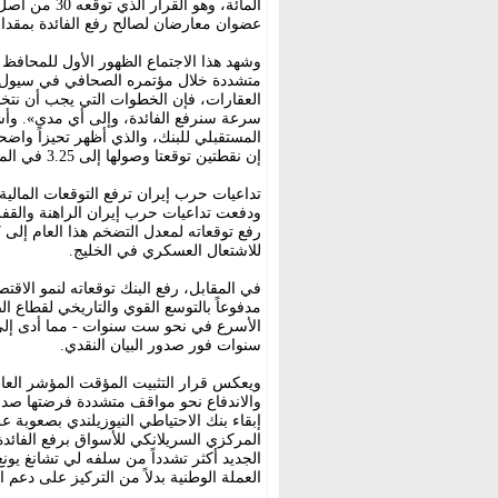
عضوان معارضان لصالح رفع الفائدة بمقدار 25 نقطة أسا
وشهد هذا الاجتماع الظهور الأول للمحافظ
متشددة خلال مؤتمره الصحافي في سيول قائ
العقارات، فإن الخطوات التي يجب أن نتخذ
إن نقطتين توقعتا وصولها إلى 3.25 في المائة.
تداعيات حرب إيران ترفع التوقعات المالية
ودفعت تداعيات حرب إيران الراهنة والقفزة
للاشتعال العسكري في الخليج.
الأسرع في نحو ست سنوات - مما أدى إلى ت
سنوات فور صدور البيان النقدي.
ويعكس قرار التثبيت المؤقت المؤشر العام 
والاندفاع نحو مواقف متشددة فرضتها صدم
الجديد أكثر تشدداً من سلفه لي تشانغ يونغ
العملة الوطنية بدلاً من التركيز على دعم ال