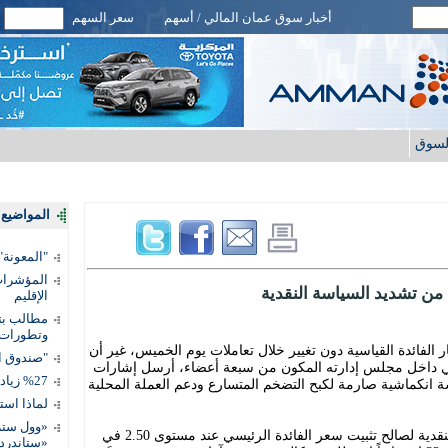
أخبار سوق عمان المالي / أسهم
سعر السهم
لسوق
المواضيع ا
"المعونة": تمكين 3 آلاف مس
المؤشرات 
من تشديد السياسة النقدية
الإقليم
مطالب بتط
وتطورات
 الفائدة القياسية دون تغيير خلال تعاملات يوم الخميس، غير أن
"صندوق ال
بطي داخل مجلس إدارته المكون من سبعة أعضاء، أرسل إشارات
%27 زيادة قيمة المدفوعات الرقمية
 انكماشية صارمة لكبح التضخم المتسارع ودعم العملة المحلية
لماذا است
«وول ستر
وصوَّت خمسة أعضاء في لجنة السياسة النقدية لصالح تثبيت سعر الفائدة الرئيسي عند مستوى 2.50 في
«ستاندرد 