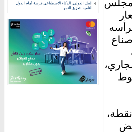
ر مجلس
البنك الدولي: الذكاء الاصطناعي فرصة أمام الدول
النامية لتعزيز النمو
ار
يرأسه
صناع
جاري،
وط
جع مؤشر «داو جونز» بنحو 200 نقطة،
نخفض