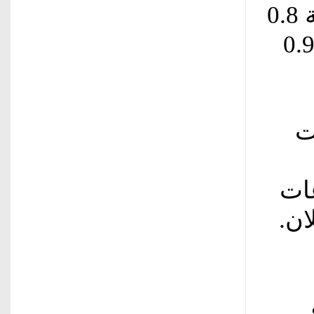
مؤشر «ستاندرد آند بورز 500» بنسبة 0.8
ي المائة، وخسر مؤشر «ناسداك» 0.9
ت
عات
ان.