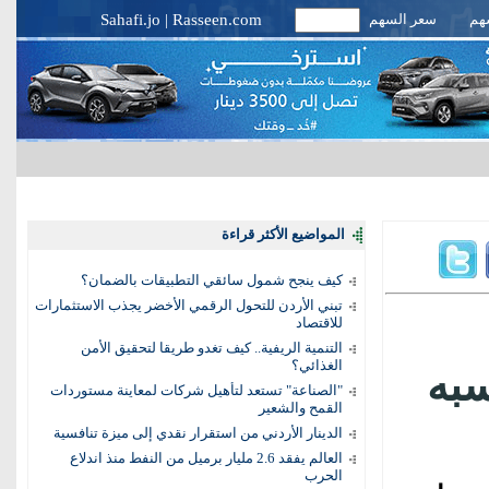
سهم
سعر السهم
Rasseen.com
|
Sahafi.jo
المواضيع الأكثر قراءة
كيف ينجح شمول سائقي التطبيقات بالضمان؟
تبني الأردن للتحول الرقمي الأخضر يجذب الاستثمارات
للاقتصاد
التنمية الريفية.. كيف تغدو طريقا لتحقيق الأمن
الغذائي؟
سبه
"الصناعة" تستعد لتأهيل شركات لمعاينة مستوردات
القمح والشعير
الدينار الأردني من استقرار نقدي إلى ميزة تنافسية
العالم يفقد 2.6 مليار برميل من النفط منذ اندلاع
الحرب