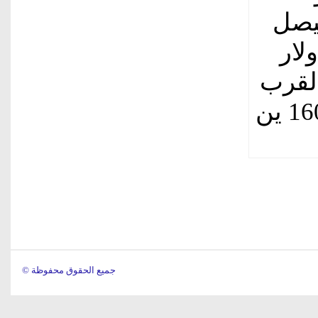
 ليصل
دولار
القرب
من مستوياته السابقة، مسجلاً 160.435 ين
© جميع الحقوق محفوظة