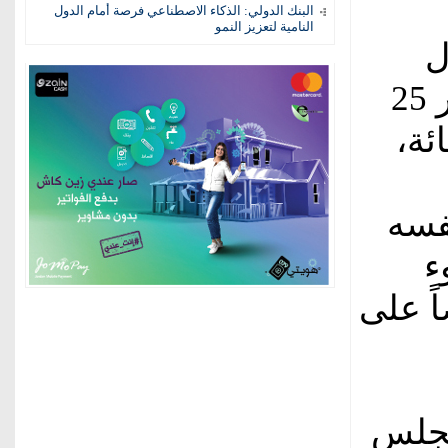
البنك الدولي: الذكاء الاصطناعي فرصة أمام الدول
النامية لتعزيز النمو
ل
اتفاقية إعادة الشراء «الريبو» بمقدار 25
 في المائة،
فسه
وء
ً على
مجلس