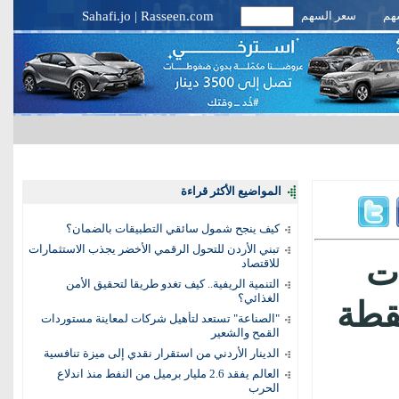
سهم
سعر السهم
Rasseen.com
|
Sahafi.jo
المواضيع الأكثر قراءة
كيف ينجح شمول سائقي التطبيقات بالضمان؟
تبني الأردن للتحول الرقمي الأخضر يجذب الاستثمارات
ت
للاقتصاد
التنمية الريفية.. كيف تغدو طريقا لتحقيق الأمن
الغذائي؟
و«الريبو العكسي» 25 نقطة
"الصناعة" تستعد لتأهيل شركات لمعاينة مستوردات
القمح والشعير
الدينار الأردني من استقرار نقدي إلى ميزة تنافسية
العالم يفقد 2.6 مليار برميل من النفط منذ اندلاع
الحرب