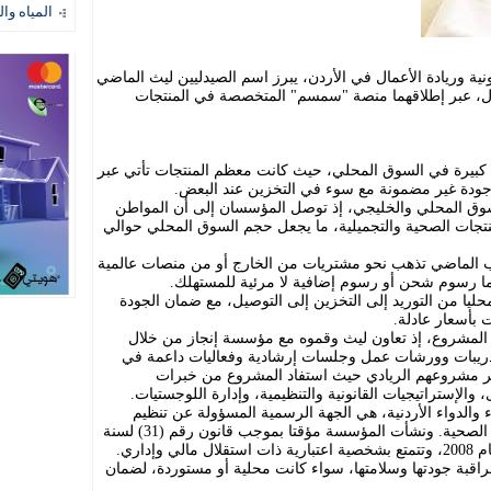
المياه وال
ونية وريادة الأعمال في الأردن، يبرز اسم الصيدليين ليث الماضي
ل، عبر إطلاقهما منصة "سمسم" المتخصصة في المنتجات
كبيرة في السوق المحلي، حيث كانت معظم المنتجات تأتي عبر
 وجودة غير مضمونة مع سوء في التخزين عند البعض.
ق المحلي والخليجي، إذ توصل المؤسسان إلى أن المواطن
نحو 80 دولارا على المنتجات الصحية والتجميلية، ما يجعل حجم السوق المحلي حوالي
ب الماضي تذهب نحو مشتريات من الخارج أو من منصات عالمية
ما رسوم شحن أو رسوم إضافية لا مرئية للمستهلك.
حليا من التوريد إلى التخزين إلى التوصيل، مع ضمان الجودة
ت بأسعار عادلة.
المشروع، إذ تعاون ليث وقموه مع مؤسسة إنجاز من خلال
mySTA، حيث تلقيا تدريبات وورشات عمل وجلسات إرشادية وفعاليات داعمة في
ر مشروعهم الريادي حيث استفاد المشروع من خبرات
لإستراتيجيات القانونية والتنظيمية، وإدارة اللوجستيات.
والدواء الأردنية، هي الجهة الرسمية المسؤولة عن تنظيم
ومراقبة قطاعي الغذاء والدواء والمنتجات الصحية. ونشأت المؤسسة مؤقتا بموجب قانون رقم (31) لسنة
قبة جودتها وسلامتها، سواء كانت محلية أو مستوردة، لضمان