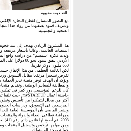
الغد-ديمة محبوبة
مع التطور المتسارع لقطاع التجارة الإلكتر
وشريف قموه بصفتهما من رواد هذا المجا
الصحية والتجميلية.
هذا المشروع الريادي يهدف إلى سد فجوة 
المنصات العالمية، وغالبا بأسعار مرتفعة
ولدت فكرة "سمسم" من دراسة واقع السو
الأردني ينفق سنويا 
650 مليون دولار تقريبا.
لكن الغالبية العظمى من هذا الإنفاق حس
تفرض تسعيرا مرتفعا مقابل التسويق ورب
ويؤكد أن الهدف توفر منصة تدير العملية م
والمطابقة للمعايير الوطنية، وتقديم منتجا
كان للدعم المؤسسي دور كبير في تمكين 
حاضنة أعمال RTUP
أكثر من مجال ليتمكنوا من تأسيس وتطوي
المرشدين في التسويق، ودراسات الجدوى، وا
ويشير الماضي بأن المؤسسة العامة للغذاء 
2003، ثم أصبح لها قانون دائم رقم (41) لعام 2008، وتتمتع بشخصية اعتبارية ذات استقلال مالي وإداري.
ومن مهامها ترخيص وتسجيل المنتجات ومرا
حماية صحة المستهلك.