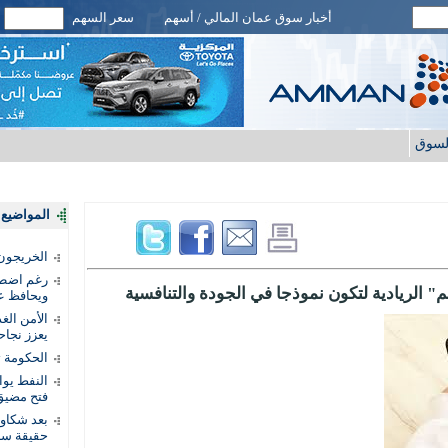
أخبار سوق عمان المالي / أسهم
سعر السهم
لسوق
المواضيع ا
الخريجون.
رغم اضطرا
الريادية لتكون نموذجا في الجودة والتنافسية
ويحافظ عل
الأمن الغ
يعزز نجاح
الحكومة 
النفط يو
فتح مضيق
بعد شكاو
حقيقة سر