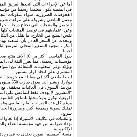
أما عن الإجراءات التي اتخذها الفريق ا
في المنصة يكون معتمدا رسميا من مؤسسة ا
الفحوصات الضرورية، سواء لمكونات التجميل
وعمل الماضي وشريكه على مراعاة شروط
التجميل والمنتجات التي تحتاج درجات حرار
وعن اعتماديتهم في توصيل المنتجات كلها 
نفس المنتج من الخارج، ما يقلل من التك
ويتحدث عن السعر العادل بأن المنصة تهدف
أمكن، متجنبة التسعير المحلي المرتفع النا
أحيانا.
يقول الماضي "أكثر 
مؤسسات رسمية، مما يعزز الثقة لدى المس
ويؤكد توفر المعلومات الشفافة عن الموا
المشتري على اتخاذ قرار مستنير.
دولارا. و
من هذا السوق، فإن العائدات محققة، مع إ
"المشروع لا يهدف فقط للتنافس على ال
أفريقيا، ليكون بديلا محليا للمتاجر العا
ورغم كل هذه الميزات، أمام الماضي وقموه
تمتلك سيولة وسمعة أكبر، وضرورة الحفا
سريع.
والتقلبات في تكاليف الاستيراد إذا لجأوا 
تزداد صرامة من جهة مؤسسة الغذاء والدواء
الإلكترونية.
منصة "سمسم" نموذج يحتذى به في ريادة ا