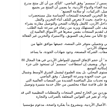
لمؤسس لـ"سمسم" وفق الماضي، "التأكد من أن كل منتج مدرج
لغذاء والدواء الأردنية، ما يضمن أن المنتج مر بجميع
، التركيبات، أو سلامة التصنيع".
 التخزين الصحيحة للمنتجات الحساسة مثل مستحضرات
ة خاصة، بحيث لا تتعرض للتلف أثناء التخزين والنقل.
داخل الأردن، كالنقل وأوقات الشحن والتوصيل مقارنة بشراء
اليف على المستهلك ويزيد من رضاه في سرعة تلبية الطلب.
 لتقديم المنتجات بنفس سعرها في الأسواق العالمية إن
تج غالبا من مصاريف التسويق، والاستيراد والتخزين غير الفعالة
من 10 آلاف منتج صحي وتجميلي متوفر على المنصة، جميعها موافق عليها من
تهلك الأردني".
صفات، الشركة المصنعة، وجود شهادات الجودة، ما يساعد
ليث الماضي أكد في مقابلة مع جريدة "الغد" أن حجم الإنفاق السنوي للمواطن الأردني في هذا المجال 80
يشير إلى سوق يقارب 650 مليون دولار. ويضيف إن استطاعت "سمسم" أن تستحوذ على جزء
مكانية التوسع.
مستوى المحلي، بل يمتد الطموح ليشمل الشرق الأوسط وشمال
لمية من حيث الجودة وسرعة التوصيل"، وفق الماضي.
 تحديات مثل المنافسة الشديدة من المنصات العالمية التي
ظ على قاعدة عملاء مخلصين من خلال خدمة متميزة وتوصيل
لموردين من الخارج لبعض المنتجات والمتطلبات التنظيمية التي قد
، أو تغير في القوانين المتعلقة بالضرائب والتجارة
لأعمال الأردنية، ومشروع بدأ بفكرة واضحة، مدعوم مؤسسيا