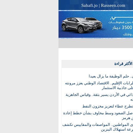
Sahafi.jo
|
Rasseen.com
لأكثر قراءة
. حلم الوظيفة ما يزال بعيدا
بات الإقليم.. الاقتصاد الوطني يعزز مرونته
ى جاذبية الاستثمار
ذائي في الأردن يسير بثقة.. وقياس الجاهزية
ه
تطرح عطاء لتعزيز مخزون النفط
اصل الصعود وسط مخاوف بشأن خطط إعادة
 هرمز
ى المواطنين.. المواصفات والمقاييس تكشف
عة استهلاك البنزين