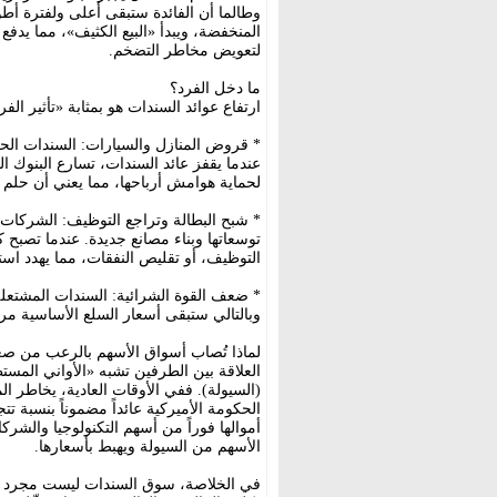
وطالما أن الفائدة ستبقى أعلى ولفترة أط
المنخفضة، ويبدأ «البيع الكثيف»، مما يدف
لتعويض مخاطر التضخم.
ما دخل الفرد؟
ارتفاع عوائد السندات هو بمثابة «تأثير ا
* قروض المنازل والسيارات: السندات الح
عندما يقفز عائد السندات، تسارع البنوك ال
لحماية هوامش أرباحها، مما يعني أن حلم
* شبح البطالة وتراجع التوظيف: الشركات 
توسعاتها وبناء مصانع جديدة. عندما تصبح كلف
التوظيف، أو تقليص النفقات، مما يهدد است
* ضعف القوة الشرائية: السندات المشتعلة
وبالتالي ستبقى أسعار السلع الأساسية مرت
لماذا تُصاب أسواق الأسهم بالرعب من صع
العلاقة بين الطرفين تشبه «الأواني المس
(السيولة). ففي الأوقات العادية، يخاطر ال
أموالها فوراً من أسهم التكنولوجيا والشرك
الأسهم من السيولة ويهبط بأسعارها.
في الخلاصة، سوق السندات ليست مجرد شا