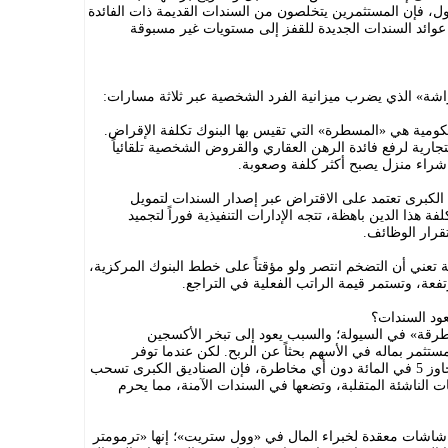
ول، فإن المستثمرين يتخلصون من السندات القديمة ذات الفائدة
ع عوائد السندات الجديدة للقفز إلى مستويات غير مسبوقة
لفراشة» الذي يضرب ميزانية الفرد الشخصية عبر ثلاثة مسارات:
كومية هي «المسطرة» التي تقيس بها البنوك تكلفة الإقراض.
تجارية لرفع فائدة الرهن العقاري والقروض الشخصية تلقائياً
 شراء منزل يصبح أكثر كلفة وصعوبة.
الكبرى تعتمد على الاقتراض عبر إصدار السندات لتمويل
ة هذا الدين باهظة، تتجه الإدارات التنفيذية فوراً لتجميد
قرار الوظائف.
 تعني أن التضخم انتصر ولو مؤقتاً على خطط البنوك المركزية،
فعة، وتستمر قيمة الراتب الفعلية في التراجع.
ود السندات؟
تطرقة» في السيولة؛ والسبب يعود إلى تبخر الأكسجين
مستثمر بماله في الأسهم بحثاً عن الربح. لكن عندما توفر
الحكومة الأميركية عائداً مضموناً بنسبة تتجاوز 5 في المائة دون أي مخاطرة، فإن الصناديق الكبرى تسحب
ات الناشئة المتقلبة، وتضعها في السندات الآمنة، مما يحرم
شات معقدة لخبراء المال في «وول ستريت»؛ إنها «ترمومتر