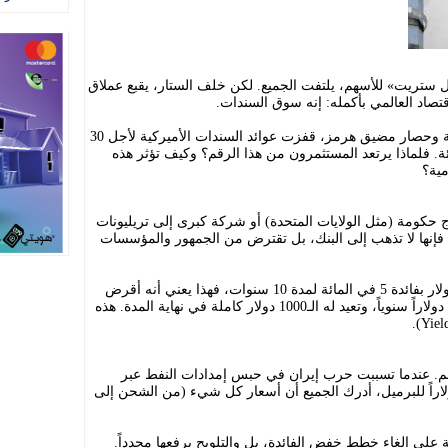
ستريت» للأسهم، يلتفت الجميع. لكن خلف الستار، يقبع عملاق
قتصاد العالمي بأكمله: إنه سوق السندات.
مؤخراً، ومع اشتعال التوترات الجيوسياسية وحصار مضيق هرمز، قفزت عوائد السندات الأميركية لأجل 30
توى قياسي بلغ 5.16 في المائة. فلماذا يرتعد المستثمرون من هذا الرقم؟ وكيف تؤثر هذه
مية؟
ج حكومة (مثل الولايات المتحدة) أو شركة كبرى إلى تريليونات
 فإنها لا تذهب إلى البنك، بل تقترض من الجمهور والمؤسسات
فإذا اشترى أي شخص سنداً بقيمة 1000 دولار بفائدة 5 في المائة لمدة 10 سنوات، فهذا يعني أنه أقرض
الحكومة أمواله، وفي المقابل ستمنحه 50 دولاراً سنوياً، وتعيد له الـ1000 دولار كاملة في نهاية المدة. هذه
م. عندما تسببت حرب إيران في حبس إمدادات النفط عبر
هرمز وقفز خام برنت فوق 111 دولاراً للبرميل، أدرك الجميع أن أسعار كل شيء (من الشحن إلى
 على إلغاء خطط خفض الفائدة، بل والتلويح برفعها مجدداً.