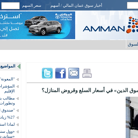
أخبار سوق عمان المالي / أسهم
سعر السهم
لسوق
المواضيع ا
"المعونة": تمكين 3 آلاف مس
المؤشرات 
وق الدين» في أسعار السلع وقروض المنازل؟
الإقليم
مطالب بتط
وتطورات
"صندوق ال
%27 زيادة قيمة المدفوعات الرقمية
لماذا است
«وول ستر
«ستاندرد 