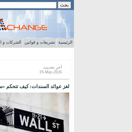
الرئيسية
تشريعات و قوانين
الشركات و ا
آخر تحديث
19-May-2026
لغز عوائد السندات: كيف تتحكم «س