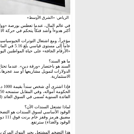
الرياض: «الشرق الأوسط»
في عالم المال، عندما تعطس بورصة «وول 
أكثر هدوءاً وأشد فتكاً يتحكم في حركة الا
عاماً إلى مس
«الأرقام الجافة» على حياة المواطنين اليو
ما هو السند؟
السند هو باختصار «ورقة دين». عندما تحتا
الدولارات لتمويل مشاريعها أو سد عجزها،
الاستثمارية.
الفائدة السنوية تُسمى في السوق العائد (Yield).
لماذا تشتعل السندات الآن؟
الوقود الأساسي لسوق السندات هو التضخ
مضيق 
الوقود والغذاء) سترتفع.
هذا التضخم المشتعل يجبر البنوك المركزية