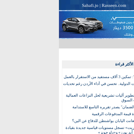
Sahafi.jo
|
Rasseen.com
لأكثر قراءة
تفيد من الاستقرار بالعمل
الدولية.. تحسن في أداء الأردن رغم تحديات
وير آليات تشريعية لحل النزاعات العمالية
 السوق
ضمان" يصدر تقريره التاسع للاستدامة
عانت اليابان بواشنطن للدفاع عن الين؟
يت» تسجل مستويات قياسية جديدة بقيادة
آند بورز» و«داو جونز»