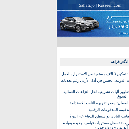
Sahafi.jo
|
Rasseen.com
لأكثر قراءة
تفيد من الاستقرار بالعمل
الدولية.. تحسن في أداء الأردن رغم تحديات
وير آليات تشريعية لحل النزاعات العمالية
 السوق
ضمان" يصدر تقريره التاسع للاستدامة
عانت اليابان بواشنطن للدفاع عن الين؟
يت» تسجل مستويات قياسية جديدة بقيادة
آند بورز» و«داو جونز»