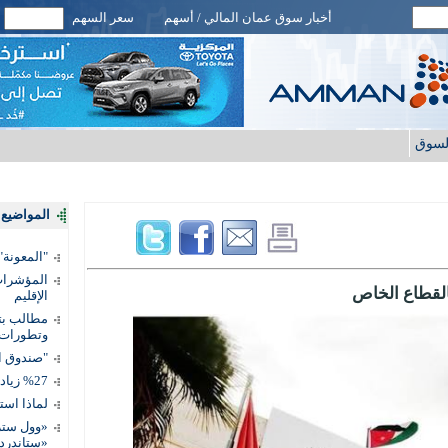
أخبار سوق عمان المالي / أسهم
سعر السهم
لسوق
المواضيع ا
"المعونة": تمكين 3 آلاف مس
المؤشرات 
الإقليم
مطالب بتط
وتطورات
"صندوق ال
%27 زيادة قيمة المدفوعات الرقمية
لماذا است
«وول ستر
«ستاندرد 