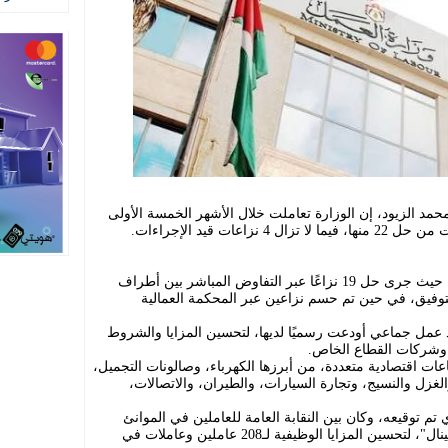
حمد الزيود، إن الوزارة تعاملت خلال الأشهر الخمسة الأولى
وأضاف، إن آليات تسوية النزاعات تنوعت، حيث جرى حل 19 نزاعًا عبر التفاوض المباشر بين أطراف
التوفيق، في حين تم حسم نزاعين عبر المحكمة العمالية
إلى أن الوزارة وقّعت كذلك 20 عقد عمل جماعي أودعت رسميًا لديها، لتحسين المزايا والشروط
وشركات القطاع الخاص.
ات اقتصادية متعددة، من أبرزها الكهرباء، وصالونات التجميل،
والغزل والنسيج، وتجارة السيارات، والطيران، والاتصالات،
تم توقيعه، وكان بين النقابة العامة للعاملين في الموانئ
البحرية والتخليص وشركة "إي بي إم تيرمينال"، لتحسين المزايا الوظيفية لـ208 عاملين وعاملات في