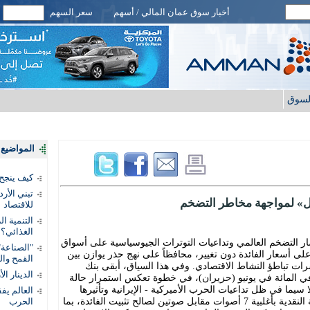
أخبار سوق عمان المالي / أسهم
سعر السهم
لسوق
المواضيع ا
كيف ينجح
تبني الأر
ّال» لمواجهة مخاطر التضخم
للاقتصاد
التنمية ا
الغذائي؟
 التضخم العالمي وتداعيات التوترات الجيوسياسية على أسواق
"الصناعة"
 على أسعار الفائدة دون تغيير، محافظاً على نهج حذر يوازن بين
القمح وال
 تباطؤ النشاط الاقتصادي. وفي هذا السياق، أبقى بنك
الدينار ا
لترا أسعار الفائدة دون تغيير عند 3.75 في المائة في يونيو (حزيران)، في خطوة تعكس استمرار حالة
ما في ظل تداعيات الحرب الأميركية - الإيرانية وتأثيرها
على أسعار الطاقة. وصوّتت لجنة السياسة النقدية بأغلبية 7 أصوات مقابل صوتين لصالح تثبيت الفائدة، بما
الحرب