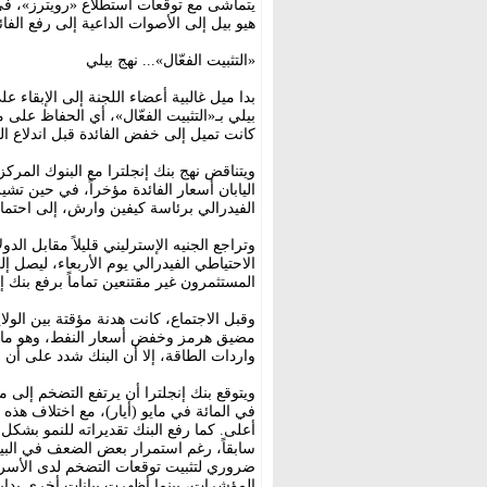
يتماشى مع توقعات استطلاع «رويترز»، في 
هيو بيل إلى الأصوات الداعية إلى رفع الفائدة بمقدار 
«التثبيت الفعّال»... نهج بيلي
بدا ميل غالبية أعضاء اللجنة إلى الإبقاء 
بيلي بـ«التثبيت الفعّال»، أي الحفاظ عل
كانت تميل إلى خفض الفائدة قبل اندلاع الن
ويتناقض نهج بنك إنجلترا مع البنوك المرك
اليابان أسعار الفائدة مؤخراً، في حين تشي
الفيدرالي برئاسة كيفين وارش، إلى احتمال ر
وتراجع الجنيه الإسترليني قليلاً مقابل الد
المستثمرون غير مقتنعين تماماً برفع بنك إن
وقبل الاجتماع، كانت هدنة مؤقتة بين الول
مضيق هرمز وخفض أسعار النفط، وهو ما قد ي
واردات الطاقة، إلا أن البنك شدد على أن 
في المائة في مايو (أيار)، مع اختلاف هذ
سابقاً، رغم استمرار بعض الضعف في البيان