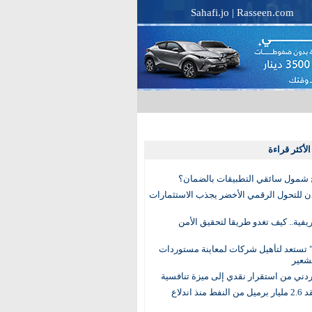
Sahafi.jo
|
Rasseen.com
لأكثر قراءة
 شمول سائقي التطبيقات بالضمان؟
دن للتحول الرقمي الأخضر يجذب الاستثمارات
لريفية.. كيف تغدو طريقا لتحقيق الأمن
 تستعد لتأهيل شركات لمعاينة مستوردات
شعير
لأردني من استقرار نقدي إلى ميزة تنافسية
العالم يفقد 2.6 مليار برميل من النفط منذ اندلاع