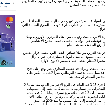
حين انضمّت العضوة الخارجية ميغان غرين وكبير الاقتصاديين
البنك الد
25 نقطة أساس.
النامية لت
على السياسة النقدية دون تغيير، في إطار ما وصفه المحافظ أندرو
ى مستوى تشديد نقدي فعلي مقارنة بتوقعات السوق السابقة التي
زاع.
زية الأخرى، حيث رفع كل من البنك المركزي الأوروبي، وبنك
ر التوقعات في الولايات المتحدة، عقب اجتماع الاحتياطي
فع الفائدة لاحقاً هذا العام.
ولار بعد القرار، مواصلاً خسائره الحادة التي أعقبت قرار مجلس
الاحتياطي الفيدرالي يوم الأربعاء، ليصل إلى أدنى مستوى له منذ 7 أبريل (نيسان)، في حين لا يزال
جلترا لأسعار الفائدة حتى ديسمبر (كانون الأول).
ايات المتحدة وإيران قد خففت المخاوف عبر توقع إعادة فتح
مثل دعماً للاقتصاد البريطاني نظراً لاعتماده الكبير على
مخاطر التضخم لم تتبدد بعد.
ويتوقع بنك إنجلترا أن يرتفع التضخم إلى ما فوق 3.25 في المائة في الربع الأخير من العام، مقارنة بـ2.8
ه التقديرات عن سيناريوهات سابقة كانت تشير إلى مستويات
أعلى. كما رفع البنك تقديراته للنمو بشكل طفيف إلى 0.2 في المائة بربع سنوي، مقابل 0.1 في المائة
ات الشهرية الأخيرة. وأكد بيل وغرين أن رفع الفائدة الآن
ضروري لتثبيت توقعات التضخم لدى الأسر، التي ارتفعت إلى أعلى مستوياتها منذ 2009 في بعض
المؤشرات، بينما أظهرت بيانات أخرى بداية تراجع طفيف. ولا يزال التضخم البريطاني أعلى من هدف 2