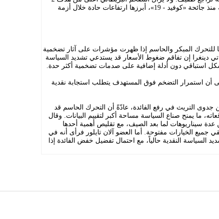
في المائة منذ سنوات، بعد صدمات متتالية منذ جائحة «كوفيد - 19»، أبرزها ارتفاعات حادة خلال أزمة
ها للتحرك المبكر والحاسم إذا ظهرت مؤشرات على آثار تضخمية
اتي دينغرا إن تفاقم ضغوط الأسعار قد يستدعي تشديد السياسة
دة بشكل استباقي دون أدلة إضافية على صدمات تضخمية أكثر حدة.
إلى أن استمرار التضخم فوق المستهدف يتطلب استجابة نقدية
جدوى التريث في رفع الفائدة، عادّةً أن التحرك الحاسم قد
ته، ما يمنح صناع السياسة مساحة أكبر لتقييم البيانات. وقال
عدة سيناريوهات لما بعد الصيف، مع تقليص أهمية أحدها
بقي جميع الخيارات مفتوحة. أما العضو آلان تايلور فرأى أنه في
ديد السياسة النقدية حالياً، مع احتمال تفضيل خفض الفائدة إذا