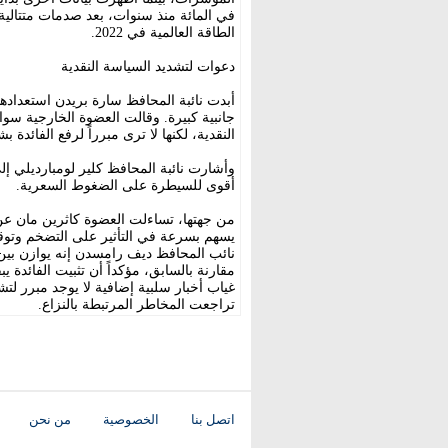
الطاقة العالمية في 2022.
دعوات لتشديد السياسة النقدية
أبدت نائبة المحافظ سارة بريدن استعداد
جانبية كبيرة. وقالت العضوة الخارجية سو
النقدية، لكنها لا ترى مبرراً لرفع الفائ
وأشارت نائبة المحافظ كلير لومبارديلي 
أقوى للسيطرة على الضغوط السعرية.
من جهتها، تساءلت العضوة كاثرين مان عن 
يسهم بسرعة في التأثير على التضخم وتوقعا
نائب المحافظ ديف رامسدن إنه يوازن بين 
مقارنة بالسابق، مؤكداً أن تثبيت الفائدة ي
غياب أخبار سلبية إضافية لا يوجد مبرر لتش
تراجعت المخاطر المرتبطة بالنزاع.
اتصل بنا
الخصوصية
من نحن