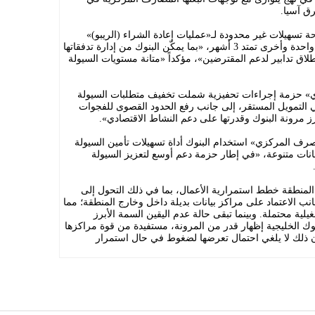
ق آسيا.
تسهيلات غير محدودة لـ«عمليات إعادة الشراء (الريبو)»
بالريال القطري، إلى جانب تسهيلات لليلة واحدة وأخرى تمتد 3 أشهر، «بما يمكّن البنوك من إدارة تدفقاتها
طلاق تدابير لدعم المقترضين»، مؤكداً «متانة مستويات السيولة
ي» حزمة إجراءات تحفيزية شملت تخفيف متطلبات السيولة
ي التمويل المستقر، إلى جانب رفع الحدود القصوى للفجوات
ز مرونة البنوك وقدرتها على دعم النشاط الاقتصادي».
صرف المركزي» استخدام البنوك أداة تسهيلات تأمين السيولة
مانات متنوعة، «في إطار حزمة دعم أوسع لتعزيز السيولة
المنطقة خطط استمرارية الأعمال، بما في ذلك التحول إلى
نب الاعتماد على مراكز بيانات بديلة داخل وخارج المنطقة؛ مما
ية محتملة. وبينما تبقى حالة عدم اليقين السمة الأبرز
لبنوك الخليجية إظهار قدر من المرونة، مستفيدة من قوة مراكزها
ان ذلك لا يلغي احتمال تعرضها لضغوط في حال استمرار