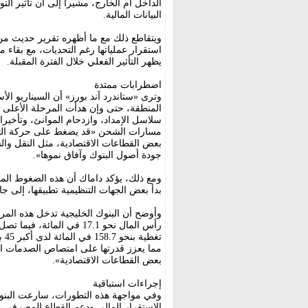
الداخل أم الخارج، مشيراً إلى أن تأثير 
البيانات المالية.
ويتقاطع ذلك مع ما أظهره تقرير حديث من 
استقرار عملياتها رغم التحديات، مع بقاء
يظهر التأثير الفعلي خلال الفترة المقبلة.
اضطرابات ممتدة
وترى «ستاندرد آند بورز» أن السيناريو 
المنطقة، حتى وإن هدأت المرحلة الأعلى ح
سلاسل الإمداد، وازدحام الموانئ، وتأخيرا
مسارات الشحن «قد يضغط على حركة التجا
بعض القطاعات الاقتصادية، مثل النقل والس
جودة أصول البنوك وآفاق نموها».
ومع ذلك، يؤكد داماك أن هذه الضغوط المحتم
بدأ بعض الجهات التنظيمية تطبيقها، إلى جا
وأوضح أن البنوك الخليجية تدخل هذه المر
تغ
مما يعزز قدرتها على امتصاص الصدمات ا
بعض القطاعات الاقتصادية».
إجراءات استباقية
وفي مواجهة هذه التطورات، سارعت البنوك 
الاستقرار المالي ودعم القطاع المصرفي، 