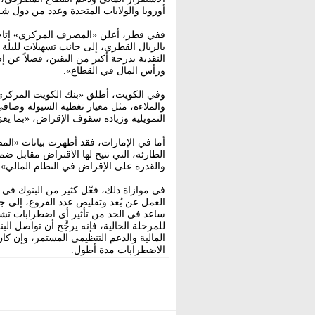
أوروبا والولايات المتحدة وعدد من دول شر
ففي قطر، أعلن «المصرف المركزي» إتاحة 
النقدية بدرجة أكبر من اليقين، فضلاً عن إ
ورأس المال في القطاع».
وفي الكويت، أطلق «بنك الكويت المركز
والملاءة، مثل معيار تغطية السيولة وصاف
التمويلية وزيادة سقوف الإقراض، «بما يعز
أما في الإمارات، فقد أظهرت بيانات «الم
الطارئة، التي تتيح لها الاقتراض مقابل ض
والقدرة على الإقراض في النظام المالي».
في موازاة ذلك، فعّل كثير من البنوك في 
العمل عن بُعد وتقليص عدد الفروع، إلى جا
ساعد في الحد من تأثير أي اضطرابات تشغيل
للمرحلة الحالية، فإنه يرجَّح أن تواصل ا
المالية والدعم التنظيمي المستمر، وإن ك
الاضطرابات مدة أطول.