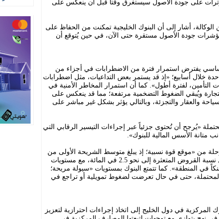
التوترات على جودة الأصول سيستغرق وقتاً قبل أن ينعكس على
الوكالة، أشار إلى أن البنوك الخليجية تمكنت من الحفاظ على
 مؤشرات جودة الأصول مستقرة حتى الآن، في حين يُتوقع أن
الأساسي يفترض استمرار فترة من الاضطرابات في أجزاء من
دة خلال أسابيع؛ «إذ قد يستمر بعض التداعيات، مثل اضطرابات
ت التأمين، لفترة أطول». كما أن استمرار المخاطر الأمنية في
رة ويُبقي الضغوط التضخمية مرتفعة؛ مما قد ينعكس على
ياحة والعقار والتجزئة، وبالتالي يؤثر بشكل غير مباشر على
لة «يُرجح أن تُحتوى جزئياً عبر إجراءات التيسير الرقابي التي
نب متانة الأسس المالية للبنوك».
حلة من «موقع قوة نسبية؛ إذ يبلغ متوسط الشريحة الأولى من
رأس المال نحو 17.1 في المائة، فيما تصل نسبة القروض المتعثرة إلى نحو 2.5 في المائة، مع مستويات
طية بنحو 158.7 في المائة لدى أكبر 45 بنكاً في المنطقة». كما تتمتع البنوك بمستويات «سيولة مريحة؛
لمحتملة، حتى في حال تعرضت لضغوط تمويلية أو تراجع في
المركزية في دول الخليج إلى اتخاذ إجراءات احترازية لتعزيز
في نهج يتوازى مع توجهات اتبعتها المصارف المركزية في