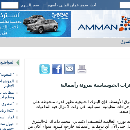
أخبار سوق عمان المالي / أسهم
سعر السهم
لسوق
المواضيع ا
"المعونة": تمكين 3 آلاف مس
المؤشرات 
وترات الجيوسياسية بمرونة رأسمالية
الإقليم
مطالب بتط
وتطورات
رق الأوسط، فإن البنوك الخليجية تظهر قدرة ملحوظة على
"صندوق ال
إجراءات تنظيمية استباقية، في وقت لا تزال فيه التداعيات
%27 زيادة قيمة المدفوعات الرقمية
واضحة.
لماذا است
ند بورز» العالمية للتصنيف الائتماني، محمد داماك، لـ«الشرق
«وول ستر
ل حتى الآن أي تدفقات رأسمالية خارجة كبيرة، سواء أكان من
«ستاندرد 