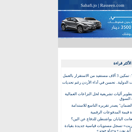
Sahafi.jo
|
Rasseen.com
لأكثر قراءة
تفيد من الاستقرار بالعمل
الدولية.. تحسن في أداء الأردن رغم تحديات
وير آليات تشريعية لحل النزاعات العمالية
 السوق
ضمان" يصدر تقريره التاسع للاستدامة
عانت اليابان بواشنطن للدفاع عن الين؟
يت» تسجل مستويات قياسية جديدة بقيادة
آند بورز» و«داو جونز»