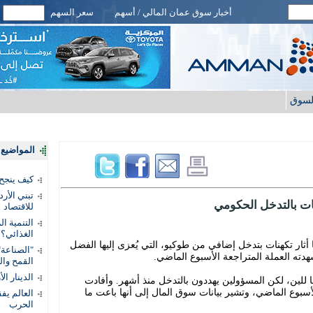
أخبار سوق عمان المالي / أسهم
سعر السهم
لسوق
المواضيع ا
كيف ينجح
تبني الأر
نات بالتدخل الحكومي
للاقتصاد
التنمية ا
الغذائي؟
 أثار تكهنات بتدخل إضافي من طوكيو، التي يُعزى إليها الفضل
"الصناعة"
دته العملة المتراجعة الأسبوع الماضي.
القمح وال
الدينار ا
ا للين، لكن المسؤولين يهددون بالتدخل منذ أشهر. وأفادت
سبوع الماضي، وتشير بيانات سوق المال إلى أنها باعت ما
الحرب