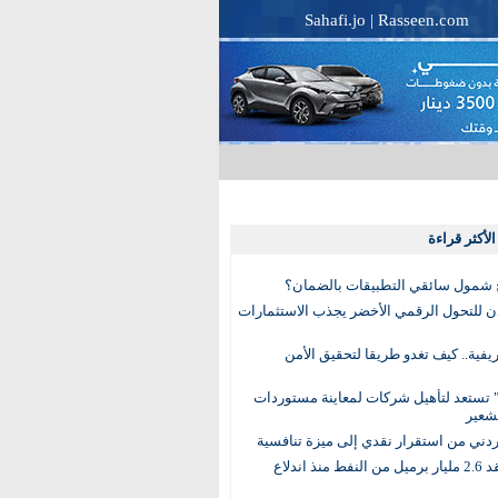
Sahafi.jo
|
Rasseen.com
لأكثر قراءة
 شمول سائقي التطبيقات بالضمان؟
دن للتحول الرقمي الأخضر يجذب الاستثمارات
لريفية.. كيف تغدو طريقا لتحقيق الأمن
 تستعد لتأهيل شركات لمعاينة مستوردات
شعير
لأردني من استقرار نقدي إلى ميزة تنافسية
العالم يفقد 2.6 مليار برميل من النفط منذ اندلاع