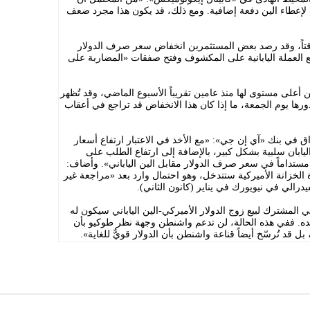
إعطاء الين دفعة إضافية. ومع ذلك، قد يكون هذا مجرد ضعف
ؤقتاً، وقد رصد بعض المستثمرين انخفاض سعر صرف الدولار
بيع العملة اليابانية على المكشوف وفتح صفقات «المضاربة على
أعلى مستوى لها منذ عامين تقريباً الأسبوع الماضي، وقد تُظهر
ورها يوم الجمعة، ما إذا كان هذا الانخفاض قد تراجع في أعقاب
ق في بنك «آي إن جي»: «مع الأخذ في الاعتبار ارتفاع أسعار
اليابان سلبية بشكل كبير، بالإضافة إلى ارتفاع الطلب على
ً مستداماً في سعر صرف الدولار مقابل الين الياباني». وأضاف:
 الخزانة الأميركية ستتدخل، وهو احتمال وارد بعد «مراجعة غير
يدرالي في نيويورك في يناير (كانون الثاني).
ني المشترك لبيع زوج الدولار الأميركي-الين الياباني سيكون له
ي وحده. ففي هذه الحالة، لن تدعم واشنطن وجهة نظر طوكيو بأن
قد تُرسّخ أيضاً قناعة واشنطن بأن الدولار قويٌّ للغاية».