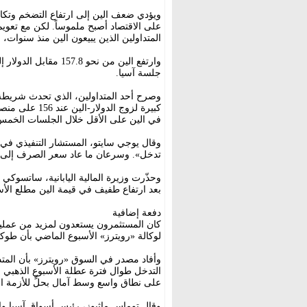
ويؤدي ضعف الين إلى ارتفاع التضخم وتكال
على الاقتصاد أصبح ملموساً. لكن مع تعوي
المتداولين الذين يبيعون الين منذ سنوات، 
جلسة آسيا.
وصرح أحد المتداولين، الذي تحدث شريطة 
كبيرة لزوج الد
في الين على الأقل خلال الجلسات الخمس
وقال يوجي سايتو، المستشار التنفيذي ف
تدخل». وسرعان ما عاد سعر الصرف إلى 156.4 مقابل الدولار، مما يشير إلى أن السوق تقاوم أي تدخل
وحذّرت وزيرة المالية اليابانية، ساتسوكي
بعد ارتفاع طفيف في قيمة الين مطلع الأ
دفعة إضافية
كان المستثمرون يستعدون لمزيد من عمليا
لوكالة «رويترز» الأسبوع الماضي بأن طو
وأفاد مصدر في السوق «رويترز» بأن المتدا
التدخل طوال فترة عطلة الأسبوع الذهبي في 
على نطاق واسع وسط آمال بحلٍّ للأزمة ال
وقال توماس ماثيوز، رئيس أسواق آسيا وا