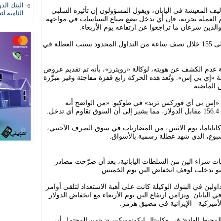
البنك الد
يف المعيشة في اليابان، ويقول المسؤولون إن تأثيره السلبي
النامية لت
م العملة بحرية، فإن أي تدخل يضع صناع السياسات في مواجهة
والذين سرعان ما تراجعوا عن ارتفاعه يوم الأربعاء.
وارتفع الين من نحو 157.8 مقابل الدولار إلى 155 خلال نصف ساعة من التداول المحدود بسبب العطلة في
عدم الكشف عن هويته، لوكالة «رويترز»، بأنه تم تقديم عروض
ولار-الين عند 156 على منصة «إي بي إس». وتُعد هذه الحركة رابع قفزة مفاجئة وغير مبرَّرة
 الماضية.
ي «إس بي آي فوركس تريد» في طوكيو: «من الواضح أنه
.
 كاتاياما، يوم الاثنين، من المضاربات في سوق الصرف الأجنبي،
سبوع، الذي شهد عطلة رسمية بالأسواق.
ت شراء الين من السلطات اليابانية، بعد أن صرّحت مصادر
كيو تدخلت لوقف انخفاض الين يوم الخميس.
ولين في البنوك الوكيلة كانت على أهبة الاستعداد لتلقي أوامر
اليابان. وتزامن ارتفاع الين يوم الأربعاء مع انخفاض الدولار
أميركية - الإيرانية في مضيق هرمز.
لمحيط الهادئ في «كابيتال إيكونوميكس»: «من المحتمل أن