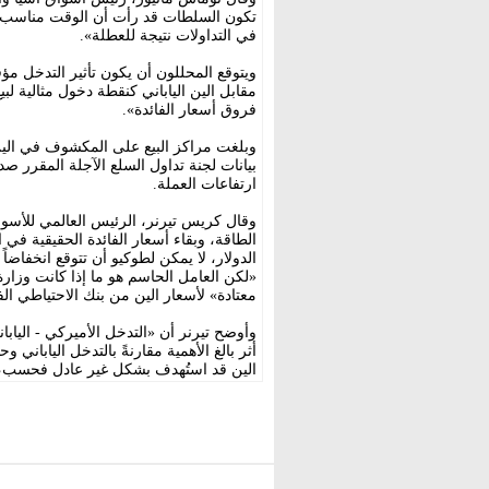
تكون السلطات قد رأت أن الوقت مناسب ل
في التداولات نتيجة للعطلة».
ويتوقع المحللون أن يكون تأثير التدخل م
مقابل الين الياباني كنقطة دخول مثالية ل
فروق أسعار الفائدة».
وبلغت مراكز البيع على المكشوف في الين 
بيانات لجنة تداول السلع الآجلة المقرر صد
ارتفاعات العملة.
وقال كريس تيرنر، الرئيس العالمي للأسوا
الطاقة، وبقاء أسعار الفائدة الحقيقية في 
الدولار، لا يمكن لطوكيو أن تتوقع انخفاضا
«لكن العامل الحاسم هو ما إذا كانت وزارة
معتادة» لأسعار الين من بنك الاحتياطي الف
وأوضح تيرنر أن «التدخل الأميركي - اليابا
أثر بالغ الأهمية مقارنةً بالتدخل اليابان
الين قد استُهدف بشكل غير عادل فحسب، بل 