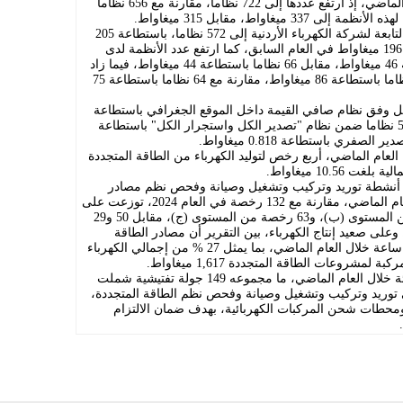
كما سجلت أنظمة العبور نموا خلال العام الماضي، إذ ارتفع عددها إلى 722 نظاما، مقارنة مع 656 نظاما
وبحسب التقرير، ارتفع عدد أنظمة العبور التابعة لشركة الكهرباء الأردنية إلى 572 نظاما، باستطاعة 205
ميغاواط، مقارنة مع 526 نظاما باستطاعة 196 ميغاواط في العام السابق، كما ارتفع عدد الأنظمة لدى
شركة كهرباء إربد إلى 74 نظاما باستطاعة 46 ميغاواط، مقابل 66 نظاما باستطاعة 44 ميغاواط، فيما زاد
عددها لدى شركة توزيع الكهرباء إلى 76 نظاما باستطاعة 86 ميغاواط، مقارنة مع 64 نظاما باستطاعة 75
إلى وجود 10,014 نظاما يعمل وفق نظام صافي القيمة داخل الموقع الجغرافي باستطاعة
إجمالية بلغت 41.3 ميغاواط، إضافة إلى 50 نظاما ضمن نظام "تصدير الكل واستجرار الكل" باستطاعة
لعام الماضي، أربع رخص لتوليد الكهرباء من الطاقة المتجددة
10.5 ميغاواط.
 أنشطة توريد وتركيب وتشغيل وصيانة وفحص نظم مصادر
الطاقة المتجددة إلى 170 رخصة، خلال العام الماضي، مقارنة مع 132 رخصة في العام 2024، توزعت على
79 رخصة من المستوى (أ)، و28 رخصة من المستوى (ب)، و63 رخصة من المستوى (ج)، مقابل 50 و29
 وعلى صعيد إنتاج الكهرباء، بين التقرير أن مصادر الطاقة
المتجددة ساهمت بإنتاج 7,114.5 غيغاواط/ ساعة خلال العام الماضي، بما يمثل 27 % من إجمالي الكهرباء
مشروعات الطاقة المتجددة 1,617 ميغاواط.
وفي إطار الرقابة على القطاع، نفذت الهيئة خلال العام الماضي، ما مجموعه 149 جولة تفتيشية شملت
 في توريد وتركيب وتشغيل وصيانة وفحص نظم الطاقة المتجددة،
 ومحطات شحن المركبات الكهربائية، بهدف ضمان الالتزام