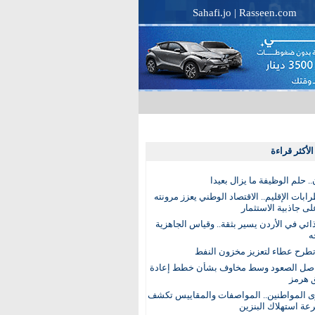
Sahafi.jo
|
Rasseen.com
لأكثر قراءة
. حلم الوظيفة ما يزال بعيدا
بات الإقليم.. الاقتصاد الوطني يعزز مرونته
ى جاذبية الاستثمار
ذائي في الأردن يسير بثقة.. وقياس الجاهزية
ه
تطرح عطاء لتعزيز مخزون النفط
اصل الصعود وسط مخاوف بشأن خطط إعادة
 هرمز
ى المواطنين.. المواصفات والمقاييس تكشف
عة استهلاك البنزين