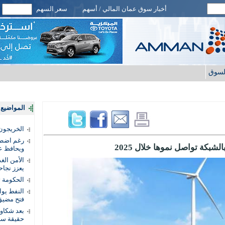
أخبار سوق عمان المالي / أسهم
سعر السهم
لسوق
المواضيع ا
الخريجون.
رغم اضطرا
شبكة تواصل نموها خلال 2025
ويحافظ عل
الأمن الغ
يعزز نجاح
الحكومة 
النفط يو
فتح مضيق
بعد شكاو
حقيقة سر