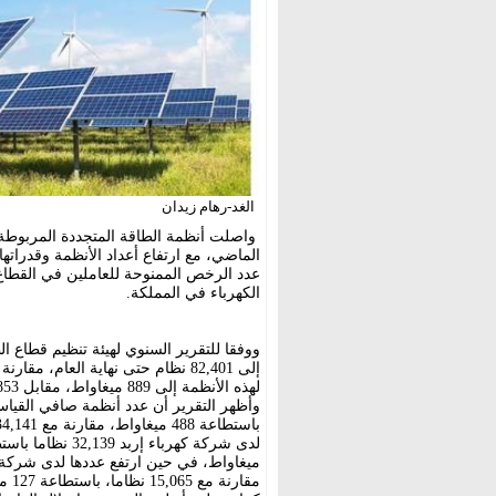
الغد-رهام زيدان
واصلت أنظمة الطاقة المتجددة المربوطة ب
الماضي، مع ارتفاع أعداد الأنظمة وقدراته
عدد الرخص الممنوحة للعاملين في القطاع،
الكهرباء في المملكة.
ووفقا للتقرير السنوي لهيئة تنظيم قطاع ا
لهذه الأنظمة إلى 889 ميغاواط، مقابل 853 ميغاواط في العام السابق.
مقارنة مع 15,065 نظاما، باستطاعة 127 ميغاواط.