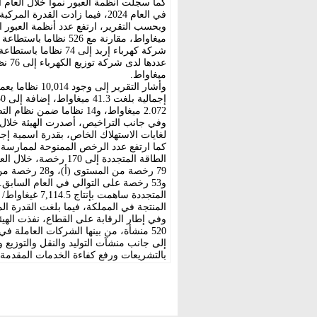
في العام 2024، فيما زادت القدرة المركبة لهذه الأنظمة إلى 337 ميغاواط، مقابل 315 ميغاواط.
ميغاواط.
وأشار التقرير 
2.072 ميغاواط، و14 نظاما ضمن نظام التصدير الصفري باستطاعة 0.818 ميغاواط.
وفي جانب التراخيص، أصدرت الهيئة خلال ا
لغايات الاستهلاك الخاص، بقدرة اسمية إجمالية بلغت 6
كما ارتفع عدد الرخص الممنوحة لممارسة
و53 رخصة على التوالي في العام السابق.
المنتجة في المملكة، فيما بلغت القدرة المركبة ل
520 منشأة، من بينها الشركات العاملة
إلى جانب منشآت التوليد والنقل والتوزيع
بالتشريعات ورفع كفاءة الخدمات المقدمة.