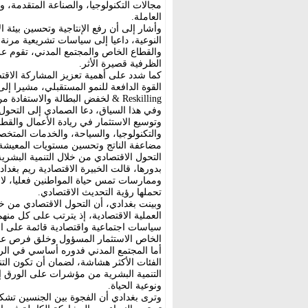
مجالات التكنولوجيا، والصناعة المتقدمة، 
العاملة.
وأشار إلى أن رفع الإنتاجية وتحسين بيئة
النوعية، داعيا إلى سياسات تشريعية مرن
والقطاع الخاص والمجتمع المدني، تقوم ع
الظرفية قصيرة الأثر.
كما شدد على أهمية تعزيز المشاركة الاقت
& Reskilling لخفض البطالة والاستفادة من الطاقات الشابة التي يمتلكها الأردن.
وفي هذا السياق، دعا الصمادي إلى التحول 
وتوسيع الاستثمار في ريادة الأعمال والقط
والتكنولوجيا، والسياحة، والخدمات المتخص
مضاعفة الناتج وتحسين مستويات المعيشة
التحول الاقتصادي من خلال التنمية البشري
بدورها، قالت الخبيرة الاقتصادية ريم بغد
وممارسات تمس حياة المواطنين فعليا، لاف
تحملها رؤية التحديث الاقتصادي.
وبينت بغدادي، أن التحول الاقتصادي من خ
العملية الاقتصادية، إذ يترتب على كل من
سياسات اجتماعية واقتصادية قائمة على ال
الخاص الاستثمار المسؤول وخلق فرص عمل 
أما المجتمع المدني فدوره أساسي في الر
الفئات الأكثر هشاشة، لضمان أن تكون التنم
التنمية البشرية من مؤشرات على الورق إ
ونوعية الحياة.
وترى بغدادي أن الفجوة بين الجنسين تشكل