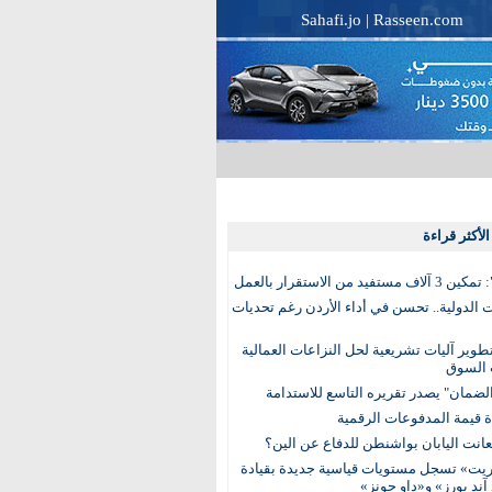
Sahafi.jo
|
Rasseen.com
لأكثر قراءة
تفيد من الاستقرار بالعمل
الدولية.. تحسن في أداء الأردن رغم تحديات
وير آليات تشريعية لحل النزاعات العمالية
 السوق
ضمان" يصدر تقريره التاسع للاستدامة
عانت اليابان بواشنطن للدفاع عن الين؟
يت» تسجل مستويات قياسية جديدة بقيادة
آند بورز» و«داو جونز»