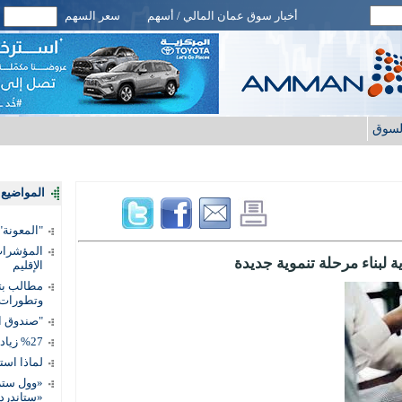
أخبار سوق عمان المالي / أسهم
سعر السهم
لسوق
المواضيع ا
"المعونة": تمكين 3 آلاف مس
المؤشرات 
ة لبناء مرحلة تنموية جديدة
الإقليم
مطالب بتط
وتطورات
"صندوق ال
%27 زيادة قيمة المدفوعات الرقمية
لماذا است
«وول ستر
«ستاندرد 