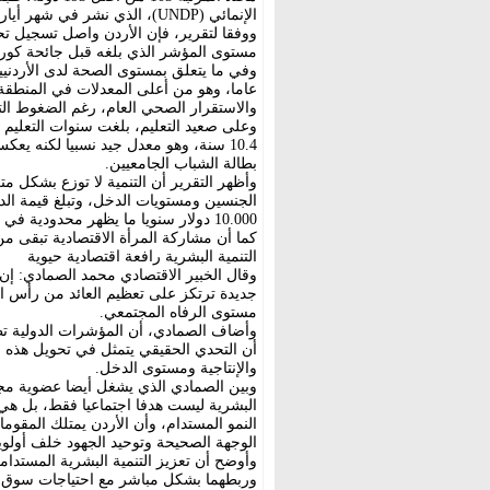
الإنمائي (UNDP)، الذي نشر في شهر أيار(مايو) من عام 2025.
ووفقا لتقرير، فإن الأردن واصل تسجيل ت
مستوى المؤشر الذي بلغه قبل جائحة كورو
عاما، وهو من أعلى المعدلات في المنطقة
والاستقرار الصحي العام، رغم الضغوط التي 
10.4 سنة، وهو معدل جيد نسبيا لكنه 
بطالة الشباب الجامعيين.
وأظهر التقرير أن التنمية لا توزع بشكل 
الجنسين ومستويات الدخل، وتبلغ قيمة الد
10.000 دولار سنويا ما يظهر محدودية في القوة الشرائية نتيجة ارتفاع الأسعار وتآكل الدخل الحقيقي.
كما أن مشاركة المرأة الاقتصادية تبقى من 
التنمية البشرية رافعة اقتصادية حيوية
وقال الخبير الاقتصادي محمد الصمادي: إن
جديدة ترتكز على تعظيم العائد من رأس الم
مستوى الرفاه المجتمعي.
وأضاف الصمادي، أن المؤشرات الدولية تظه
أن التحدي الحقيقي يتمثل في تحويل هذه 
والإنتاجية ومستوى الدخل.
وبين الصمادي الذي يشغل أيضا عضوية مجلس 
البشرية ليست هدفا اجتماعيا فقط، بل هي 
النمو المستدام، وأن الأردن يمتلك المقوم
الوجهة الصحيحة وتوحيد الجهود خلف أولويا
وأوضح أن تعزيز التنمية البشرية المستدام
وربطهما بشكل مباشر مع احتياجات سوق ال