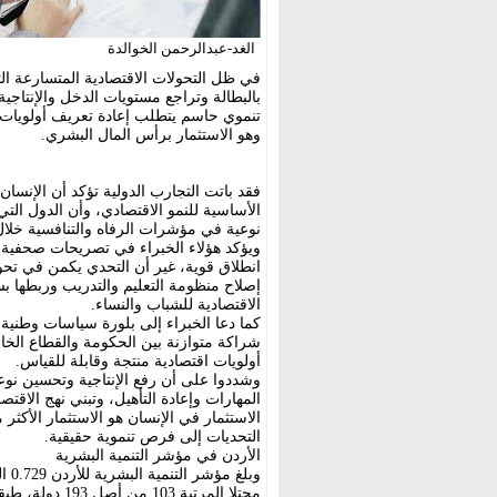
الغد-عبدالرحمن الخوالدة
في ظل التحولات الاقتصادية المتسارعة الت
بالبطالة وتراجع مستويات الدخل والإنتاجي
تنموي حاسم يتطلب إعادة تعريف أولويات ال
وهو الاستثمار برأس المال البشري.
فقد باتت التجارب الدولية تؤكد أن الإنسان
الأساسية للنمو الاقتصادي، وأن الدول ال
نوعية في مؤشرات الرفاه والتنافسية خلا
ويؤكد هؤلاء الخبراء في تصريحات صحفية ل
انطلاق قوية، غير أن التحدي يكمن في تحو
إصلاح منظومة التعليم والتدريب وربطها بس
الاقتصادية للشباب والنساء.
كما دعا الخبراء إلى بلورة سياسات وطنية 
شراكة متوازنة بين الحكومة والقطاع الخ
أولويات اقتصادية منتجة وقابلة للقياس.
وشددوا على أن رفع الإنتاجية وتحسين نوعية
المهارات وإعادة التأهيل، وتبني نهج الاقتص
الاستثمار في الإنسان هو الاستثمار الأكث
التحديات إلى فرص تنموية حقيقية.
الأردن في مؤشر التنمية البشرية
وبل