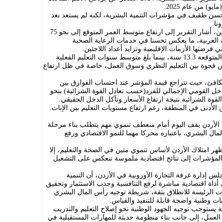
حسن طفيف في مؤشرات التنمية البشرية، لكنه لم يستعد بعد
نا.
وفي ما يتعلق بمستوى الصحة لدى الأردنيين، أشار التقرير إلى ارتفاع متوسط العمر المتوقع إلى نحو 75
 العربية، ما يعكس تحسنا في خدمات الرعاية الصحية
فرضتها الأزمات الإقليمية وتزايد أعداد اللاجئين.
وعلى صعيد التعليم، بلغت سنوات التعليم المتوقعة 13.3 سنة، بينما بلغ متوسط سنوات التعليم الفعلية
يعكس فجوة بين التعليم النظري وسوق العمل، خاصة في ظل ارتفاع
متكافئ، حيث تتراجع قيمة المؤشر عند احتساب الفوارق بين
خل القومي الإجمالي للفرد(حسب تعادل القوة الشرائية) بنحو
الأدنى في المنطقة، رغم ارتفاع مستويات التعليم بين الإناث.
 الأردن يقف اليوم أمام منعطف تنموي مهم يتطلب بناء مرحلة
ال البشري، باعتباره محركا مهما للنمو الاقتصادي ورفع
ر امتلاك الأردن لأساس تنموي متين في الصحة والتعليم، إلا
المؤشرات إلى نتائج اقتصادية ملموسة تنعكس على التشغيل
إدارة غرفة التجارة الأوروبية في الأردن، أن التنمية
أداة اقتصادية مباشرة لرفع التنافسية وجذب الاستثمار وتحقيق
ات الرئيسة للانطلاق بثقة، شريطة توجيه رأس المال البشري
ت وطنية واضحة قابلة للتنفيذ والقياس.
ة يستوجب توجيه الجهود الوطنية نحو إصلاح التعليم والتدريب
عمل، إلى جانب بناء منظومة حديثة للمهارات المستقبلية في