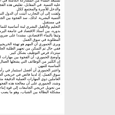
تستبعد النساء من المشاركة الكاملة في ا
عليه التنمية. في المقابل، تقليص هذه الف
والدخل للأسرة والمجتمع ككل.
ولفتت إلى أن التجارب أثبتت أن الدول 
التنمية البشرية. لذلك، سد الفجوة بين ا
في مستقبل.
التعليم والتأهيل البشري لبنة أساسية للنما
بدوره، بين أستاذ الاقتصاد في جامعة الير
وثيقا بالنماء الاقتصادي، مشددا على ضرور
المطلوبة في سوق العمل.
ويرى الحموري أن المهم هو تهيئة الخريجي
ففي حال تم التمكن من تجهيز الطلبة الجام
ستزداد فرص التوظيف بشكل كبير.
وأوضح الحموري، أن الفجوة بين مهارات 
إن الكثير من الوظائف التي يشغلها العمال 
المناسبة للمهن.
واعتبر الحموري أن أفضل استثمار في رأس 
سوق العمل، إذ لدينا فائض في خريجي ال
العاملين ذوي المهارات العملية الدقيقة م
وشدد الحموري على أن معالجة هذه الفجوة 
من تحويل خريجي الجامعات إلى قوة إنتاجي
مشكلة البطالة بين الشباب، وهو ما يصب 