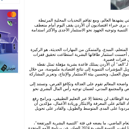
ي يشهدها العالم، ومع تفاقم التحديات المحلية المرتبطة
ة، يرى خبراء اقتصاديون أن الأردن يقف اليوم أمام منعطف
تنمية وتوجيه الجهود نحو الاستثمار الأجدى والأكثر استدامة
 المتعلم، المبدع، والمتمكن من المهارات الحديثة، هو الركيزة
تي أحسنت استثمار طاقاتها البشرية استطاعت تحقيق قفزات
ل فترات قصيرة.
ـ"الغد" أن الأردن يمتلك قاعدة بشرية مؤهلة تمثل نقطة
يل المؤشرات التنموية إلى نتائج اقتصادية ملموسة، من خلال
وق العمل، وتحسين بيئة الاستثمار والإنتاج، وتعزيز المشاركة
واضحة المعالم تقوم على العدالة وتكافؤ الفرص، وتستند إلى
اص والمجتمع المدني، لضمان توجيه رأس المال البشري نحو
 الوظائف لن يتحققا إلا عبر التعليم التطبيقي، وبرامج رفع
اد القائم على المعرفة والابتكار وريادة الأعمال، مؤكدين أن
ر مردودا على المدى المتوسط والطويل، والقادر على تحويل
غ مؤشر التنمية البشرية للأردن 0.729 العام الماضي، ما يضعه في فئة "التنمية البشرية المرتفعة"،
محتلا المرتبة 103 من أصل 193 دولة، طبقا لتقرير التنمية البشرية 2024 الصادر عن برنامج الأمم المتحدة