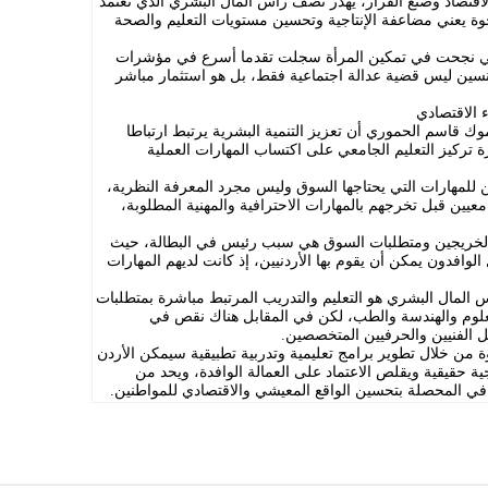
لاقتصاد وصنع القرار، يهدر نصف رأس المال البشري الذي تعتمد
جوة يعني مضاعفة الإنتاجية وتحسين مستويات التعليم والصحة
التي نجحت في تمكين المرأة سجلت تقدما أسرع في مؤشرات
لجنسين ليس قضية عدالة اجتماعية فقط، بل هو استثمار مباشر
ء الاقتصادي
موك قاسم الحموري أن تعزيز التنمية البشرية يرتبط ارتباطا
ة تركيز التعليم الجامعي على اكتساب المهارات العملية
ن للمهارات التي يحتاجها السوق وليس مجرد المعرفة النظرية،
عيين قبل تخرجهم بالمهارات الاحترافية والمهنية المطلوبة،
الخريجين ومتطلبات السوق هي سبب رئيس في البطالة، حيث
الوافدون يمكن أن يقوم بها الأردنيين، إذ كانت لديهم المهارات
المال البشري هو التعليم والتدريب المرتبط مباشرة بمتطلبات
علوم والهندسة والطب، لكن في المقابل هناك نقص في
ثل الفنيين والحرفيين المتخصصين.
من خلال تطوير برامج تعليمية وتدربية تطبيقية سيمكن الأردن
ة حقيقية ويقلص الاعتماد على العمالة الوافدة، ويحد من
في المحصلة بتحسين الواقع المعيشي والاقتصادي للمواطنين.