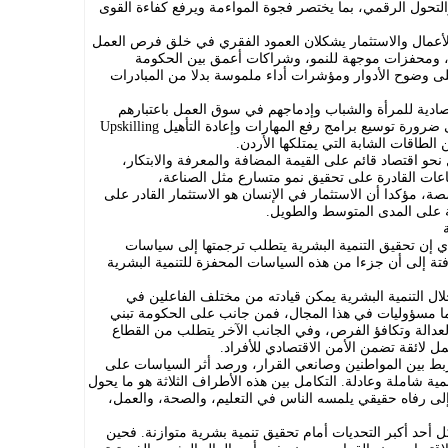
والتحول الرقمي، بما يختصر فجوة المواءمة ويرفع كفاءة القوى
 الأعمال والاستثمار يشكلان العمود الفقري في خلق فرص العمل
ة، ومحفزات موجهة للنمو، وشراكات أعمق بين الحكومة
لى وضوح الأدوار ومؤشرات أداء ملموسة بدلا من المبادرات
صادية للمرأة والشباب وإدماجهم في سوق العمل باعتبارهم
القوة الدافعة للنمو المستقبلي، مشيرا إلى ضرورة توسيع برامج رفع المهارات وإعادة التأهيل Upskilling
نحو اقتصاد قائم على القيمة المضافة والمعرفة والابتكار،
اعات القادرة على تحقيق نمو متسارع مثل الصناعة،
صة، مؤكدا أن الاستثمار في الإنسان هو الاستثمار القادر على
 على المدى المتوسط والطويل.
ة
ادي إن تحقيق التنمية البشرية يتطلب ترجمتها إلى سياسات
تة إلى أن جزءا من هذه السياسات المحفزة للتنمية البشرية
لال التنمية البشرية يمكن قيادته من مختلف الفاعلين في
هما مسؤوليات في هذا المجال، فمن جانب على الحكومة تبني
عدالة وتكافؤ الفرص، وفي الجانب الآخر يتطلب من القطاع
لائقة تضمن الأمن الاقتصادي للأفراد.
بط بين المواطنين وصانعي القرار، ورصد أثر السياسات على
ية شاملة وعادلة. التكامل بين هذه الأطراف الثلاثة هو ما يحول
لى رفاه حقيقي يلمسه الناس في التعليم، والصحة، والعمل،
 أحد أكبر التحديات أمام تحقيق تنمية بشرية متوازنة. فحين