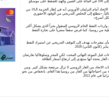
ى موسكو.
وذكرت فون دير لاين في خطابها عن حالة الاتحاد أمام البرلمان الأوروبي أنه في إطار الحزمة الـ19 من
لياً، «نتطلع إلى التخلص التدريجي من الوقود الأحفوري
كل أسرع».
 واردات النفط الخام الروسي المنقول بحراً الذي يشكل أكثر
النفطية من روسيا، كما فرض سقفاً سعرياً على تجارة النفط
بشأن مقترحات تهدف إلى التوقف التدريجي عن استيراد النفط
(كانون الثاني) 2028.
ات قبل الموعد النهائي المحدد، لكن المجر وسلوفاكيا تعارضان
لغاز بحجة أنها ستؤدي إلى ارتفاع أسعار الطاقة.
ات الاتحاد من الغاز الروسي لا تزال مرتفعة بشكل كبير. ومن
تري أوروبا نحو 13 في المائة من احتياجاتها من الغاز من روسيا هذا العام، بانخفاض من نحو