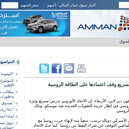
أخبار سوق عمان المالي / أسهم
سعر السهم
لسوق
المواضيع ا
"المعونة": تمكين 3 آلاف مس
المؤشرات 
 تسريع وقف اعتمادها على الطاقة الروسية
الإقليم
مطالب بتط
وتطورات
ن دير لاين، الأربعاء، إن الاتحاد الأوروبي يدرس تسريع وتيرة
"صندوق ال
لروسي في إطار حزمة العقوبات الجديدة ضد موسكو، وذلك
%27 زيادة قيمة المدفوعات الرقمية
لروسي.
لماذا است
لأميركي دونالد ترمب، سعياً منه لإنهاء حرب روسيا مع
«وول ستر
الماضي التوقف عن شراء النفط من روسيا. كما حثّ الاتحاد
«ستاندرد 