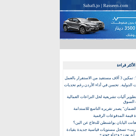
Sahafi.jo
|
Rasseen.com
لأكثر قراءة
تفيد من الاستقرار بالعمل
الدولية.. تحسن في أداء الأردن رغم تحديات
وير آليات تشريعية لحل النزاعات العمالية
 السوق
ضمان" يصدر تقريره التاسع للاستدامة
عانت اليابان بواشنطن للدفاع عن الين؟
يت» تسجل مستويات قياسية جديدة بقيادة
آند بورز» و«داو جونز»