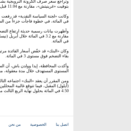
بتوقيت «غرينيتش»، مقارنة مع 11.04 قبل صدور القرار.
في المائة، في خطوة فاجأت جزءاً من السو
مقارنة مع 3.2 في المائة خلال أ
في المائة.
وكان «البنك» قد خفّض أسعار الفائدة مرتي
بقاء التضخم فوق مستوى 3 في المائة.
وأكدت المحافظة، إيدا وولدن باش، أن السي
المستوى المستهدف خلال مدة معقولة، مشير
ومن المقرر أن يعقد «البنك» اجتماعه الت
4.50 في المائة بحلول نهاية الربع الثالث من العام.
اتصل بنا
الخصوصية
من نحن