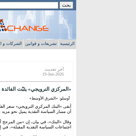
الرئيسية
تشريعات و قوانين
الشركات و ا
آخر تحديث
19-Jun-2026
«المركزي النرويجي» يثبّت الفائدة عند 4.25 % ويلمّح لزيادة قريبة لمواجه
أوسلو: «الشرق الأوسط»
أن مسار السياسة النقدية يميل نحو مزيد 
وقال «البنك»، في بيان، إن «من المرجح 
اجتماعات السياسة النقدية المقبلة»، في إ