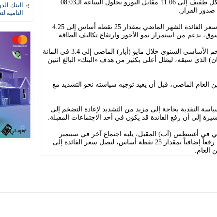
وتراجع سعر صرف الكرونة النرويجية بشكل طفيف إلى 11.06 مقابل اليورو بحلول الساعة الـ08:03
البنك الد
النامية لت
وكانت «لجنة السياسة النقدية» قد رفعت سعر الفائدة الشهر الماضي بمقدار 25 نقطة أساس إلى 4.25
ق، بدعم من استمرار نمو الأجور وارتفاع تكاليف الطاقة.
وأظهرت بيانات رسمية حديثة ارتفاع التضخم الأساسي السنوي خلال مايو (أيار) الماضي إلى 3.4 في المائة
بريل (نيسان) الذي سبقه، ليظل أعلى بكثير من هدف «البنك» البالغ اثنين
ن العام الماضي، قبل أن يعيد توجيه سياسته نحو التشديد مع
اسة النقدية بحاجة إلى مزيد من التشديد لإعادة التضخم إلى
ة إلى أن رفع الفائدة قد يكون في أحد الاجتماعات المقبلة.
الي في أغسطس (آب) المقبل، يليه اجتماع آخر في سبتمبر
(أيلول) المقبل، فيما تتوقع غالبية المحللين رفعاً إضافياً بمقدار 25 نقطة أساس، ليصل سعر الفائدة إلى