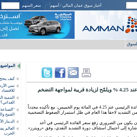
أخبار سوق عمان المالي / أسهم
سعر السهم
لسوق
المواضيع ا
كيف ينجح
تبني الأر
ة التضخم
للاقتصاد
التنمية ا
الغذائي؟
أبقى «البنك المركزي النرويجي» سعر الفائدة الرئيسي عند 4.25 في المائة يوم الخميس، مع تأكيده مجدداً
"الصناعة"
من التشديد لاحقاً هذا العام في ظل استمرار الضغوط التضخمية.
القمح وال
الدينار ا
أن يكون من الضروري رفع سعر الفائدة الرئيسي في أحد
شارة إلى احتمال استئناف دورة التشديد النقدي، وفق «رويترز».
الحرب