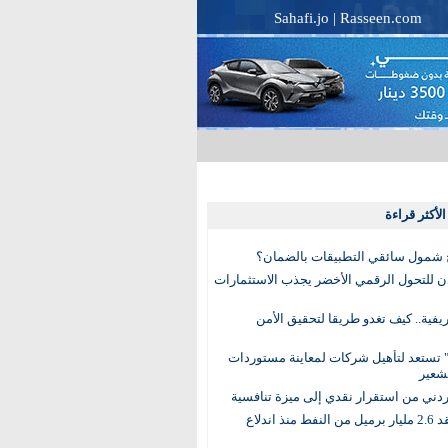
Sahafi.jo
|
Rasseen.com
لأكثر قراءة
 شمول سائقي التطبيقات بالضمان؟
دن للتحول الرقمي الأخضر يجذب الاستثمارات
لريفية.. كيف تغدو طريقا لتحقيق الأمن
 تستعد لتأهيل شركات لمعاينة مستوردات
شعير
لأردني من استقرار نقدي إلى ميزة تنافسية
العالم يفقد 2.6 مليار برميل من النفط منذ اندلاع